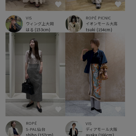
VIS
ROPÉ PICNIC
ウィング上大岡
イオンモール大高
はる
(153cm)
tsuki
(154cm)
ROPÉ
VIS
S-PAL仙台
ディアモール大阪
shiho
(157cm)
ayaka
(166cm)