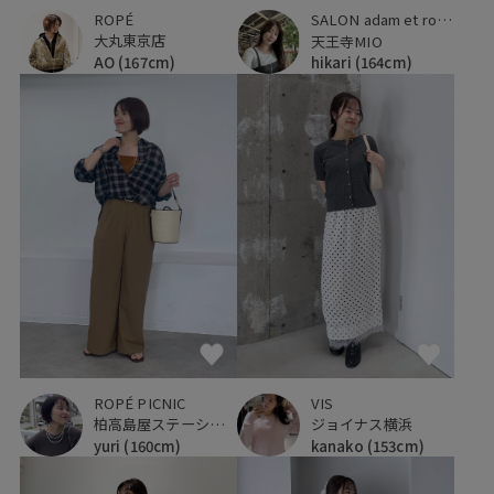
ROPÉ
SALON adam et ropé
大丸東京店
天王寺MIO
AO
(167cm)
hikari
(164cm)
ROPÉ PICNIC
VIS
柏高島屋ステーションモール
ジョイナス横浜
yuri
(160cm)
kanako
(153cm)