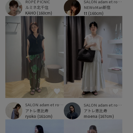
ROPÉ PICNIC
SALON adam et ropé
ルミネ北千住
NEWoMan新宿
KAHO
(160cm)
tt
(160cm)
SALON adam et ropé
SALON adam et ropé
アトレ恵比寿
アトレ恵比寿
ryoko
(161cm)
moena
(167cm)