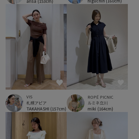
higuchin
(160cm)
arisa
(153cm)
VIS
ROPÉ PICNIC
札幌アピア
ルミネ立川
TAKAHASHI
(157cm)
miki
(164cm)