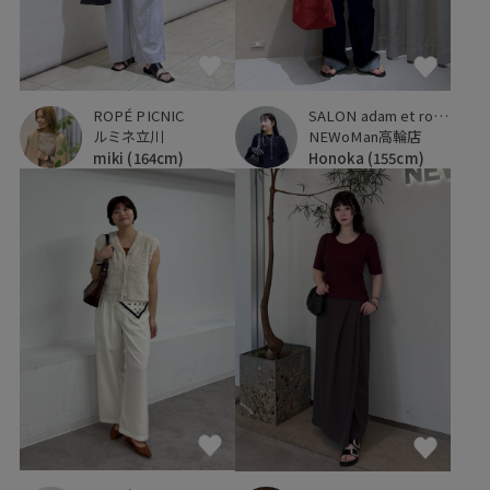
SALON adam et ropé
ROPÉ PICNIC
NEWoMan高輪店
ルミネ立川
Honoka
(155cm)
miki
(164cm)