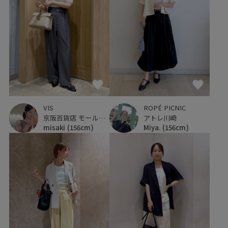
ROPÉ PICNIC
VIS
アトレ川崎
京阪百貨店 モール京橋店
Miya.
(156cm)
misaki
(156cm)