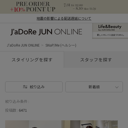
地震の影響による配送遅延について
新しいキレイと出合うために。
J'aDoRe JUN ONLINE（ジャドール ジュ
ン オンライン）
J'aDoRe JUN ONLINE
SNaP/Me (ヘルシー)
スタイリングを探す
スタッフを探す
絞り込み
新着順
絞り込み条件 :
投稿数 :
6471