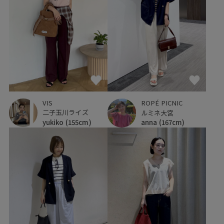
VIS
ROPÉ PICNIC
二子玉川ライズ
ルミネ大宮
yukiko
(155cm)
anna
(167cm)