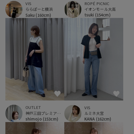
ROPÉ PICNIC
VIS
イオンモール大高
ららぽーと横浜
tsuki
(154cm)
Saku
(160cm)
OUTLET
VIS
神戸三田プレミアム・アウトレット
ルミネ大宮
shimojo
(153cm)
KANA
(162cm)