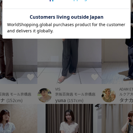
VIS
ADAM E
百貨店 モール京橋店
京阪百貨店 モール京橋店
ルクア大阪
ィナ
yuna
タナ
(152cm)
(157cm)