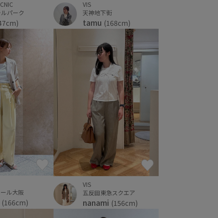
VIS
ICNIC
天神地下街
ラルパーク
tamu
(168cm)
47cm)
VIS
モール大阪
五反田東急スクエア
a
nanami
(166cm)
(156cm)