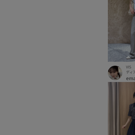
VIS
ディ
em