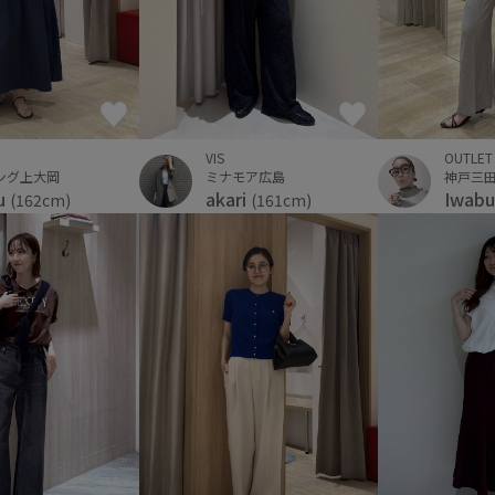
VIS
OUTLET
ング上大岡
ミナモア広島
u
akari
Iwabu
(162cm)
(161cm)