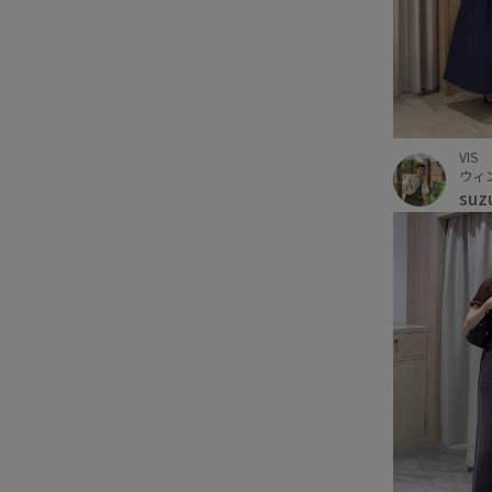
VIS
ウィ
suz