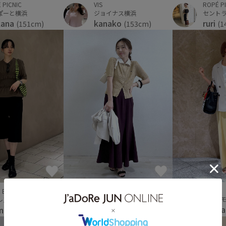
 PICNIC
VIS
ROPÉ P
ぽーと横浜
ジョイナス横浜
セント
kana
kanako
ruri
(151cm)
(153cm)
(1
VIS
 ET ROPÉ
VIS
ディア
レ恵比寿
ルミネ大宮
ayak
ane
yuka
(156cm)
(152cm)