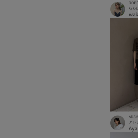
ROPÉ
らら
wa
ADAM
アト
Ay