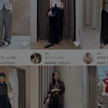
VIS
VIS
コクーンシティ
アモール大阪
天神地
emina
a
mori
(165cm)
(153cm)
(