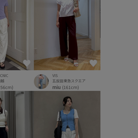
ICNIC
VIS
川越
五反田東急スクエア
miu
156cm)
(161cm)