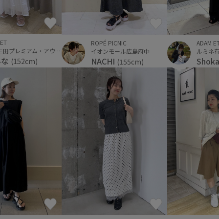
ET
ROPÉ PICNIC
ADAM E
神戸三田プレミアム・アウトレット
イオンモール広島府中
ルミネ
んな
NACHI
Shok
(152cm)
(155cm)