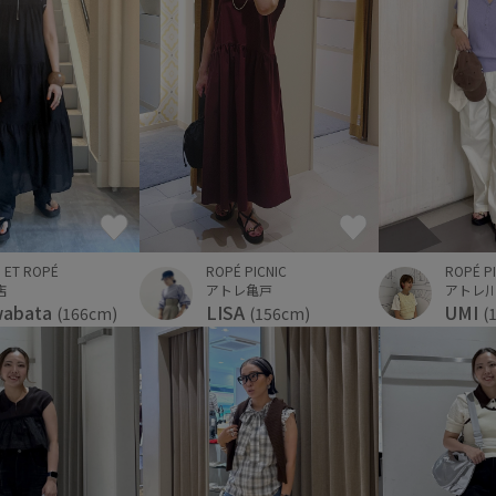
 ET ROPÉ
ROPÉ P
ROPÉ PICNIC
店
アトレ
アトレ亀戸
wabata
UMI
LISA
(166cm)
(
(156cm)