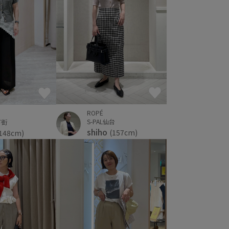
ROPÉ
S-PAL仙台
下街
shiho
(157cm)
148cm)