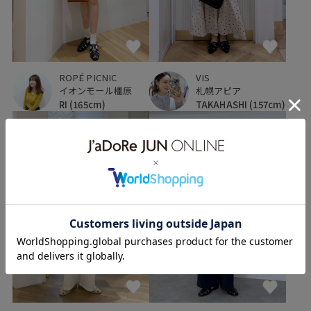
ROPÉ PICNIC
VIS
イオンモール橿原
札幌アピア
RI
(165cm)
TAKAHASHI
(157cm)