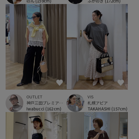
のん
(159cm)
ふかのき
(172cm)
OUTLET
VIS
神戸三田プレミアム・アウトレット
札幌アピア
Iwabucci
(162cm)
TAKAHASHI
(157cm)