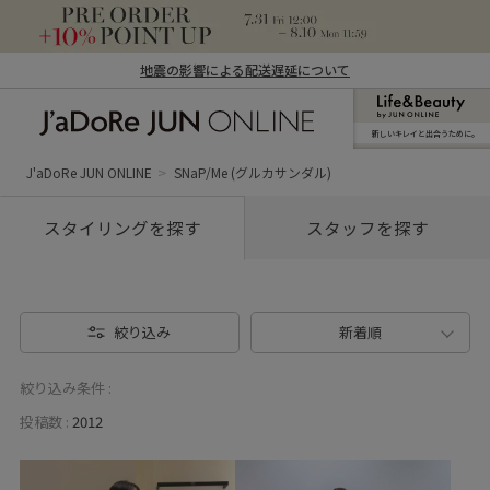
地震の影響による配送遅延について
新しいキレイと出合うために。
J'aDoRe JUN ONLINE（ジャドール ジュ
ン オンライン）
J'aDoRe JUN ONLINE
SNaP/Me (グルカサンダル)
スタイリングを探す
スタッフを探す
絞り込み
新着順
絞り込み条件 :
投稿数 :
2012