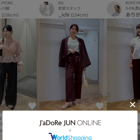
VIS
ROPÉ P
 PICNIC
本部スタッフ
S-PAL
レ川越
_ichi
あり
I
(154cm)
(156cm)
ET
VIS
VIS
神戸三田プレミアム・アウトレット
五反田東急スクエア
五反田
sa☺︎
miu
58cm)
(157cm)
(