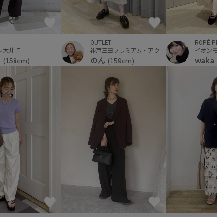
OUTLET
ROPÉ P
神戸三田プレミアム・アウトレット
レ大井町
イオン
のん
ゆ
waka
(159cm)
(158cm)