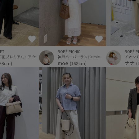
ET
ROPÉ PICNIC
ROPÉ P
神戸三田プレミアム・アウトレット
神戸ハーバーランドumie
イオン
moe
ナナ
58cm)
(168cm)
(