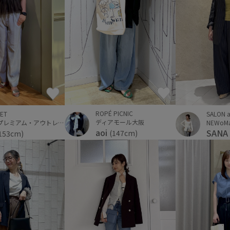
ROPÉ PICNIC
SALON a
ET
ディアモール大阪
NEWo
佐野プレミアム・アウトレット
aoi
SANA
(147cm)
153cm)