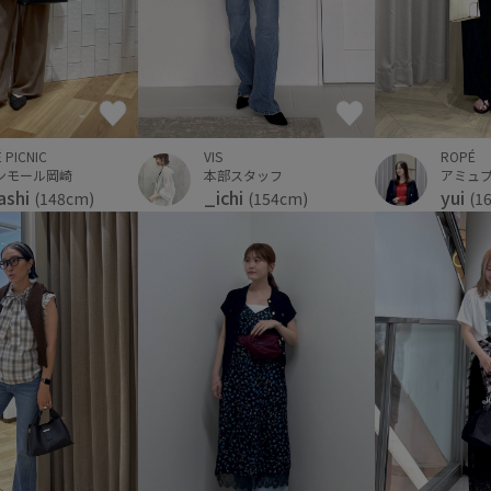
 PICNIC
VIS
ROPÉ
ンモール岡崎
本部スタッフ
アミュ
ashi
_ichi
yui
(148cm)
(154cm)
(1