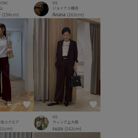
ICNIC
VIS
郡山
ジョイナス横浜
が
Aruna
(156cm)
(163cm)
VIS
東急スクエア
ウィング上大岡
suzu
161cm)
(162cm)