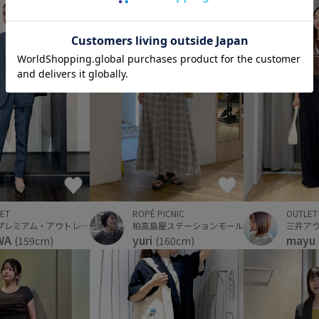
ET
ROPÉ PICNIC
OUTLET
佐野プレミアム・アウトレット
柏高島屋ステーションモール
WA
yuri
mayu
(159cm)
(160cm)