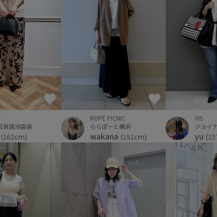
É
ROPÉ PICNIC
VIS
百貨店池袋店
ららぽーと横浜
ジョイ
i
wakana
yu
(162cm)
(151cm)
(15