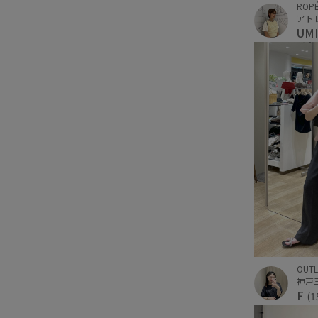
ROPÉ
アト
UM
OUTL
F
(1