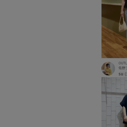
OUTL
su
(