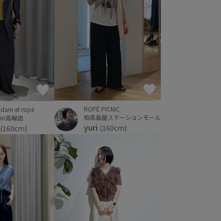
ROPÉ PICNIC
dam et ropé
柏高島屋ステーションモール
Man高輪店
yuri
(160cm)
(160cm)