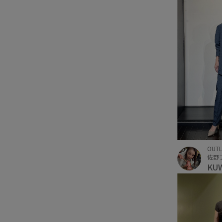
OUTL
KU