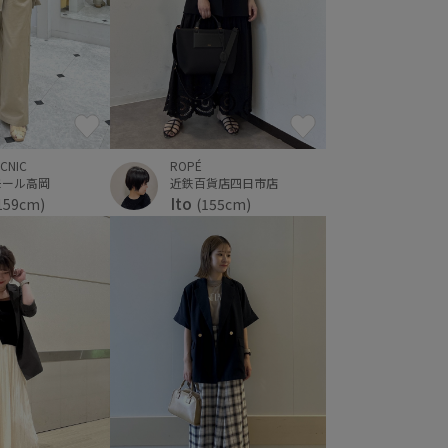
ROPÉ
ICNIC
近鉄百貨店四日市店
モール高岡
Ito
(155cm)
159cm)