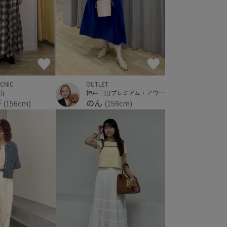
ICNIC
OUTLET
郡山
神戸三田プレミアム・アウトレット
が
のん
(156cm)
(159cm)