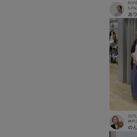
ROPÉ
S-P
あ
OUTL
の