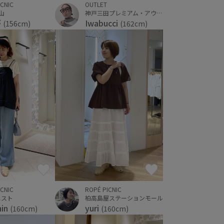
ICNIC
OUTLET
郡山
神戸三田プレミアム・アウトレット
が
Iwabucci
(156cm)
(162cm)
ROPÉ PICNIC
ICNIC
柏高島屋ステーションモール
エスト
yuri
hin
(160cm)
(160cm)