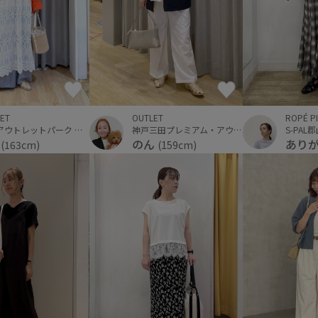
ET
ROPÉ P
OUTLET
三井アウトレットパーク ジャズドリーム長島
S-PAL
神戸三田プレミアム・アウトレット
u
あり
のん
(163cm)
(159cm)