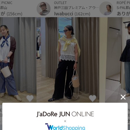
ROPÉ P
OUTLET
 PICNIC
S-PAL
神戸三田プレミアム・アウトレット
AL郡山
あり
Iwabucci
りが
(162cm)
(156cm)
ET
OUTLET
ROPÉ P
神戸三田プレミアム・アウトレット
神戸三田プレミアム・アウトレット
ルミネ
ん
Iwabucci
higuc
(159cm)
(162cm)