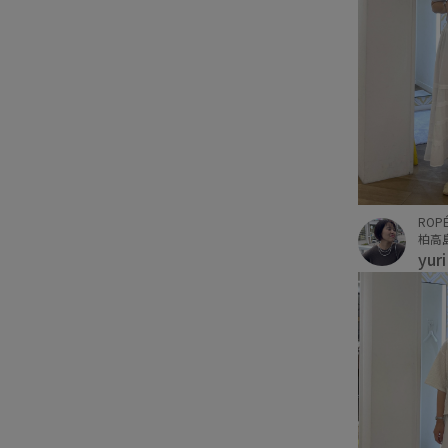
ROPÉ
柏高
yur