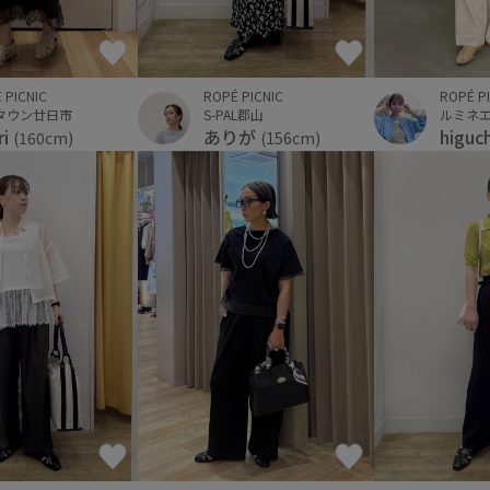
ROPÉ P
 PICNIC
ROPÉ PICNIC
ルミネ
タウン廿日市
S-PAL郡山
higuc
ri
ありが
(160cm)
(156cm)