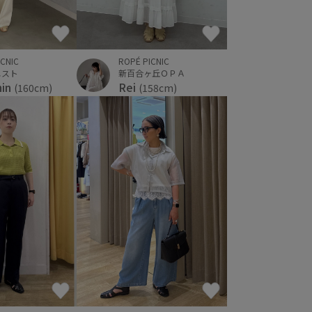
ICNIC
ROPÉ PICNIC
エスト
新百合ヶ丘ＯＰＡ
hin
Rei
(160cm)
(158cm)