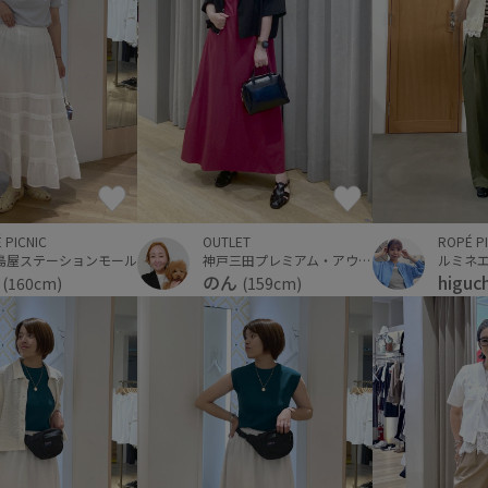
 PICNIC
OUTLET
ROPÉ P
島屋ステーションモール
神戸三田プレミアム・アウトレット
ルミネ
i
のん
higuc
(160cm)
(159cm)