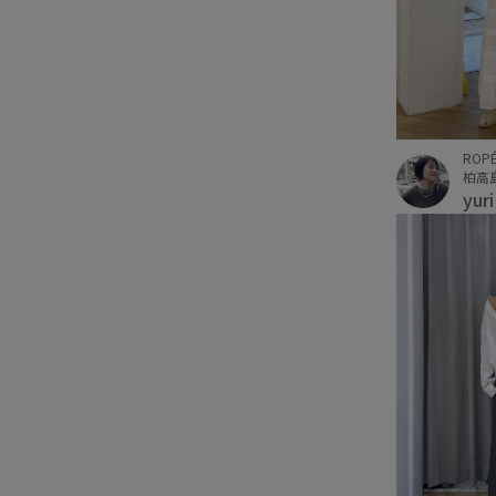
ROPÉ
柏高
yur