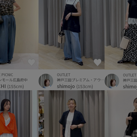
 PICNIC
OUTLET
OUTLET
ンモール広島府中
神戸三田プレミアム・アウトレット
CHI
shimojo
shimo
(155cm)
(153cm)