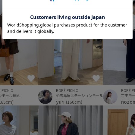
 PICNIC
ROPÉ PICNIC
ROPÉ P
ンモール橿原
柏高島屋ステーションモール
京王モ
yuri
nozo
165cm)
(160cm)