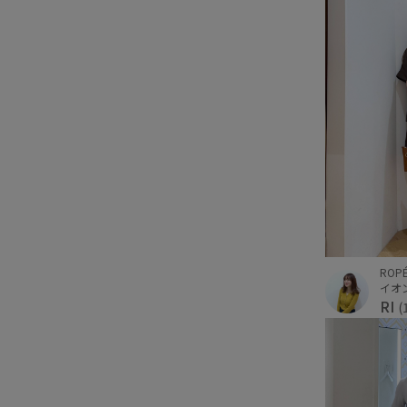
ROPÉ
イオ
RI
(