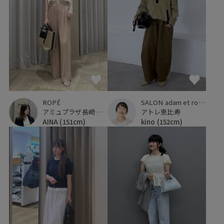
ROPÉ
SALON adam et ropé
アミュプラザ長崎新館
アトレ恵比寿
AINA
(151cm)
kino
(152cm)