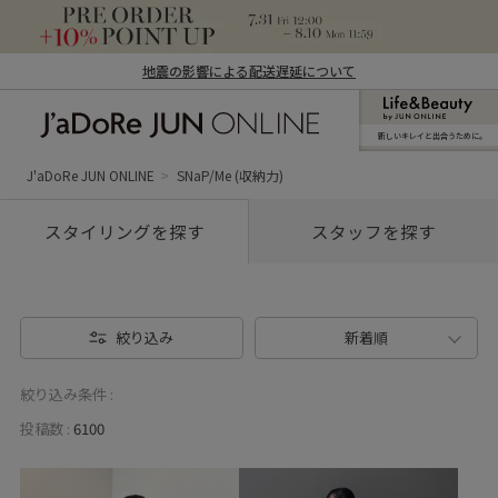
地震の影響による配送遅延について
新しいキレイと出合うために。
J'aDoRe JUN ONLINE（ジャドール ジュ
ン オンライン）
J'aDoRe JUN ONLINE
SNaP/Me (収納力)
スタイリングを探す
スタッフを探す
絞り込み
新着順
絞り込み条件 :
投稿数 :
6100