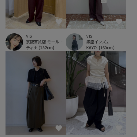
VIS
VIS
京阪百貨店 モール京橋店
銀座インズ2
ティナ
(152cm)
KAYO.
(160cm)