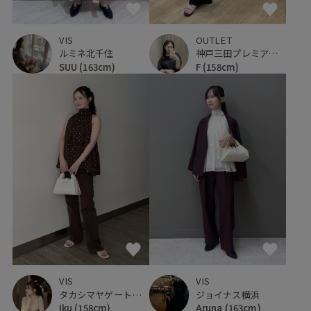
VIS
OUTLET
ルミネ北千住
神戸三田プレミアム・アウトレット
SUU
(163cm)
F
(158cm)
VIS
VIS
タカシマヤゲートタワーモール
ジョイナス横浜
Iku
(158cm)
Aruna
(163cm)