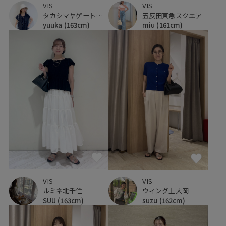
VIS
VIS
タカシマヤゲートタワーモール
五反田東急スクエア
yuuka
(163cm)
miu
(161cm)
VIS
VIS
ルミネ北千住
ウィング上大岡
SUU
(163cm)
suzu
(162cm)