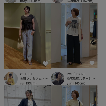
Iwabucci
(162cm)
mayu
(160cm)
ROPÉ PICNIC
OUTLET
柏高島屋ステーションモール
佐野プレミアム・アウトレット
yuri
(160cm)
su
(153cm)