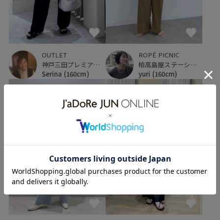
OUTLET
ROPÉ PICNIC
神戸三田プレミアム・アウトレット
柏高島屋ステーションモール
Serina
(160cm)
yuri
(160cm)