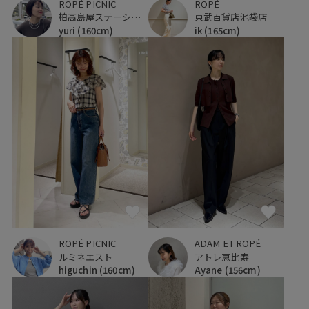
ROPÉ PICNIC
ROPÉ
柏高島屋ステーションモール
東武百貨店池袋店
yuri
(160cm)
ik
(165cm)
ROPÉ PICNIC
ADAM ET ROPÉ
ルミネエスト
アトレ恵比寿
higuchin
(160cm)
Ayane
(156cm)