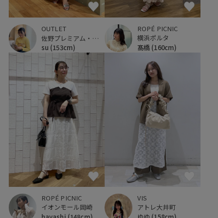
ROPÉ PICNIC
OUTLET
横浜ポルタ
佐野プレミアム・アウトレット
髙橋
(160cm)
su
(153cm)
ROPÉ PICNIC
VIS
イオンモール岡崎
アトレ大井町
hayashi
(148cm)
ゆゆ
(158cm)