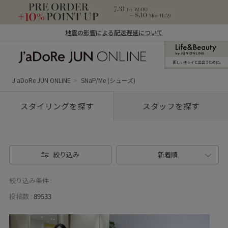
地震の影響による配送遅延について
新しいキレイと出合うために。
J'aDoRe JUN ONLINE（ジャドール ジュ
ン オンライン）
J'aDoRe JUN ONLINE
SNaP/Me (シューズ)
スタイリングを探す
スタッフを探す
絞り込み
新着順
絞り込み条件 :
投稿数 :
89533