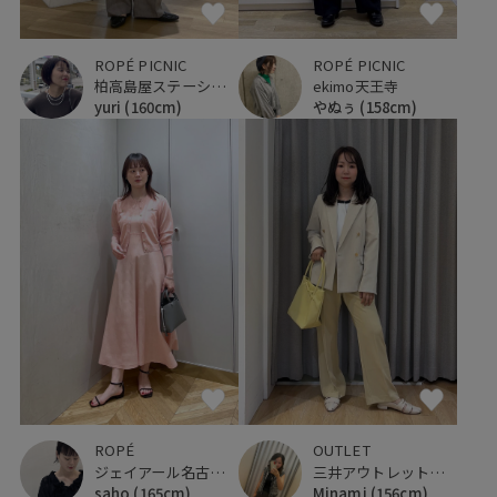
ROPÉ PICNIC
ROPÉ PICNIC
ekimo天王寺
柏高島屋ステーションモール
やぬぅ
(158cm)
yuri
(160cm)
ROPÉ
OUTLET
ジェイアール名古屋タカシマヤ
三井アウトレットパーク ジャズドリーム長島
saho
(165cm)
Minami
(156cm)