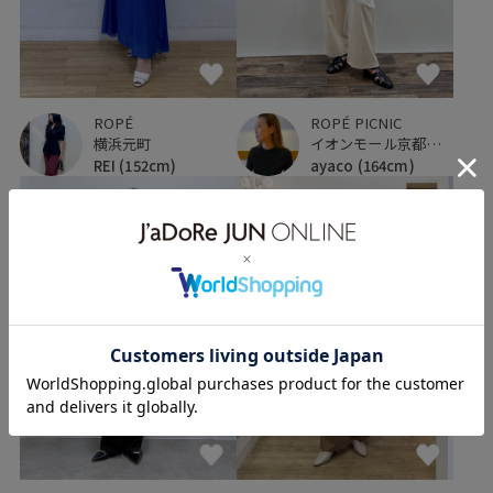
ROPÉ
ROPÉ PICNIC
横浜元町
イオンモール京都桂川
REI
(152cm)
ayaco
(164cm)