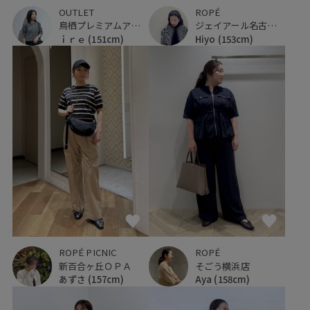
OUTLET
ROPÉ
鳥栖プレミアムアウトレット
ジェイアール名古屋タカシマヤ
ｉｒｅ
(151cm)
Hiyo
(153cm)
ROPÉ PICNIC
ROPÉ
新百合ヶ丘ＯＰＡ
そごう横浜店
あずさ
(157cm)
Aya
(158cm)