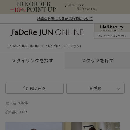
地震の影響による配送遅延について
新しいキレイと出合うために。
J'aDoRe JUN ONLINE（ジャドール ジュ
ン オンライン）
J'aDoRe JUN ONLINE
SNaP/Me (ライラック)
スタイリングを探す
スタッフを探す
絞り込み
新着順
絞り込み条件 :
投稿数 :
1137