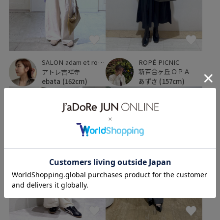
ROPÉ PICNIC
SALON adam et ropé
新百合ヶ丘ＯＰＡ
アトレ吉祥寺
あずさ
(157cm)
ebata
(162cm)