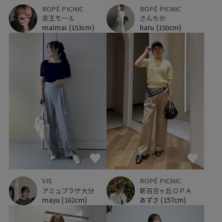
ROPÉ PICNIC
ROPÉ PICNIC
京王モール
さんちか
maimai
(153cm)
haru
(150cm)
ROPÉ PICNIC
VIS
新百合ヶ丘ＯＰＡ
アミュプラザ大分
あずさ
(157cm)
mayu
(162cm)