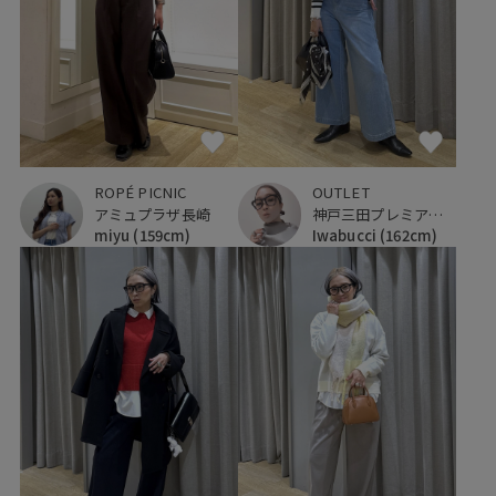
ROPÉ PICNIC
OUTLET
アミュプラザ長崎
神戸三田プレミアム・アウトレット
miyu
(159cm)
Iwabucci
(162cm)