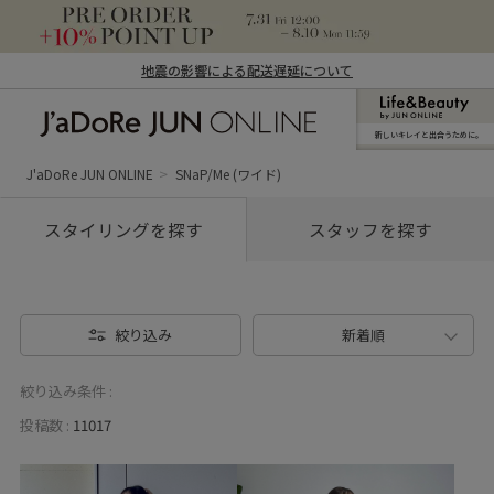
地震の影響による配送遅延について
新しいキレイと出合うために。
J'aDoRe JUN ONLINE（ジャドール ジュ
ン オンライン）
J'aDoRe JUN ONLINE
SNaP/Me (ワイド)
スタイリングを探す
スタッフを探す
絞り込み
新着順
絞り込み条件 :
投稿数 :
11017