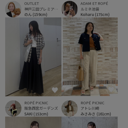
OUTLET
ADAM ET ROPÉ
神戸三田プレミアム・アウトレット
ルミネ池袋
のん
(159cm)
Koharu
(175cm)
ROPÉ PICNIC
ROPÉ PICNIC
アトレ川崎
阪急西宮ガーデンズ
みさみさ
(161cm)
SAKI
(153cm)