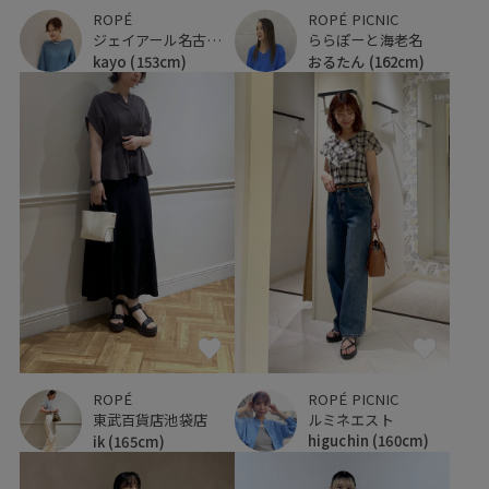
ROPÉ
ROPÉ PICNIC
ジェイアール名古屋タカシマヤ
ららぽーと海老名
kayo
(153cm)
おるたん
(162cm)
ROPÉ PICNIC
ROPÉ
ルミネエスト
東武百貨店池袋店
higuchin
(160cm)
ik
(165cm)