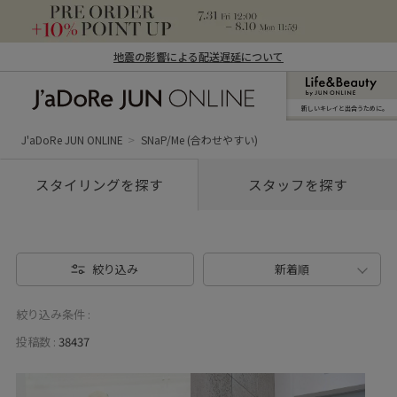
地震の影響による配送遅延について
新しいキレイと出合うために。
J'aDoRe JUN ONLINE（ジャドール ジュ
ン オンライン）
J'aDoRe JUN ONLINE
SNaP/Me (合わせやすい)
スタイリングを探す
スタッフを探す
絞り込み
新着順
絞り込み条件 :
投稿数 :
38437