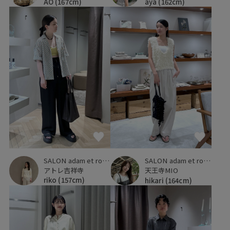
AO
(167cm)
aya
(162cm)
SALON adam et ropé
SALON adam et ropé
アトレ吉祥寺
天王寺MIO
riko
(157cm)
hikari
(164cm)