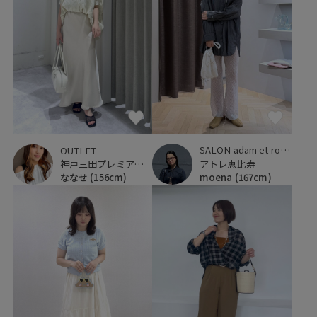
SALON adam et ropé
OUTLET
アトレ恵比寿
神戸三田プレミアム・アウトレット
moena
(167cm)
ななせ
(156cm)