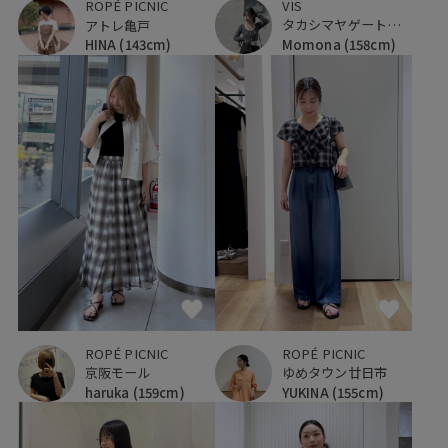
VIS
ROPÉ PICNIC
タカシマヤゲートタワーモール
アトレ亀戸
Momona
(158cm)
HINA
(143cm)
ROPÉ PICNIC
ROPÉ PICNIC
京阪モール
ゆめタウン廿日市
haruka
(159cm)
YUKINA
(155cm)