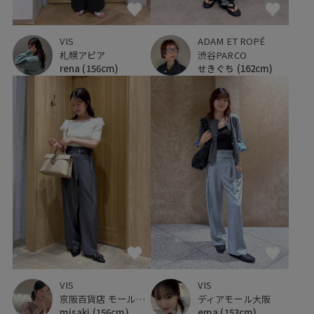
VIS
ADAM ET ROPÉ
札幌アピア
渋谷PARCO
rena
(156cm)
せきぐち
(162cm)
VIS
VIS
京阪百貨店 モール京橋店
ディアモール大阪
misaki
(156cm)
ema
(153cm)