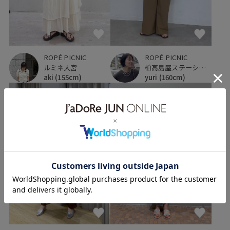
ROPÉ PICNIC
ROPÉ PICNIC
ルミネ大宮
柏高島屋ステーションモール
aki
(155cm)
yuri
(160cm)