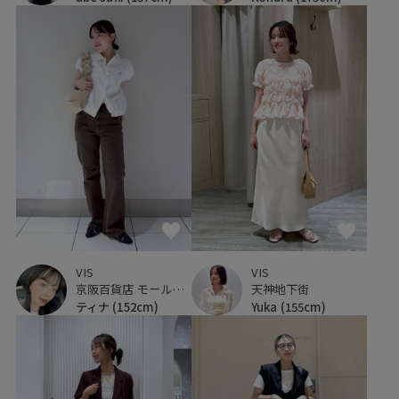
VIS
VIS
京阪百貨店 モール京橋店
天神地下街
ティナ
(152cm)
Yuka
(155cm)