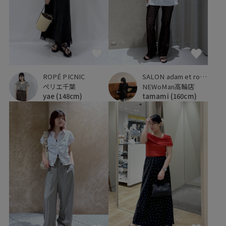
SALON adam et ropé
ROPÉ PICNIC
NEWoMan高輪店
ペリエ千葉
tamami
(160cm)
yae
(148cm)