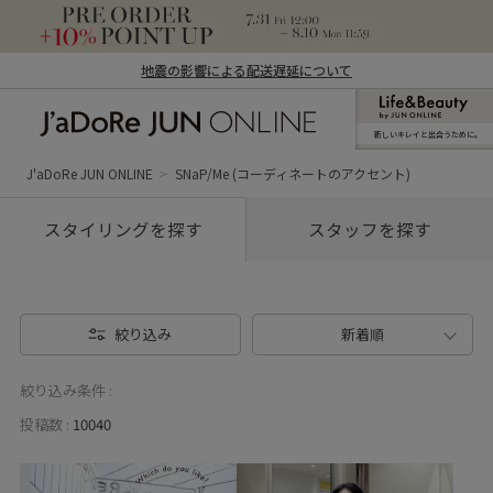
地震の影響による配送遅延について
新しいキレイと出合うために。
J'aDoRe JUN ONLINE（ジャドール ジュ
ン オンライン）
J'aDoRe JUN ONLINE
SNaP/Me (コーディネートのアクセント)
スタイリングを探す
スタッフを探す
絞り込み
新着順
絞り込み条件 :
投稿数 :
10040