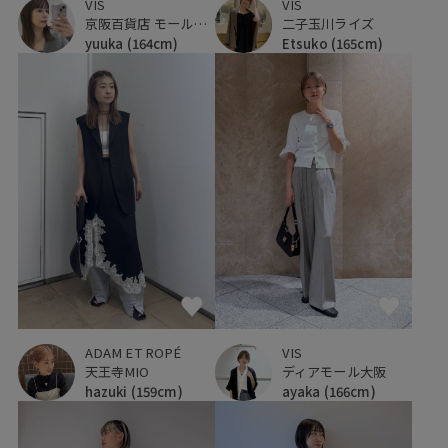
VIS
VIS
京阪百貨店 モール京橋店
二子玉川ライズ
yuuka
(164cm)
Etsuko
(165cm)
ADAM ET ROPÉ
VIS
天王寺MIO
ディアモール大阪
hazuki
(159cm)
ayaka
(166cm)