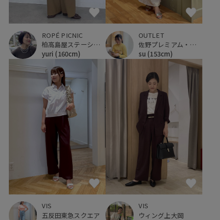
ROPÉ PICNIC
OUTLET
柏高島屋ステーションモール
佐野プレミアム・アウトレット
yuri
(160cm)
su
(153cm)
VIS
VIS
五反田東急スクエア
ウィング上大岡