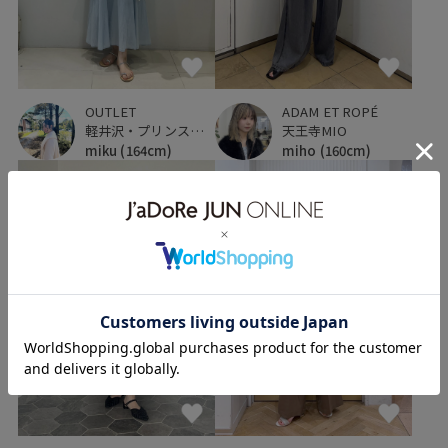
OUTLET
ADAM ET ROPÉ
軽井沢・プリンスショッピングプラザ
天王寺MIO
miku
(164cm)
miho
(160cm)