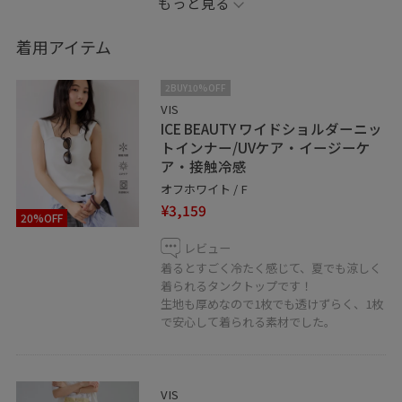
もっと見る
※記載のないアクセサリーは私物です。
着用アイテム
____________________________
2BUY10%OFF
♥お気に入り登録やフォローしていただくと、気になる
VIS
ICE BEAUTY ワイドショルダーニッ
アイテムやコーディネートをいつでもすぐにチェックで
トインナー/UVケア・イージーケ
きます☺︎
ア・接触冷感
オフホワイト / F
LINEで在庫のお問い合わせや商品、コーディネートのご
¥3,159
20%OFF
相談など是非お気軽にお問い合わせくださいませ。
LINEでららぽーと横浜VISスタッフにご相談は【友だち追
レビュー
着るとすごく冷たく感じて、夏でも涼しく
加】をタップ！
着られるタンクトップです！
生地も厚めなので1枚でも透けずらく、1枚
で安心して着られる素材でした。
VIS