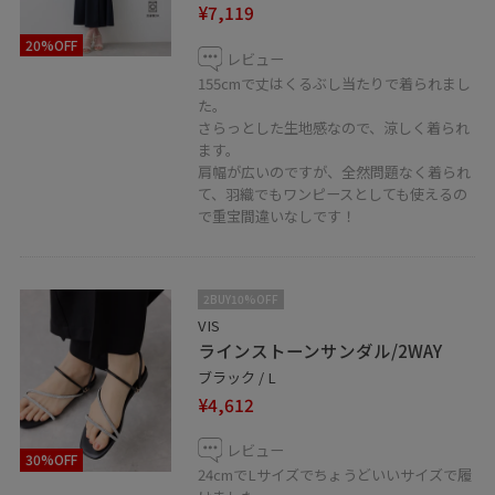
¥7,119
20%OFF
レビュー
155cmで丈はくるぶし当たりで着られまし
た。
さらっとした生地感なので、涼しく着られ
ます。
肩幅が広いのですが、全然問題なく着られ
て、羽織でもワンピースとしても使えるの
で重宝間違いなしです！
2BUY10%OFF
VIS
ラインストーンサンダル/2WAY
ブラック / L
¥4,612
レビュー
30%OFF
24cmでLサイズでちょうどいいサイズで履