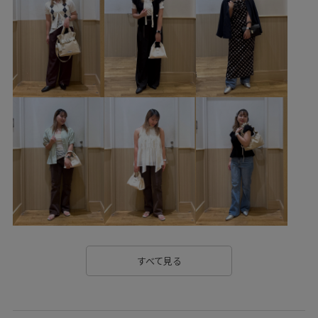
vis_okazakisae_june
VIS_outdoor
VIS_outdoor2
vis_pickuppants
vis_pickup_july_bag
Wbag_pickup
Wshoes_pickup
お手入れしやすい
お気に入り急上昇_pickup
きちんと感
きれいめ
さらっとした素材
さらりとした
ふかふか
インソール
ウエストタック
オープンカラー
カジュアル
カジュアルすぎない
カーディガン
クッション
クッション性
シャツ
シワになりにくい
シンプル
ジャケット
ジレ
スカート
スッキリ
すべて見る
ストラップ
タック
ドロストデザイン
ニット
ニット素材
ニュアンスがある
ネックレス