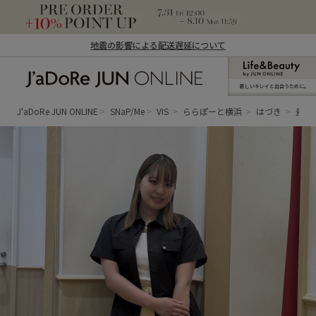
地震の影響による配送遅延について
新しいキレイと出合うために。
J'aDoRe JUN ONLINE（ジャドール ジュ
ン オンライン）
J'aDoRe JUN ONLINE
SNaP/Me
VIS
ららぽーと横浜
はづき
差し