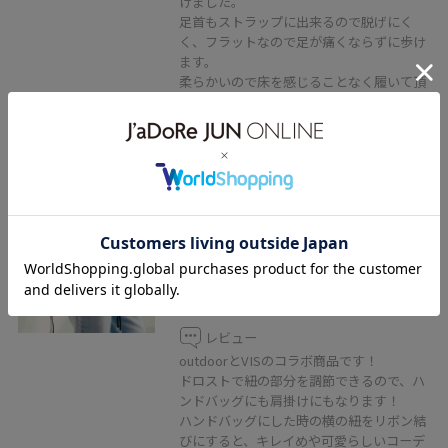
けました。
足首もストラップに出来るので脱げにく
く、フラットなので足が痛くならずに歩け
ます。
柔らかいので床を感じることなく履いて頂
けます！
VIS
新色追加【OUTDOOR
PRODUCTS】VIS別注ドロストミニ
ショルダーバッグ
ブラック系 / F
¥6,930
レビュー
outdoorとVISのコラボ商品です！
ドロストで紐の部分を調節できるので、ハ
ンドバッグにも肩掛けにもなります！
ハンドバッグにした時の横の紐をリボン結
びにすると、キレイめや可愛らしいコーデ