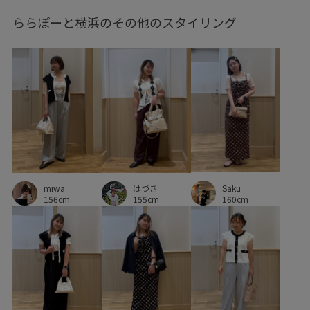
ららぽーと横浜のその他のスタイリング
ハイウエスト
ビスチェ
フィット感
フェミニン
フロントボタン
ブラジャー
プルオーバー
ベルト
ベーシック
ペチコート
ポリエステル
ラインストーン
ワイドシルエット
上品
下着
伸縮性
低反発
光沢感
別注
別注アイテム
別注コラボバッグ
合わせやすい
幅広
接触冷感
Saku
春夏
歩きやすい
洗濯機で洗える
痛くなりにくい
miwa
はづき
160cm
156cm
155cm
着やすい
着心地が良い
秋にぴったり
秋冬
細見え
脚長効果
華やか
薄手
足長
透け感