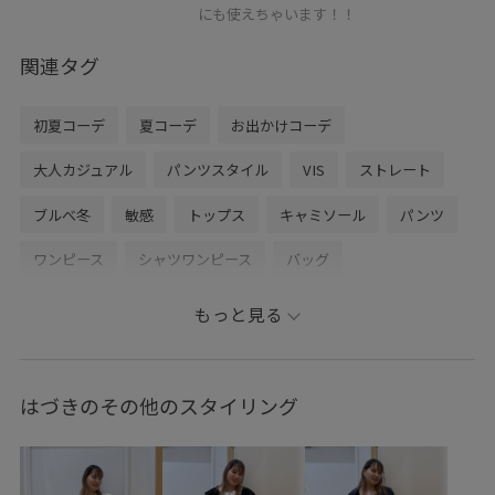
にも使えちゃいます！！
関連タグ
初夏コーデ
夏コーデ
お出かけコーデ
大人カジュアル
パンツスタイル
VIS
ストレート
ブルべ冬
敏感
トップス
キャミソール
パンツ
ワンピース
シャツワンピース
バッグ
ショルダーバッグ
シューズ
サンダル
BVA16030
もっと見る
BVE16150
BVF16050
BVS16300
BVX75210
0318PRESS対象商品
Exclusive_GW
ICEBEAUTY
はづきのその他のスタイリング
Tシャツ
UVケア
VIS_2026SS_POLO2
vis_26ss_summergoods
vis_26ss_summertops