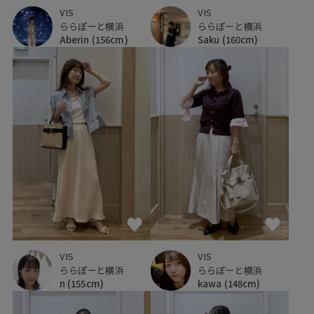
VIS
VIS
ららぽーと横浜
ららぽーと横浜
Aberin
(156cm)
Saku
(160cm)
VIS
VIS
ららぽーと横浜
ららぽーと横浜
n
(155cm)
kawa
(148cm)