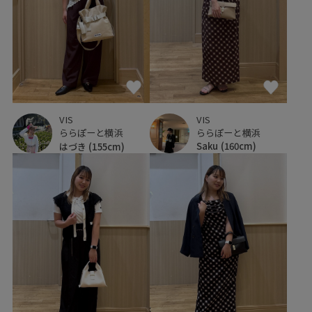
VIS
VIS
ららぽーと横浜
ららぽーと横浜
Saku
(160cm)
はづき
(155cm)