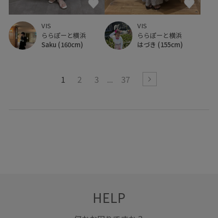
VIS
VIS
ららぽーと横浜
ららぽーと横浜
はづき
(155cm)
Saku
(160cm)
1
2
3
37
HELP