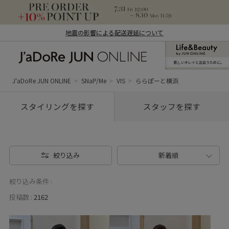
地震の影響による配送遅延について
新しいキレイと出合うために。
J'aDoRe JUN ONLINE（ジャドール ジュ
ン オンライン）
J'aDoRe JUN ONLINE
SNaP/Me
VIS
ららぽーと横浜
スタイリングを探す
スタッフを探す
絞り込み
新着順
絞り込み条件 :
投稿数 :
2162