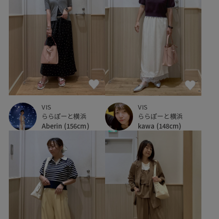
VIS
VIS
ららぽーと横浜
ららぽーと横浜
Aberin
(156cm)
kawa
(148cm)