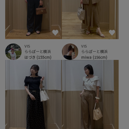
VIS
VIS
ららぽーと横浜
ららぽーと横浜
はづき
(155cm)
miwa
(156cm)