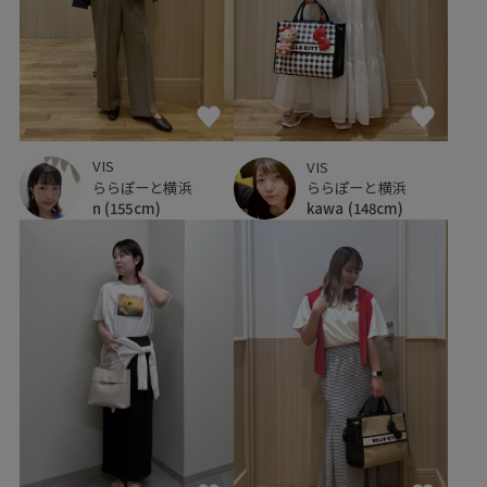
VIS
VIS
ららぽーと横浜
ららぽーと横浜
n
(155cm)
kawa
(148cm)