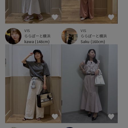
VIS
VIS
ららぽーと横浜
ららぽーと横浜
kawa
(148cm)
Saku
(160cm)