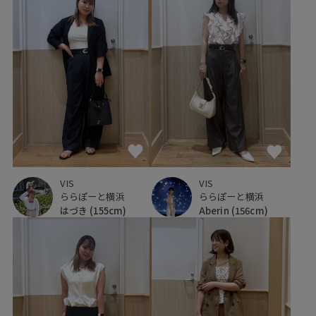
VIS
VIS
ららぽーと横浜
ららぽーと横浜
Aberin
(156cm)
はづき
(155cm)