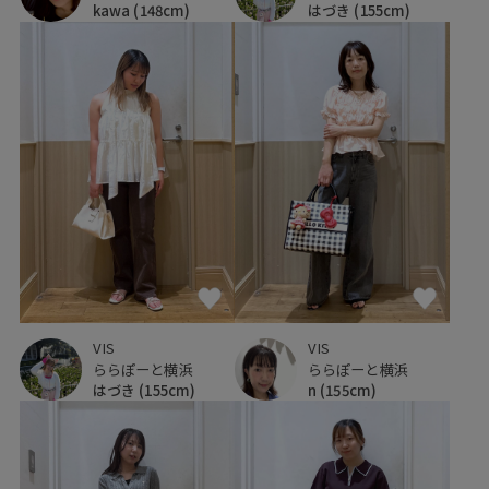
kawa
(148cm)
はづき
(155cm)
VIS
VIS
ららぽーと横浜
ららぽーと横浜
はづき
(155cm)
n
(155cm)