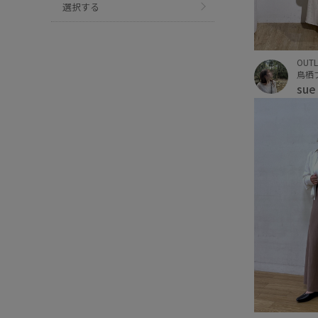
選択する
OUTL
鳥栖
su