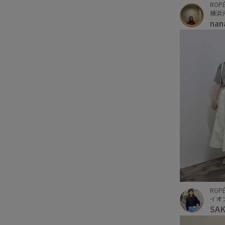
ROP
横浜
nan
ROPÉ
イオ
SAK