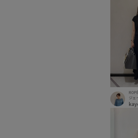
ROP
ka