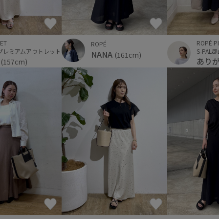
ET
ROPÉ P
ROPÉ
プレミアムアウトレット
S-PAL
NANA
(161cm)
e
あり
(157cm)