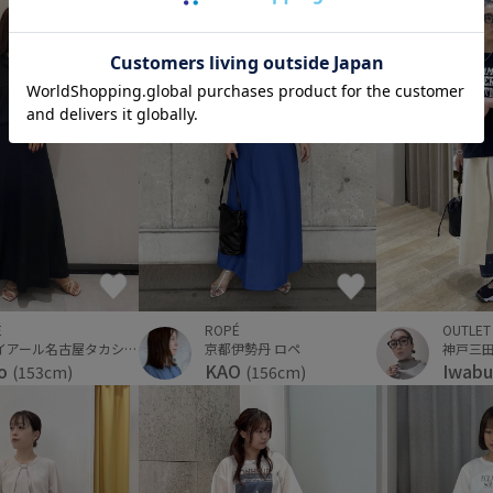
ROPÉ
OUTLET
É
京都伊勢丹 ロペ
ジェイアール名古屋タカシマヤ
KAO
Iwabu
yo
(156cm)
(153cm)