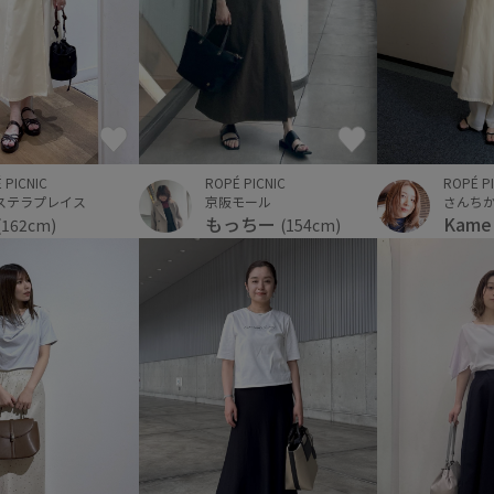
 PICNIC
ROPÉ P
ROPÉ PICNIC
ステラプレイス
さんち
京阪モール
Kam
もっちー
(162cm)
(154cm)