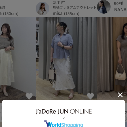
É
OUTLET
ROPÉ
元町
鳥栖プレミアムアウトレット
NAN
a
misa
(150cm)
(155cm)
 PICNIC
OUTLET
VIS
ンモール京都桂川
神戸三田プレミアム・アウトレット
ウィン
I
のん
はる
(155cm)
(159cm)
(