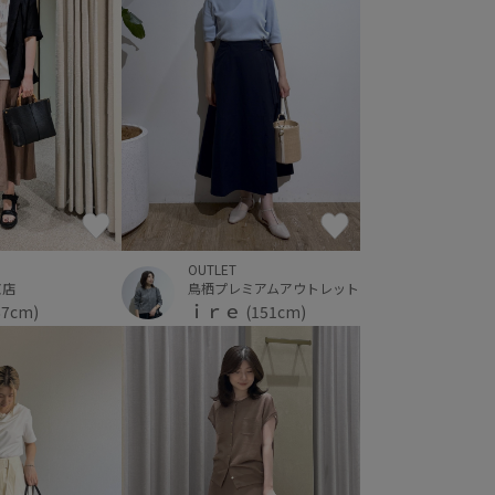
OUTLET
鳥栖プレミアムアウトレット
京店
ｉｒｅ
(151cm)
67cm)