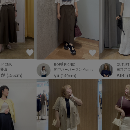
 PICNIC
OUTLET
ROPÉ PICNIC
AL郡山
神戸ハーバーランドumie
りが
AIRI
yu
(156cm)
(
(149cm)