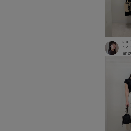
ROPÉ
イオ
anz