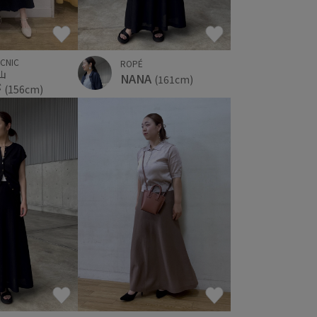
ICNIC
ROPÉ
郡山
NANA
(161cm)
が
(156cm)