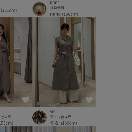
ROPÉ
横浜元町
A
(161cm)
nana
(150cm)
VIS
グ上大岡
アトレ吉祥寺
なな
153cm)
(166cm)