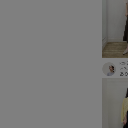
ROPÉ
S-P
あ