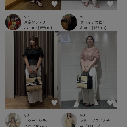
VIS
VIS
東京ソラマチ
ジョイナス横浜
ayame
(155cm)
Aruna
(163cm)
VIS
VIS
アミュプラザ大分
コクーンシティ
eri
(163cm)
ゆな
(161cm)