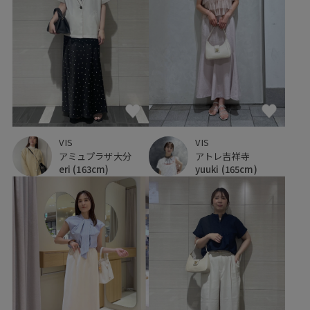
VIS
VIS
アミュプラザ大分
アトレ吉祥寺
eri
(163cm)
yuuki
(165cm)