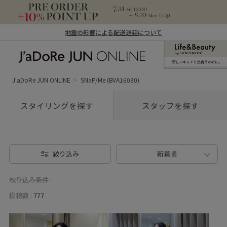
地震の影響による配送遅延について
新しいキレイと出合うために。
J'aDoRe JUN ONLINE（ジャドール ジュ
ン オンライン）
J'aDoRe JUN ONLINE
SNaP/Me (BVA16030)
スタイリングを探す
スタッフを探す
絞り込み
新着順
絞り込み条件 :
投稿数 :
777