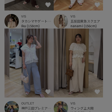
VIS
VIS
タカシマヤゲートタワーモール
五反田東急スクエア
Iku
(158cm)
nanami
(156cm)
OUTLET
VIS
神戸三田プレミアム・アウトレット
ウィング上大岡