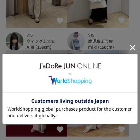
VIS
VIS
ウィング上大岡
鹿児島山形屋
AIRI
(158cm)
miki
(150cm)