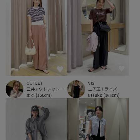
VIS
OUTLET
二子玉川ライズ
三井アウトレットパーク 仙台港
Etsuko
(165cm)
めぐ
(166cm)