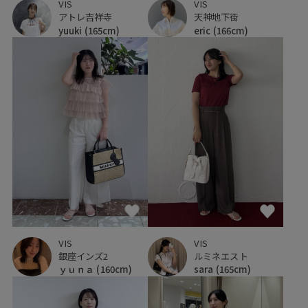
VIS
VIS
アトレ吉祥寺
天神地下街
yuuki
(165cm)
eric
(166cm)
VIS
VIS
銀座インズ2
ルミネエスト
ｙｕｎａ
(160cm)
sara
(165cm)