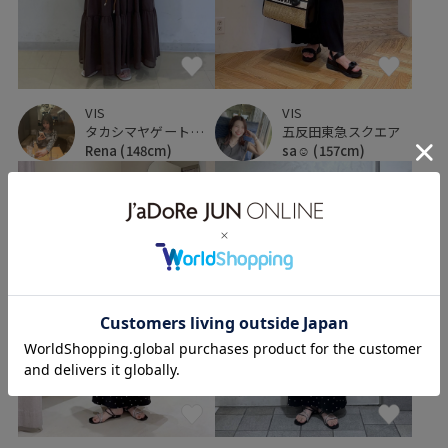
VIS
VIS
タカシマヤゲートタワーモール
五反田東急スクエア
Rena
(148cm)
sa☺︎
(157cm)