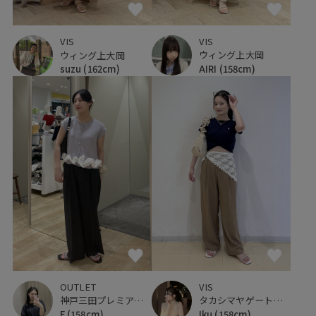
VIS
VIS
ウィング上大岡
ウィング上大岡
AIRI
(158cm)
suzu
(162cm)
OUTLET
VIS
神戸三田プレミアム・アウトレット
タカシマヤゲートタワーモール
F
(158cm)
Iku
(158cm)