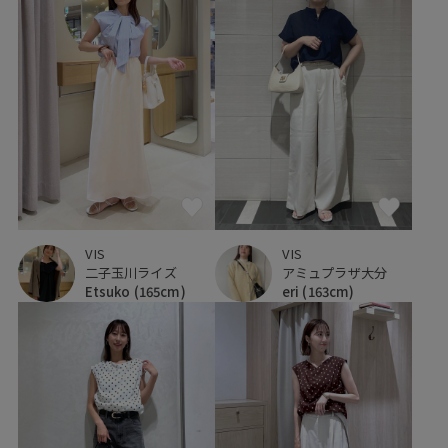
VIS
VIS
二子玉川ライズ
アミュプラザ大分
Etsuko
(165cm)
eri
(163cm)