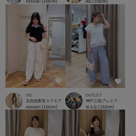
Iku
(158cm)
natsuki
(159cm)
VIS
OUTLET
五反田東急スクエア
神戸三田プレミアム・アウトレット
nanami
(156cm)
せんな
(152cm)