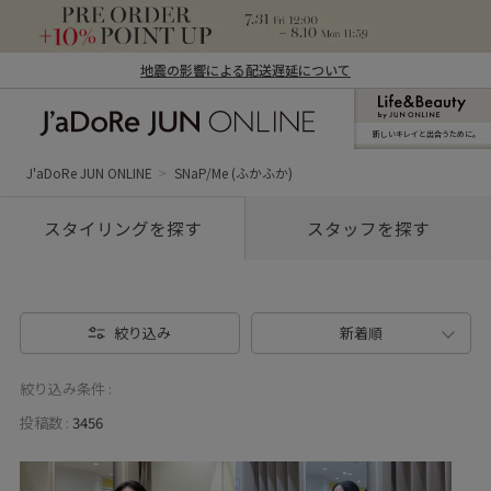
地震の影響による配送遅延について
新しいキレイと出合うために。
J'aDoRe JUN ONLINE（ジャドール ジュ
ン オンライン）
J'aDoRe JUN ONLINE
SNaP/Me (ふかふか)
スタイリングを探す
スタッフを探す
絞り込み
新着順
絞り込み条件 :
投稿数 :
3456