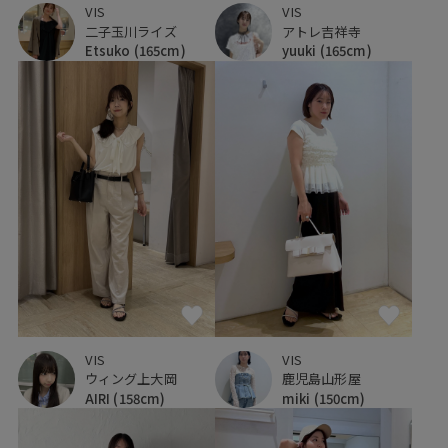
VIS
VIS
アトレ吉祥寺
二子玉川ライズ
yuuki
(165cm)
Etsuko
(165cm)
VIS
VIS
ウィング上大岡
鹿児島山形屋
AIRI
(158cm)
miki
(150cm)