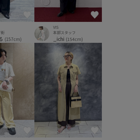
VIS
下街
本部スタッフ
 る
_ichi
(157cm)
(154cm)