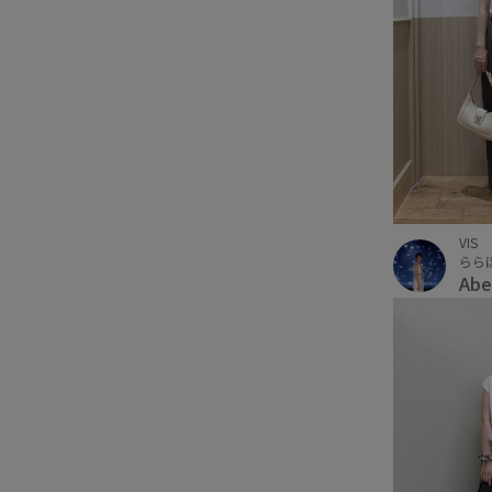
VIS
らら
Abe