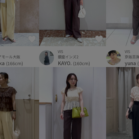
VIS
VIS
アモール大阪
銀座インズ2
京阪百貨
ka
KAYO.
yuna
(166cm)
(160cm)