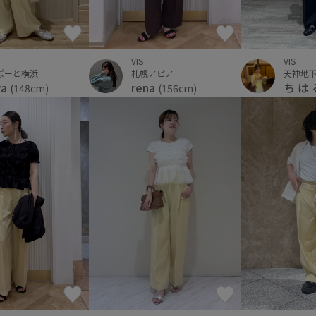
VIS
VIS
天神地
札幌アピア
ぽーと横浜
ち は
rena
wa
(156cm)
(148cm)