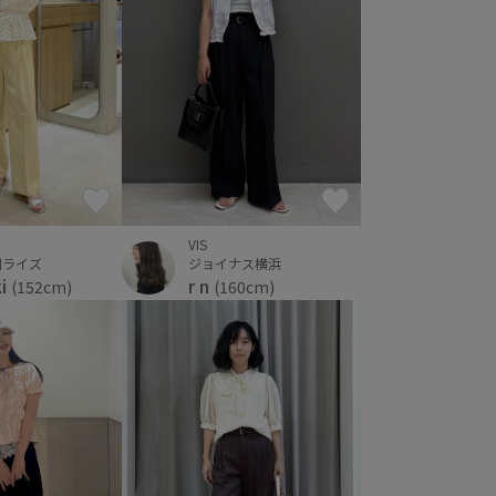
VIS
ジョイナス横浜
川ライズ
r n
ki
(160cm)
(152cm)