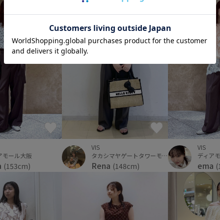
VIS
VIS
アモール大阪
タカシマヤゲートタワーモール
ディア
a
Rena
ema
(153cm)
(148cm)
(