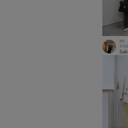
VIS
らら
Sa