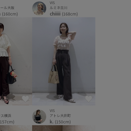
VIS
モール大阪
ルミネ立川
a
chiiiii
(160cm)
(168cm)
VIS
アトレ大井町
ナス横浜
k.
(150cm)
(157cm)