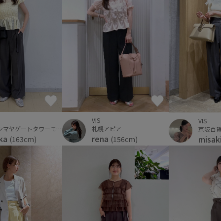
VIS
VIS
タカシマヤゲートタワーモール
札幌アピア
京阪百貨
ka
rena
misak
(163cm)
(156cm)