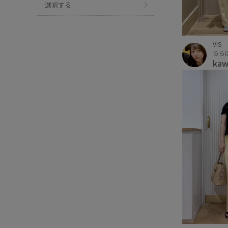
選択する
VIS
らら
ka