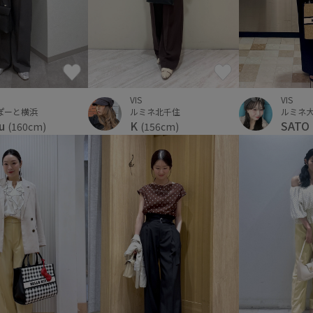
VIS
VIS
ルミネ北千住
ぽーと横浜
ルミネ
K
ku
SATO
(156cm)
(160cm)