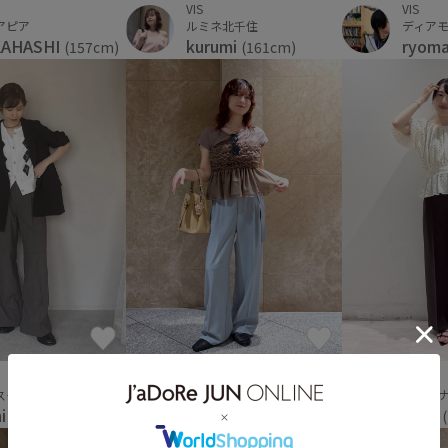
VIS
VIS
アピア
ルミネ北千住
ディア
KAHASHI
kurumi
ryom
(157cm)
(161cm)
VIS
VIS
スタッフ
ディアモール大阪
ジョイ
hi
ema
nana
(154cm)
(153cm)