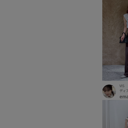
VIS
ディ
em