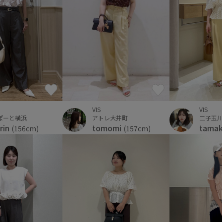
VIS
VIS
アトレ大井町
ぽーと横浜
二子玉
tomomi
rin
tama
(157cm)
(156cm)