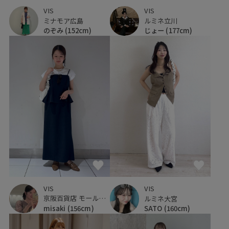
VIS
VIS
ミナモア広島
ルミネ立川
のぞみ
(152cm)
じょー
(177cm)
VIS
VIS
京阪百貨店 モール京橋店
ルミネ大宮
misaki
(156cm)
SATO
(160cm)