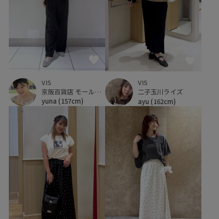
VIS
VIS
京阪百貨店 モール京橋店
二子玉川ライズ
yuna
(157cm)
ayu
(162cm)