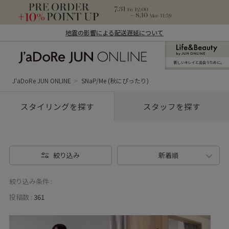
地震の影響による配送遅延について
新しいキレイと出合うために。
J'aDoRe JUN ONLINE（ジャドール ジュ
ン オンライン）
J'aDoRe JUN ONLINE
SNaP/Me (秋にぴったり)
スタイリングを探す
スタッフを探す
絞り込み
新着順
絞り込み条件 :
投稿数 :
361