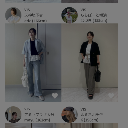
VIS
VIS
ららぽーと横浜
天神地下街
はづき
(155cm)
eric
(166cm)
VIS
VIS
アミュプラザ大分
ルミネ北千住
mayu
(162cm)
K
(156cm)