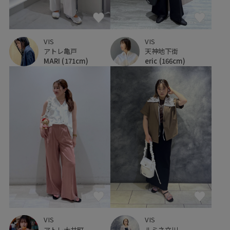
VIS
VIS
アトレ亀戸
天神地下街
MARI
(171cm)
eric
(166cm)
VIS
VIS
ルミネ立川
アトレ大井町