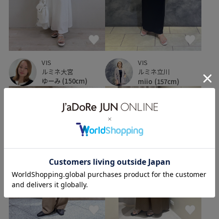
VIS
VIS
ルミネ大宮
ルミネ立川
ゆーみ
(150cm)
miio
(157cm)