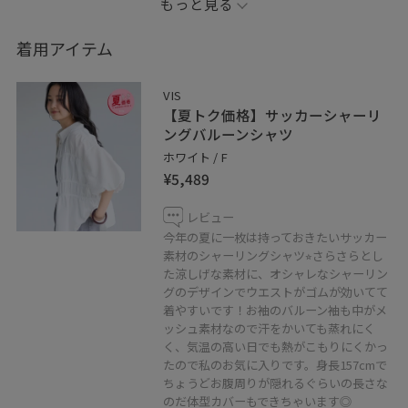
もっと見る
こんにちは♪
いつもご覧いただきまして、ありがとうございます！
着用アイテム
VISアトレ大井町店のeriです⭐︎
VIS
今回は新作で入荷しました、ホワイトのサッカーシャツ
【夏トク価格】サッカーシャーリ
に一際オシャレに見える赤のタンクトップを重ね着をし
ングバルーンシャツ
てデニムと合わせてみました。サラッとした涼しげなコ
ホワイト / F
¥5,489
ーディネートなので、休日のどこかお出掛けの日にぜひ
着てみてくださいね＊
レビュー
今年の夏に一枚は持っておきたいサッカー
※もしよろしければお気に入り登録や、
素材のシャーリングシャツ⭐︎さらさらとし
た涼しげな素材に、オシャレなシャーリン
フォローなどもしていただけると嬉しいです！
グのデザインでウエストがゴムが効いてて
どうぞよろしくお願いします＊
着やすいです！お袖のバルーン袖も中がメ
ッシュ素材なので汗をかいても蒸れにく
Instagramも更新しているのでよかったらぜひ♪
く、気温の高い日でも熱がこもりにくかっ
たので私のお気に入りです。身長157cmで
私の顔写真(パンを食べてる)をタップすると
ちょうどお腹周りが隠れるぐらいの長さな
すぐにスムーズご覧いただけます⭐︎
のだ体型カバーもできちゃいます◎