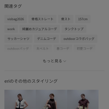
関連タグ
visbag2026
骨格ストレート
骨スト
157cm
work
綺麗めカジュアルコーデ
タンクトップ
サッカーシャツ
デニムコーデ
outdoorコラボバッグ
outdoorバッグ
太ベルト
春コーデ
初夏コーデ
夏コーデ
デートコーデ
お出かけコーデ
旅行コーデ
もっと見る
フェスコーデ
推し活コーデ
女子会コーデ
大人カジュアル
レイヤード
体型カバー
eriのその他のスタイリング
カジュアルコーデ
ヘルシーコーデ
きれいめコーデ
コラボアイテム
VIS
ストレート
イエベ春
乾燥
トップス
シャツ/ブラウス
キャミソール
パンツ