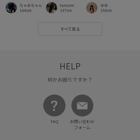
ちゃおちゃん
tomomi
ゆゆ
ハイウエスト
ハリ感
バルーンスリーブ
164cm
157cm
158cm
パンツにもスカートにも
ビスチェ
ビスチェ風
すべて見る
フィット感
フェミニン
ブラウス
ブラジャー
ベーシック
ボリューム感
ポリエステル
メッシュ
ラインストーン
レイヤードデザイン
ワイドパンツ
HELP
ワンウォッシュ
ワンピース
伸縮性
低反発
別注
何かお困りですか？
別注アイテム
別注コラボバッグ
合わせやすい
女性らしいシルエット
女性らしい印象
履き心地が良い
幅広
接触冷感
映える1枚
歩きやすい
FAQ
お問い合わせ
洗濯機で洗える
涼しげ
痛くなりにくい
フォーム
着心地が良い
秋にぴったり
秋冬
程よいボリューム