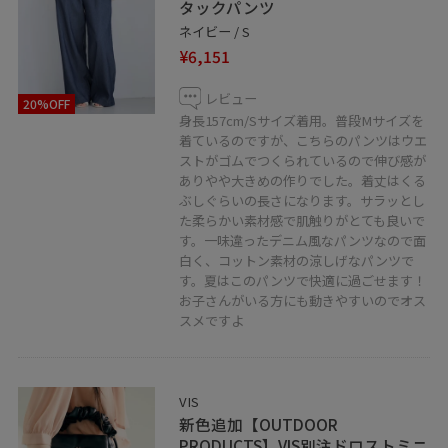
タックパンツ
ネイビー / S
¥6,151
レビュー
20%OFF
身長157cm/Sサイズ着用。普段Mサイズを
着ているのですが、こちらのパンツはウエ
ストがゴムでつくられているので伸び感が
ありやや大きめの作りでした。着丈はくる
ぶしぐらいの長さになります。サラッとし
た柔らかい素材感で肌触りがとても良いで
す。一味違ったデニム風なパンツなので面
白く、コットン素材の涼しげなパンツで
す。夏はこのパンツで快適に過ごせます！
お子さんがいる方にも動きやすいのでオス
スメですよ
VIS
新色追加【OUTDOOR
PRODUCTS】VIS別注ドロストミニ