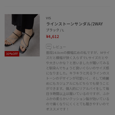
VIS
ラインストーンサンダル/2WAY
ブラック / L
¥4,612
レビュー
普段24.0cmの横幅広めの私ですが、Mサイ
30%OFF
ズだと横幅が狭く入らずでLサイズだとや
や大きいかな？と思いましたが履いてみる
と馴染んでちょうど良いぐらいのサイズ感
になりました。キラキラと光るラインのス
トーンのデザインが可愛いく、そして綺麗
めにもカジュアルにもどちらでも使うこと
ができます。個人的にリアルバイをして毎
日９時間以上は履いているのですが、ふか
ふかの柔らかいクッション製が効いている
ので痛くなりにくくとても履きやすいので
オススメです！