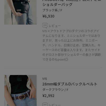
ショルダーバッグ
ブラック系 / F
¥6,930
レビュー
VIS×アウトドアプロダクツのコラボアイ
テムになります。ミニショルダーではあり
ますが、思った以上にお財布、ミニポー
チ、ハンドル、日焼け止め、定期入れ、キ
ーケースのど容量は入ります。またサイド
のドロスト部分でショルダーの長さが調節
できるのもpoint◎
VIS
28mm幅ダブルDバックルベルト
ダークブラウン / F
¥2,992
レビュー