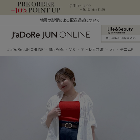
地震の影響による配送遅延について
新しいキレイと出合うために。
J'aDoRe JUN ONLINE（ジャドール ジュ
ン オンライン）
J'aDoRe JUN ONLINE
SNaP/Me
VIS
アトレ大井町
eri
デニム綺麗