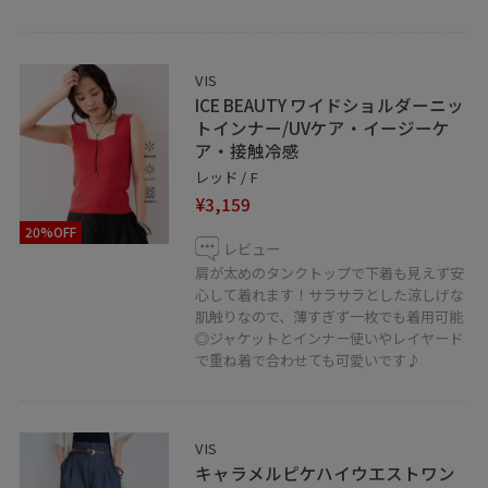
フォロー大歓迎です！！
@_eri330_
VIS
LINEで在庫のお問い合わせや商品、
ICE BEAUTY ワイドショルダーニッ
コーディネートのご相談など是非お気軽に
トインナー/UVケア・イージーケ
ア・接触冷感
お問い合わせくださいませ。
レッド / F
LINEでアトレ大井町VISスタッフにご相談は
¥3,159
【友だち追加】をタップ！！
20%OFF
レビュー
肩が太めのタンクトップで下着も見えず安
心して着れます！サラサラとした涼しげな
肌触りなので、薄すぎず一枚でも着用可能
◎ジャケットとインナー使いやレイヤード
で重ね着で合わせても可愛いです♪
VIS
キャラメルピケハイウエストワン