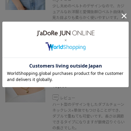
少し太めのベルトのデザインなので、カジ
ュアルなお洋服と愛情抜群◎ベルト自体も
見た目よりも柔らかく使いやすいです。ゴ
ールドのメタルが一際目立って、ベルトを
付けるだけでウエストがマークされ細見え
します◎
VIS
マルチWAYスネークレイヤードネ
ックレス
ゴールド / F
¥2,959
レビュー
ハート型のデザインをしたダブルチェーン
ネックレス⭐︎単体でもつけることができ、
ダブルで重ねても可愛いです。長さは調節
できるタイプになりますが鎖骨辺りぐらい
の長さでした。