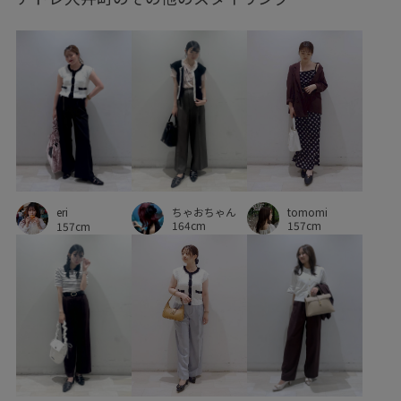
お気に入り急上昇_pickup
きちんと感
きれいめ
さらりとした
ふかふか
ふくらみ
インソール
ウエストマーク
カジュアル
カジュアルすぎない
カラーバリエーション豊富
キャラメル
クッション
クッション性
コットン
コーディネートしやすい
ちゃおちゃん
tomomi
コーディネートのアクセント
サッカー
サテン
eri
164cm
157cm
157cm
シャツ
シャープ
シャーリング
シンプル
シンプルコーデ
ジャケット
スカート
スッキリ
ストラップ
ストレッチ性
ストレッチ素材
タック
チェーン
デザイン性
デニムスタイル
デニム生地
トレンド
ドロストデザイン
ニット
ニット素材