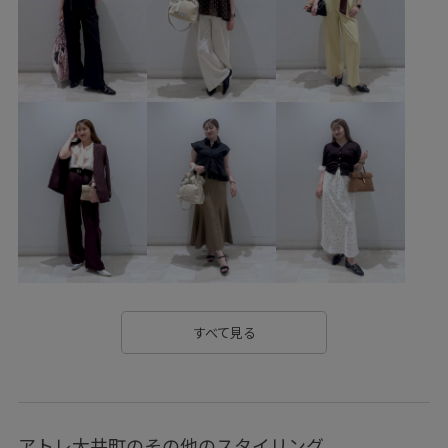
デニムパンツ
バッグ
ショルダーバッグ
シューズ
サンダル
ファッション雑貨
ベルト
アクセサリー
ネックレス
BVA16030
BVF16050
BVH36350
BVS16110
BVW16010
BVX75210
BVZ16250
0318PRESS対象商品
26officecasual
26_31collaboration
blouse_pickup
Exclusive_GW
ICEBEAUTY
Tシャツ
UVケア
VIS_2026SS_POLO2
vis_26ss_summergoods
vis_26ss_summertops
vis_junetops
VIS_outdoor
すべて見る
VIS_outdoor2
vis_pickuppants
vis_pickuptops
vis_pickup_july_bag
Wbottoms_pickup
Wpickup_items
アトレ大井町のその他のスタイリング
Wshoes_pickup
お手入れしやすい