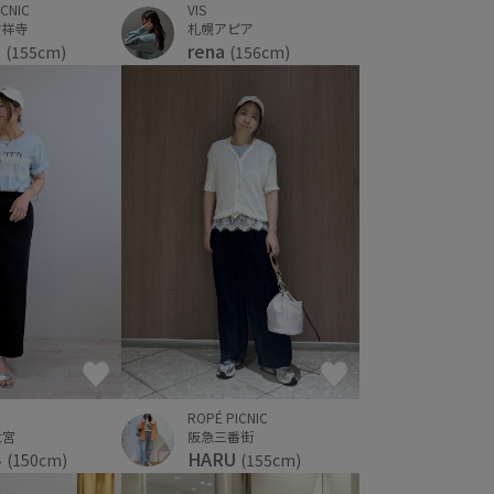
VIS
ICNIC
札幌アピア
吉祥寺
rena
o
(156cm)
(155cm)
ROPÉ PICNIC
大宮
阪急三番街
み
HARU
(150cm)
(155cm)