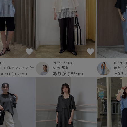
ROPÉ P
ET
ROPÉ PICNIC
阪急三
神戸三田プレミアム・アウトレット
S-PAL郡山
HAR
bucci
ありが
(162cm)
(156cm)