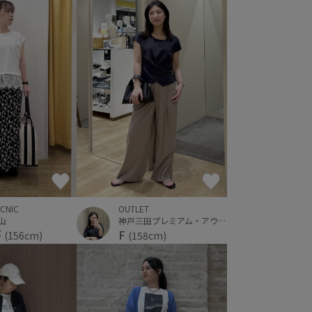
ICNIC
OUTLET
郡山
神戸三田プレミアム・アウトレット
が
F
(156cm)
(158cm)