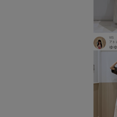
VIS
アト
ゆ