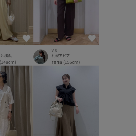
VIS
札幌アピア
ーと横浜
rena
(156cm)
(148cm)