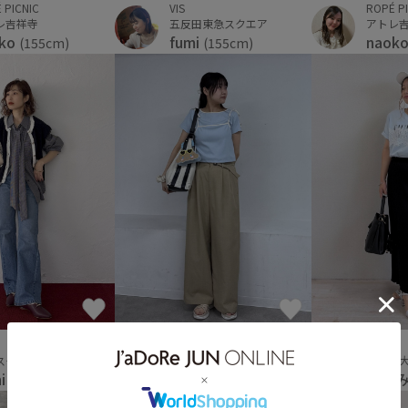
 PICNIC
VIS
ROPÉ P
レ吉祥寺
五反田東急スクエア
アトレ
oko
fumi
naok
(155cm)
(155cm)
VIS
ROPÉ PICNIC
ルミネ
スタッフ
新百合ヶ丘ＯＰＡ
ゆー
hi
Rei
(154cm)
(158cm)