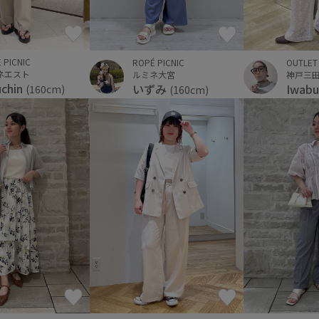
 PICNIC
ROPÉ PICNIC
OUTLET
ネエスト
ルミネ大宮
uchin
いずみ
Iwabu
(160cm)
(160cm)