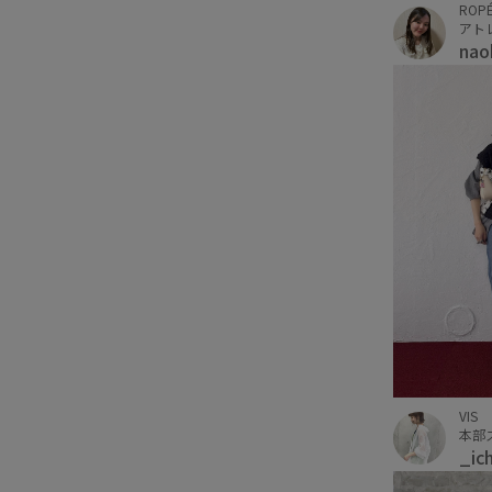
ROPÉ
アト
na
VIS
本部
_ic