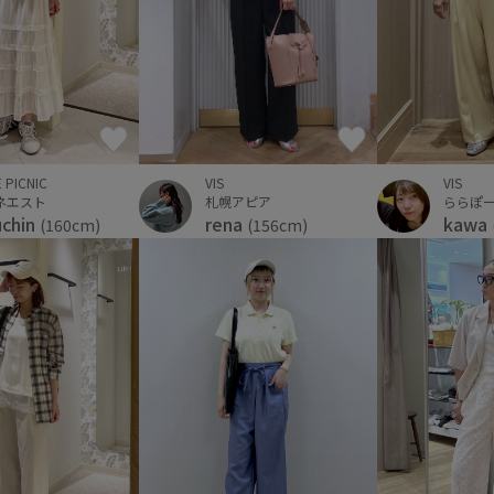
 PICNIC
VIS
VIS
ネエスト
札幌アピア
ららぽ
uchin
rena
kawa
(160cm)
(156cm)