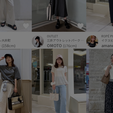
OUTLET
ROPÉ P
三井アウトレットパーク 入間
イクス
レ大井町
OMOTO
aman
ゆ
(176cm)
(158cm)