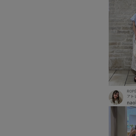
ROPÉ
アト
na