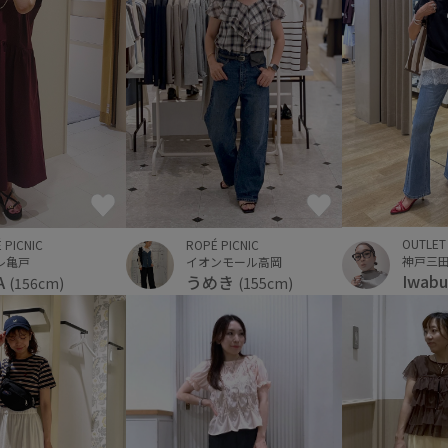
OUTLET
ROPÉ PICNIC
 PICNIC
イオンモール高岡
レ亀戸
Iwabu
うめき
A
(155cm)
(156cm)