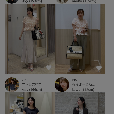
はる
(153cm)
naoko
(155cm)
VIS
VIS
アトレ吉祥寺
ららぽーと横浜
なな
(166cm)
kawa
(148cm)