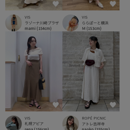
VIS
VIS
ラゾーナ川崎プラザ
ららぽーと横浜
mami
(154cm)
Ｍ
(153cm)
VIS
ROPÉ PICNIC
札幌アピア
アトレ吉祥寺
rena
(156cm)
naoko
(155cm)