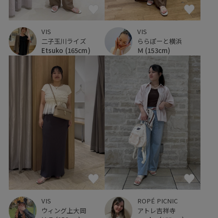
VIS
VIS
二子玉川ライズ
ららぽーと横浜
Etsuko
(165cm)
Ｍ
(153cm)
VIS
ROPÉ PICNIC
ウィング上大岡
アトレ吉祥寺