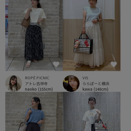
ROPÉ PICNIC
VIS
アトレ吉祥寺
ららぽーと横浜
naoko
(155cm)
kawa
(148cm)