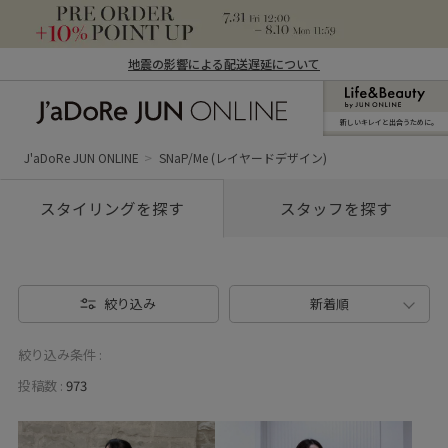
地震の影響による配送遅延について
新しいキレイと出合うために。
J'aDoRe JUN ONLINE（ジャドール ジュ
ン オンライン）
J'aDoRe JUN ONLINE
SNaP/Me (レイヤードデザイン)
スタイリングを探す
スタッフを探す
絞り込み
新着順
絞り込み条件 :
投稿数 :
973