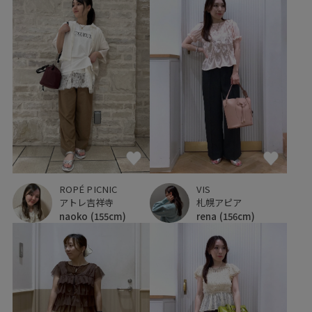
VIS
ROPÉ PICNIC
札幌アピア
アトレ吉祥寺
rena
(156cm)
naoko
(155cm)