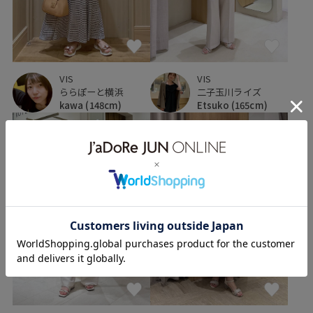
VIS
VIS
ららぽーと横浜
二子玉川ライズ
kawa
(148cm)
Etsuko
(165cm)