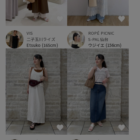
VIS
ROPÉ PICNIC
二子玉川ライズ
S-PAL仙台
Etsuko
(165cm)
ウジイエ
(156cm)