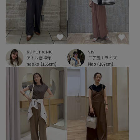
ROPÉ PICNIC
VIS
アトレ吉祥寺
二子玉川ライズ
naoko
(155cm)
Nao
(167cm)