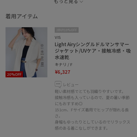
もっと見る
感のあるフレアパンツで綺麗めカジュアルに。
着用アイテム
＿＿＿＿＿＿＿＿＿＿＿＿＿＿＿＿＿＿＿＿
LINEで在庫のお問い合わせや商品、
2BUY10%OFF
コーディネートのご相談など
VIS
Light Airyシングルドルマンサマー
是非お気軽にお問い合わせください◎
ジャケット/UVケア・接触冷感・吸
LINEで二子玉川ライズVISスタッフにご相談は【友だち追
水速乾
加】をタップ！！
キナリ / F
¥6,327
20%OFF
レビュー
軽い素材感でとても羽織りやすいです。
接触冷感も入っているので、夏の暑い季節
＿＿＿＿＿＿＿＿＿＿＿＿＿＿＿＿＿＿＿
にもおすすめ◎
151cm、Fサイズ着用でヒップが隠れる長
さ。
お気に入りのショップ、スタッフ、スタイリングは
身幅もゆったりとしているのでリラックス
♡を押していただければ【お気に入り】から
感のある着こなしができます。
すぐにご覧いただけます◎