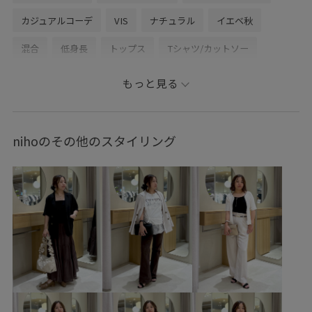
カジュアルコーデ
VIS
ナチュラル
イエベ秋
混合
低身長
トップス
Tシャツ/カットソー
シャツ/ブラウス
ジャケット/アウター
もっと見る
テーラードジャケット
パンツ
バッグ
ショルダーバッグ
シューズ
パンプス
アクセサリー
nihoのその他のスタイリング
ネックレス
BVA36030
BVH16120
BVM36140
BVS16120
BVV36200
BVX75210
BVZ36020
0318PRESS対象商品
26officecasual
blouse_pickup
Exclusive_GW
LightAiry
outer_pickup
Tシャツ
UVケア
VIS_2026SS_POLO
VIS_2026SS_POLO2
VIS_ceremony_2026
VIS_outdoor
VIS_outdoor2