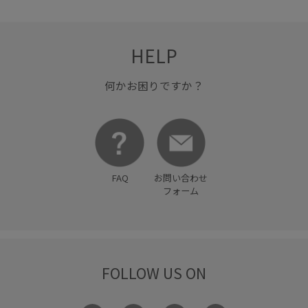
別注コラボバッグ
卒業式入学式
合わせやすい
吸水速乾
女性らしさ
後ろ姿も美しい
抜け感
HELP
接触冷感
歩きやすい
洗濯機で洗える
爽やか
何かお困りですか？
疲れにくい
着回しやすい
着心地が良い
知的
秋にぴったり
秋冬
程よいゆとり
程よい厚み
立体感
立体的
美シルエット
美脚
華やか
FAQ
お問い合わせ
落ち感
落ち着いた印象
薄手
透け感
靴下
フォーム
高級感
FOLLOW US ON