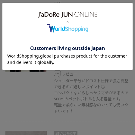
です。
VIS
新色追加【OUTDOOR
PRODUCTS】VIS別注ドロストミニ
ショルダーバッグ
シルバー / F
¥6,930
レビュー
ショルダー部分がドロスト仕様で長さ調整
できるのが嬉しいポイント◎
コンパクトながらしっかりマチがあるので
500mlのペットボトルも入る容量です。
軽量で柔らかい素材感なのでとても使いや
すいです！
2BUY10%OFF