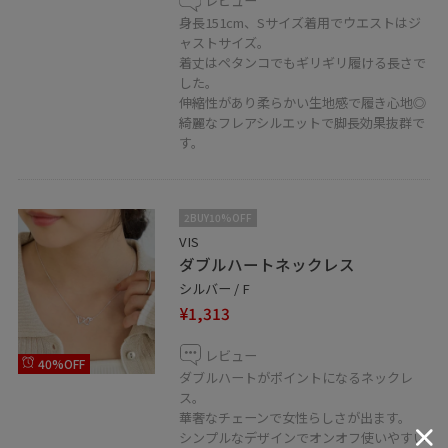
レビュー
身長151cm、Sサイズ着用でウエストはジ
ャストサイズ。
着丈はペタンコでもギリギリ履ける長さで
した。
伸縮性があり柔らかい生地感で履き心地◎
綺麗なフレアシルエットで脚長効果抜群で
す。
2BUY10%OFF
VIS
ダブルハートネックレス
シルバー / F
¥1,313
レビュー
40%OFF
ダブルハートがポイントになるネックレ
ス。
華奢なチェーンで女性らしさが出ます。
シンプルなデザインでオンオフ使いやすい