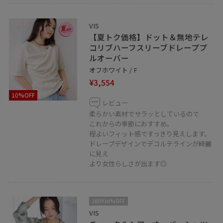
＿＿＿＿＿＿＿＿＿＿＿＿＿＿＿＿＿＿＿
VIS
二子玉川ライズショッピングセンター
【夏トク価格】ドット＆無地テレ
タウンフロント4F
コリブハーフスリーブドレーププ
〒158-0094 東京都世田谷区玉川2-21-1
ルオーバー
TEL 03-5716-1535
オフホワイト / F
¥3,554
営業時間 10:00~20:00
＿＿＿＿＿＿＿＿＿＿＿＿＿＿＿＿＿＿＿
10%OFF
レビュー
柔らかい素材でサラッとしているので
これからの季節におすすめ。
程よいフィット感ですっきり見えします。
ドレープデザインでデコルテラインが綺麗
に見え
より女性らしさが出ます◎
2BUY10%OFF
VIS