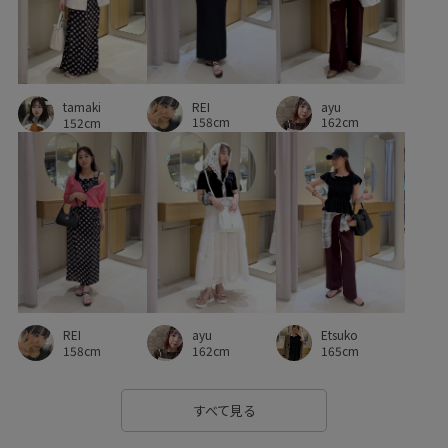
ストレスフリー
セット
セットアップ
セットアップ対象商品
タイツ
タック
ダウン
REI
ayu
チェック柄
チェーン
デコルテがきれい
tamaki
158cm
162cm
152cm
デニムに合わせる
ドロストデザイン
バブーシュ
バランスが良い
パール
ビスチェ
ビスチェ風
フェミニン
フォーマル
フラップポケット
フレアなシルエット
フレアシルエット
ベーシック
ペプラム
ボートネック
ポインテッドトゥ
REI
ayu
Etsuko
ポケット付き
ポリエステル
ポリエステル100%
リブ
158cm
162cm
165cm
ロングスカート
ワイドパンツ
ワンピース
上品
すべて見る
伸縮性
低反発
別注
別注アイテム