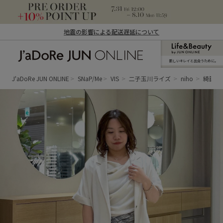
地震の影響による配送遅延について
新しいキレイと出合うために。
J'aDoRe JUN ONLINE（ジャドール ジュ
ン オンライン）
J'aDoRe JUN ONLINE
SNaP/Me
VIS
二子玉川ライズ
niho
綺麗め