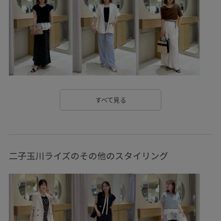
vis_pickuptops
vis_pickup_july_bag
VIS_smallsize
VIS_TIMESALE
Vネック
Wbottoms_pickup
Wpickup_items
Wshoes_pickup
Wtops_pickup
お気に入り急上昇_pickup
きれいに見える
きれいめ
こなれ感
さらっとした肌触り
さらりとした
すべて見る
なめらか
インソール
オシャレに見える
オフィス
オフィスカジュアル
オールシーズン
カジュアル
二子玉川ライズのその他のスタイリング
カジュアルすぎない
カットソー
カットソー素材
クッション
シアー
シャツ
シャープ
シンプル
シンプルなトップス
シンプルコーデ
ジャケット
ジョーゼット
スッキリ
スッキリ見え
ストラップ