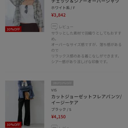
チェック＆シアーオーバーシャツ
ホワイト系 / F
¥3,842
レビュー
30%OFF
サラッとした素材で羽織りとしてもおすす
め。
オーバーなサイズ感ですが、落ち感がある
ので
リラックス感のある着こなしができます。
シアー感があり涼しげな印象です。
2BUY10%OFF
VIS
カットジョーゼットフレアパンツ/
イージーケア
ブラック / S
¥4,150
30%OFF