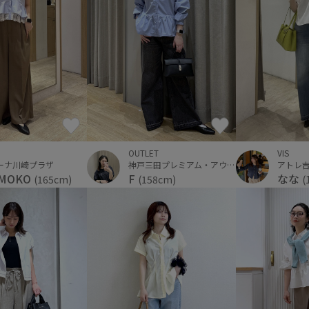
VIS
OUTLET
アトレ
ーナ川崎プラザ
神戸三田プレミアム・アウトレット
なな
MOKO
F
(
(165cm)
(158cm)