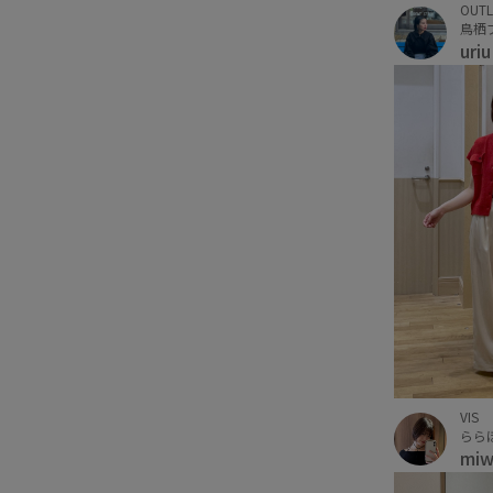
OUTL
鳥栖
uri
VIS
らら
mi