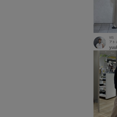
VIS
アト
yuu