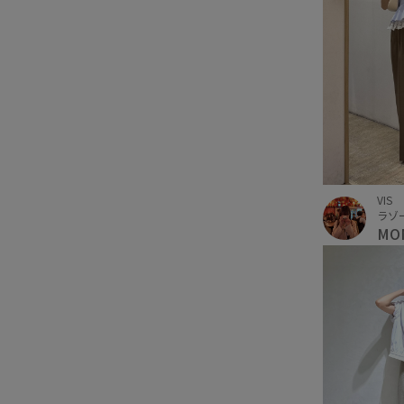
VIS
ラゾ
MO