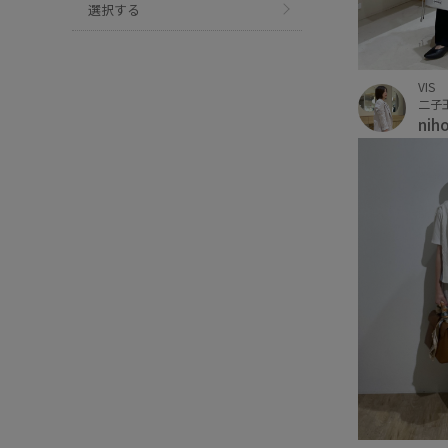
選択する
VIS
二子
nih