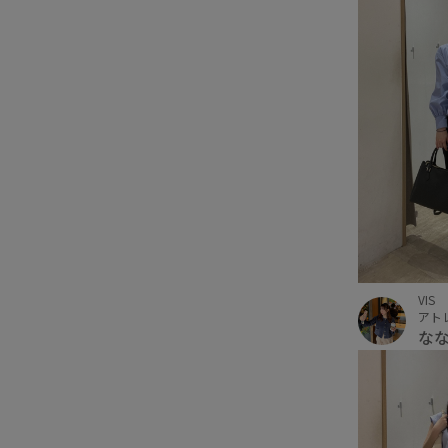
VIS
アト
な