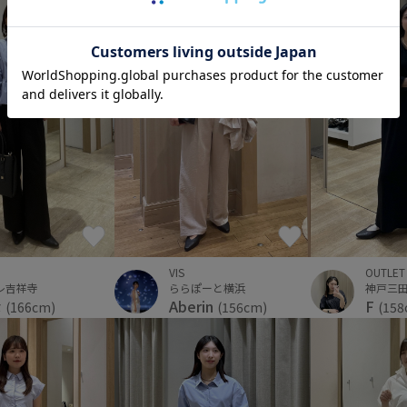
VIS
OUTLET
レ吉祥寺
ららぽーと横浜
な
Aberin
F
(166cm)
(156cm)
(158