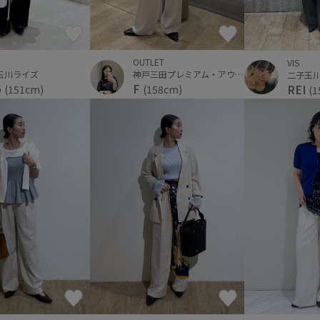
OUTLET
VIS
玉川ライズ
神戸三田プレミアム・アウトレット
二子玉
o
F
REI
(151cm)
(158cm)
(1