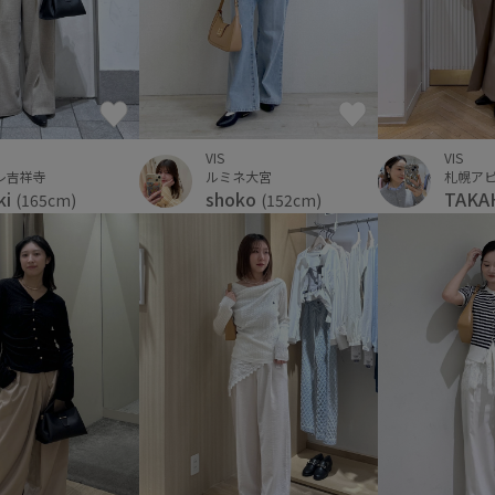
VIS
VIS
ルミネ大宮
札幌ア
レ吉祥寺
shoko
TAKA
ki
(152cm)
(165cm)