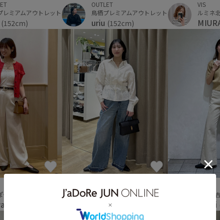
ET
OUTLET
VIS
プレミアムアウトレット
鳥栖プレミアムアウトレット
ルミネ
u
uriu
MIUR
(152cm)
(152cm)
OUTLET
VIS
神戸三田プレミアム・アウトレット
アトレ
ぽーと横浜
F
yuuki
wa
(158cm)
(156cm)