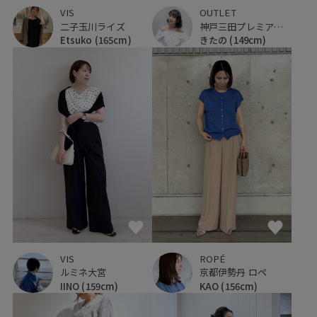
VIS
OUTLET
二子玉川ライズ
神戸三田プレミアム・アウトレット
Etsuko
(165cm)
きたの
(149cm)
VIS
ROPÉ
ルミネ大宮
京都伊勢丹 ロペ
IINO
(159cm)
KAO
(156cm)