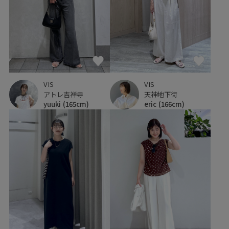
VIS
VIS
アトレ吉祥寺
天神地下街
yuuki
(165cm)
eric
(166cm)