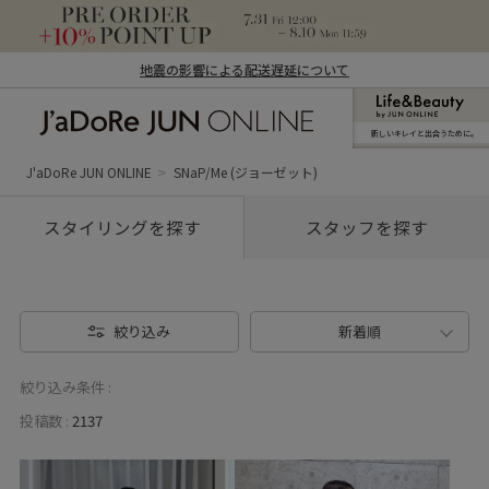
地震の影響による配送遅延について
新しいキレイと出合うために。
J'aDoRe JUN ONLINE（ジャドール ジュ
ン オンライン）
J'aDoRe JUN ONLINE
SNaP/Me (ジョーゼット)
スタイリングを探す
スタッフを探す
絞り込み
新着順
絞り込み条件 :
投稿数 :
2137