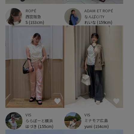
ROPÉ
ADAM ET ROPÉ
西宮阪急
なんばCITY
S
(153cm)
れいな
(159cm)
VIS
VIS
ミナモア広島
ららぽーと横浜
yuni
(154cm)
はづき
(155cm)