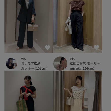
VIS
VIS
ミナモア広島
京阪百貨店 モール京橋店
ガッキー
(153cm)
misaki
(156cm)