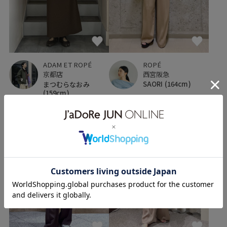
ROPÉ
ADAM ET ROPÉ
西宮阪急
京都店
SAORI
(164cm)
まつむらなおみ
(159cm)