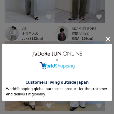
VIS
ADAM ET ROPÉ
ルミネ大宮
福岡PARCO
yuka
(152cm)
RINA
(156cm)