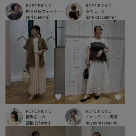
ROPÉ PICNIC
ROPÉ PICNIC
京阪モール
柏高島屋ステーションモール
haruka
(159cm)
yuri
(160cm)
ROPÉ PICNIC
ROPÉ PICNIC
横浜ポルタ
イオンモール岡崎
髙橋
(160cm)
hayashi
(148cm)