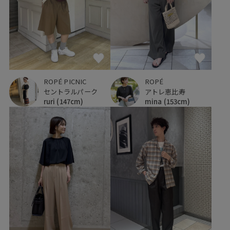
ROPÉ PICNIC
ROPÉ
セントラルパーク
アトレ恵比寿
ruri
(147cm)
mina
(153cm)