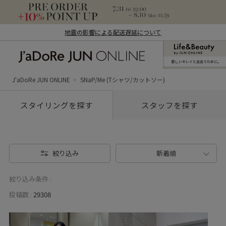
地震の影響による配送遅延について
新しいキレイと出合うために。
J'aDoRe JUN ONLINE（ジャドール ジュ
ン オンライン）
J'aDoRe JUN ONLINE
SNaP/Me (Tシャツ/カットソー)
スタイリングを探す
スタッフを探す
絞り込み
新着順
絞り込み条件 :
投稿数 :
29308