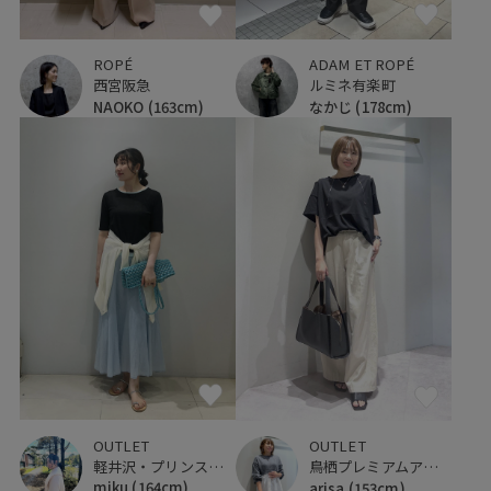
ROPÉ
ADAM ET ROPÉ
西宮阪急
ルミネ有楽町
NAOKO
(163cm)
なかじ
(178cm)
OUTLET
OUTLET
軽井沢・プリンスショッピングプラザ
鳥栖プレミアムアウトレット
miku
(164cm)
arisa
(153cm)