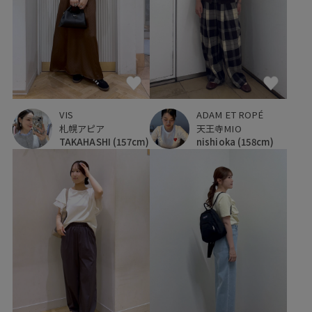
VIS
ADAM ET ROPÉ
札幌アピア
天王寺MIO
TAKAHASHI
(157cm)
nishioka
(158cm)