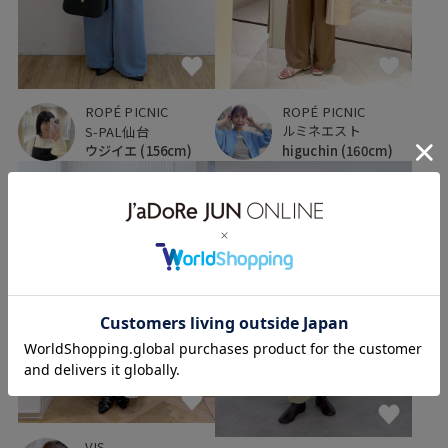
ROPÉ PICNIC
ROPÉ PICNIC
ルミネエスト
S-PAL仙台
higuchin
(160cm)
ウジイエ
(156cm)
VIS