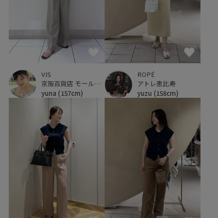
VIS
ROPÉ
京阪百貨店 モール京橋店
アトレ恵比寿
yuna
(157cm)
yuzu
(158cm)