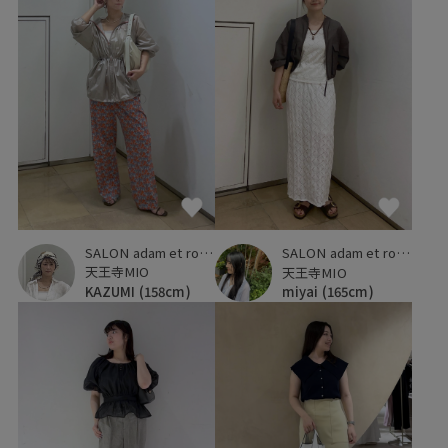
SALON adam et ropé
SALON adam et ropé
天王寺MIO
天王寺MIO
KAZUMI
(158cm)
miyai
(165cm)