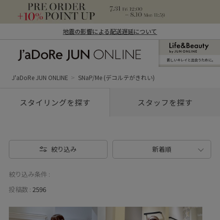
地震の影響による配送遅延について
新しいキレイと出合うために。
J'aDoRe JUN ONLINE（ジャドール ジュ
ン オンライン）
J'aDoRe JUN ONLINE
SNaP/Me (デコルテがきれい)
スタイリングを探す
スタッフを探す
絞り込み
新着順
絞り込み条件 :
投稿数 :
2596