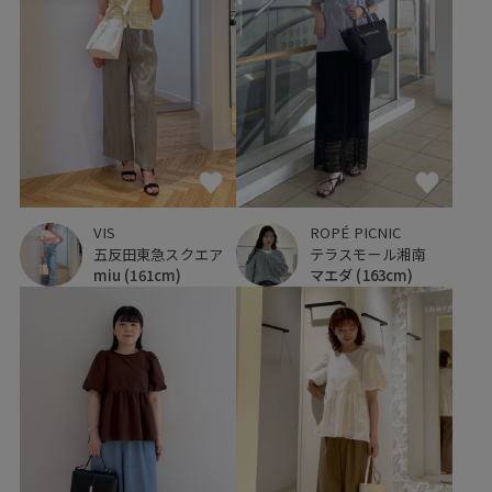
VIS
ROPÉ PICNIC
五反田東急スクエア
テラスモール湘南
miu
(161cm)
マエダ
(163cm)