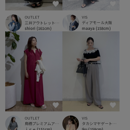
VIS
OUTLET
ディアモール大阪
三井アウトレットパーク 横浜ベイサイド
maaya
(158cm)
shiori
(161cm)
OUTLET
VIS
鳥栖プレミアムアウトレット
タカシマヤゲートタワーモール
ｉｒｅ
(151cm)
Iku
(158cm)