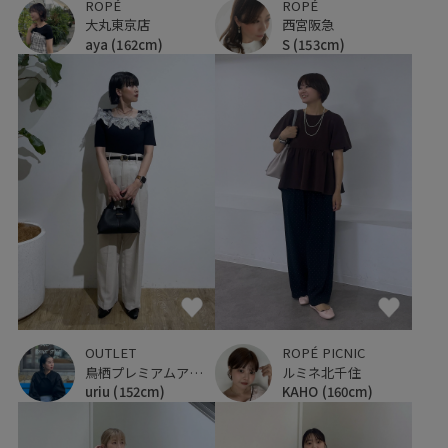
ROPÉ
ROPÉ
大丸東京店
西宮阪急
aya
(162cm)
S
(153cm)
OUTLET
ROPÉ PICNIC
鳥栖プレミアムアウトレット
ルミネ北千住
uriu
(152cm)
KAHO
(160cm)