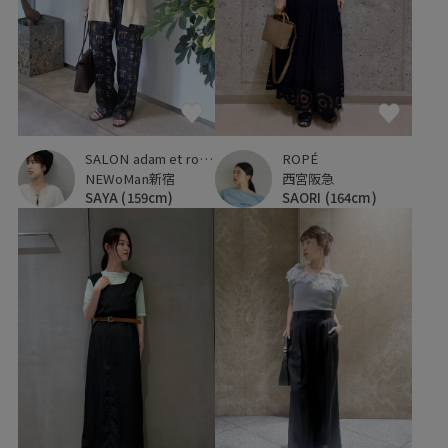
SALON adam et ropé
ROPÉ
NEWoMan新宿
西宮阪急
SAYA
(159cm)
SAORI
(164cm)