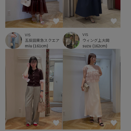
VIS
VIS
ウィング上大岡
五反田東急スクエア
suzu
(162cm)
miu
(161cm)