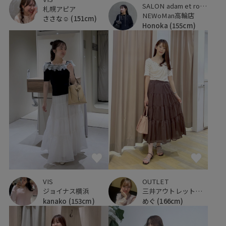
SALON adam et ropé
札幌アピア
NEWoMan高輪店
ささな☺︎
(151cm)
Honoka
(155cm)
VIS
OUTLET
ジョイナス横浜
三井アウトレットパーク 仙台港
kanako
(153cm)
めぐ
(166cm)