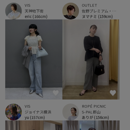
VIS
OUTLET
天神地下街
佐野プレミアム・アウトレット
eric
(166cm)
ヌマナミ
(159cm)
VIS
ROPÉ PICNIC
ジョイナス横浜
S-PAL郡山
yu
(157cm)
ありが
(156cm)