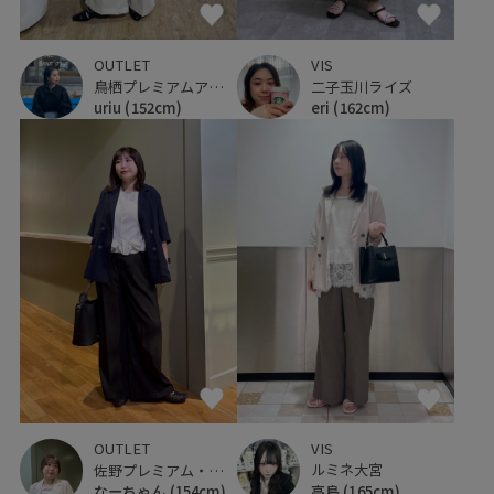
OUTLET
VIS
鳥栖プレミアムアウトレット
二子玉川ライズ
uriu
(152cm)
eri
(162cm)
VIS
OUTLET
ルミネ大宮
佐野プレミアム・アウトレット
高島
(165cm)
なーちゃん
(154cm)