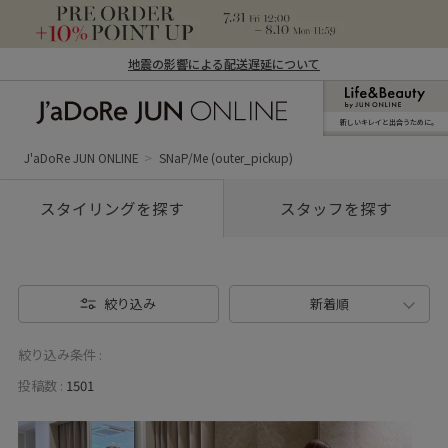
地震の影響による配送遅延について
新しいキレイと出合うために。
J'aDoRe JUN ONLINE（ジャドール ジュ
ン オンライン）
J'aDoRe JUN ONLINE
SNaP/Me (outer_pickup)
スタイリングを探す
スタッフを探す
絞り込み
新着順
絞り込み条件 :
投稿数 :
1501