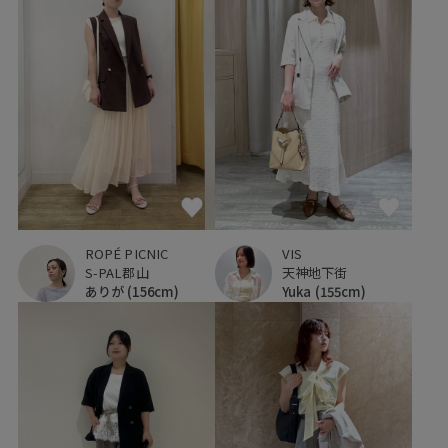
ROPÉ PICNIC
VIS
S-PAL郡山
天神地下街
ありが
(156cm)
Yuka
(155cm)