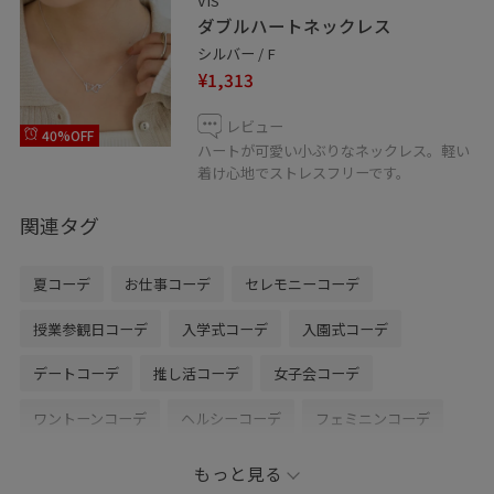
VIS
ダブルハートネックレス
シルバー / F
¥1,313
レビュー
40%OFF
ハートが可愛い小ぶりなネックレス。軽い
着け心地でストレスフリーです。
関連タグ
夏コーデ
お仕事コーデ
セレモニーコーデ
授業参観日コーデ
入学式コーデ
入園式コーデ
デートコーデ
推し活コーデ
女子会コーデ
ワントーンコーデ
ヘルシーコーデ
フェミニンコーデ
きれいめコーデ
VIS
ナチュラル
イエベ秋
混合
もっと見る