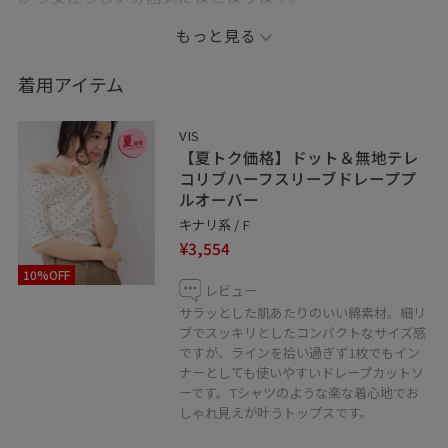
黒小物で全体を引き締めることで、お仕事にも取り入れ
もっと見る
やすいバランス感に◎
着用アイテム
●Instagram→vis_takahashi
●WEAR→namie5865
VIS
【夏トク価格】ドット＆無地テレ
●記載のないものにつきましては私物となります。
コリブハーフスリーブドレーププ
ルオーバー
●JUNのアプリではお気に入りのスタッフ、ショップを
キナリ系 / F
《フォロー》して頂くことが出来ます。
¥3,554
お好きなスタイリングは、ハートをタップで《お気に入
10%OFF
り》からすぐにご覧いただけますのでとても便利です♡
レビュー
是非ご活用下さい！
サラッとした肌あたりのいい綿素材。細リ
ブでスッキリとしたコンパクトなサイズ感
●LINEで在庫のお問い合わせや商品、コーディネートの
ですが、ラインを拾い過ぎず1枚でもイン
ご相談など是非お気軽にお問い合わせくださいませ。
ナーとしても使いやすいドレープカットソ
LINEで札幌アピアVISスタッフにご相談は【友だち追加】
ーです。Tシャツのような楽な着心地でお
をタップ！
しゃれ見えが叶うトップスです。