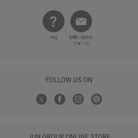
伸縮性
低反発
入園式
冷んやり
切り替え
卒園式入学式
卒業式入学式
収納力
大人カジュアル
女性らしさ
安定感
幅広
弁当箱
抜け感
FAQ
お問い合わせ
接触冷感
日傘
柔らかな雰囲気
歩きやすい
フォーム
毎シーズン
洗濯OK
洗濯機で洗える
着心地が良い
知的
立体感
立体的
細見え
美easy
FOLLOW US ON
美easy_linen_ALL
美easyリネンライク
美シルエット
華やか
薄手
軽い着心地
軽快
透け感
通勤バッグ
長財布
靴下
JUN GROUP ONLINE STORE