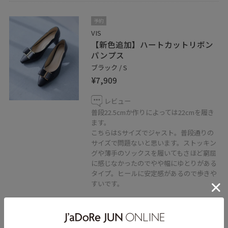
予約
VIS
【新色追加】ハートカットリボン
パンプス
ブラック / S
¥7,909
レビュー
普段22.5cmか作りによっては22cmを履き
ます。
こちらはSサイズでジャスト。普段通りの
サイズで問題ないと思います。ストッキン
グや薄手のソックスを履いてもさほど窮屈
に感じなかったのでやや幅にゆとりがある
タイプ。ヒールに安定感があるので歩きや
すいです。
VIS