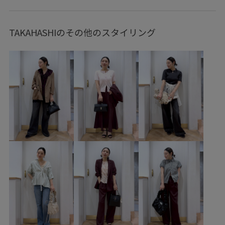
トップス
Tシャツ/カットソー
ジャケット/アウター
テーラードジャケット
スカート
バッグ
TAKAHASHIのその他のスタイリング
ハンドバッグ
シューズ
パンプス
アクセサリー
ネックレス
BVA36020
BVC36100
BVM36140
BVV36100
BVX36010
BVZ36020
26officecasual
26SSceremony
26_31collaboration
2WAYで使える
Ssize_akisuda
Tシャツ
VIS_2026SS_POLO
VIS_2026SS_POLO2
vis_26ssbag
vis_26ss_summergoods
vis_26ss_summertops
VIS_ceremony_2026
vis_okazakisae_may
vis_pickuptops
vis_shikanoma
VIS_smallsize