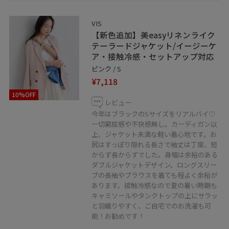
VIS
【新色追加】美easyリネンライク
テーラードジャケット/イージーケ
ア・接触冷感・セットアップ対応
ピンク / S
¥7,118
10%OFF
レビュー
今年はブラックのSサイズをリアルバイ♡
一切窮屈感や不快感無し。カーディガン以
上、ジャケット未満な軽い着心地です。お
尻はすっぽり隠れる長さで袖丈は丁度、短
からず長からずでした。身幅は余裕のある
ダブルジャケットデザイン。ロングスリー
ブの長袖やブラウスを着ても程よく余裕が
あります。接触冷感なので夏の暑い時期も
キャミソールやタンクトップの上にサラッ
と羽織りやすく、ご自宅でのお洗濯も可
能！お勧めです！