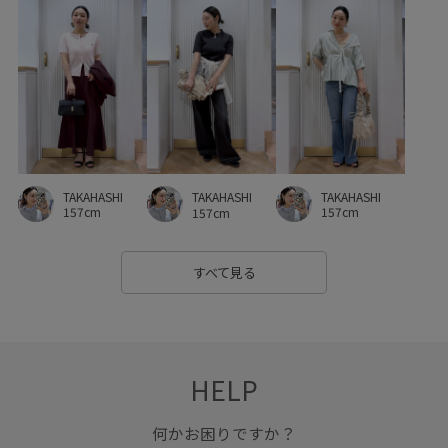
ソフトタッチ
タック
ダウン
チェーン
チャンキーヒール
ツイード素材
テーパード
デイリーで活躍
デコルテがきれい
デニムに合わせる
ニュアンスがある
バランスが良い
パンツ
ビスチェ
フィット感
フェミニン
フォーマル
TAKAHASHI
TAKAHASHI
TAKAHASHI
フォーマルシーン
ブラウス
ベルト
ベーシック
157cm
157cm
157cm
ボックスシルエット
ボートネック
ポインテッドトゥ
すべて見る
ポケット付き
ポリエステル
マニッシュ
マルチに活躍
マーメイドスカート
ラインが美しい
リネン
リブ
レザー調
レース
ローファー
HELP
ワイドパンツ
ワイドボトム
ワンピース
上品
何かお困りですか？