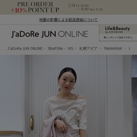
地震の影響による配送遅延について
新しいキレイと出合うために。
J'aDoRe JUN ONLINE（ジャドール ジュ
ン オンライン）
J'aDoRe JUN ONLINE
SNaP/Me
VIS
札幌アピア
TAKAHASHI
ドレ