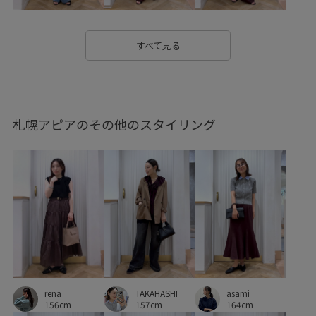
Vネック
Wpickup_items
Wshoes_pickup
Wtops_pickup
あたたかい
お手入れしやすい
すべて見る
お気に入りアイテム_pickup
きちんと感
きれいめ
さらりとした
とにかく軽い
札幌アピアのその他のスタイリング
みんながチェックしているアイテム_pickup
イージーケア
エレガント
オケージョン
オフィス
オフィスカジュアル
カジュアル
カットソー
カットソー素材
クッション
シャツ
シワになりにくい
シンプル
シンプルなトップス
ジャケット
スタイルアップ
スッキリ
ストッキング
rena
TAKAHASHI
asami
スラックス
セットアップ
セットアップ対象商品
156cm
157cm
164cm