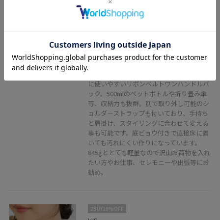
リボンベルトワンハンドルバッグ/
軽量・2WAY
ブラック / F
¥6,919
レビュー
シンプルながらも高級感があり、デイリー
に使いやすいリボンベルトワンハンドルバ
ック。500mlのペットボトルや折り畳み傘
等、収納力も抜群。別で取り外し可能のシ
ョルダーストラップも付いており、手持ち
と肩掛け、スタイリングに合わせて変える
事も可能です。底ビョウ付きで直接床に置
いても汚れにくい作りになっています。
645gととても軽量なので沢山お荷物を入れ
たい方やお仕事、セレモニーや出張等にお
勧め。
2BUY10%OFF