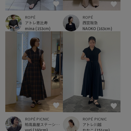
ROPÉ
ROPÉ
西宮阪急
アトレ恵比寿
NAOKO
(163cm)
mina
(153cm)
ROPÉ PICNIC
ROPÉ PICNIC
柏高島屋ステーションモール
アトレ川越
yuri
(160cm)
ななこ
(151cm)