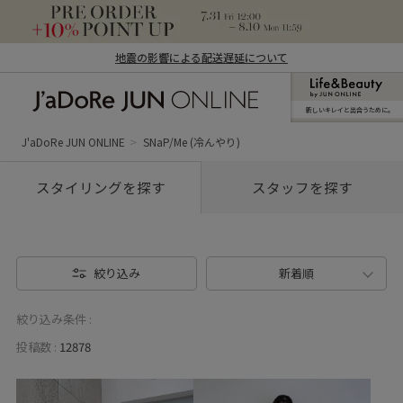
地震の影響による配送遅延について
新しいキレイと出合うために。
J'aDoRe JUN ONLINE（ジャドール ジュ
ン オンライン）
J'aDoRe JUN ONLINE
SNaP/Me (冷んやり)
スタイリングを探す
スタッフを探す
絞り込み
新着順
絞り込み条件 :
投稿数 :
12878