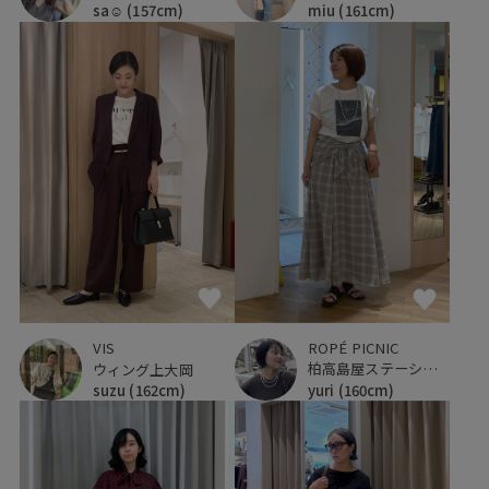
sa☺︎
(157cm)
miu
(161cm)
ROPÉ PICNIC
VIS
柏高島屋ステーションモール
ウィング上大岡
yuri
(160cm)
suzu
(162cm)