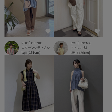
ROPÉ PICNIC
ROPÉ PICNIC
コクーンシティさいたま新都心
アトレ川越
taji
(151cm)
UMI
(156cm)