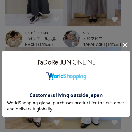
VIS
ROPÉ PICNIC
札幌アピア
イオンモール広島府中
TAKAHASHI
(157cm)
NACHI
(155cm)