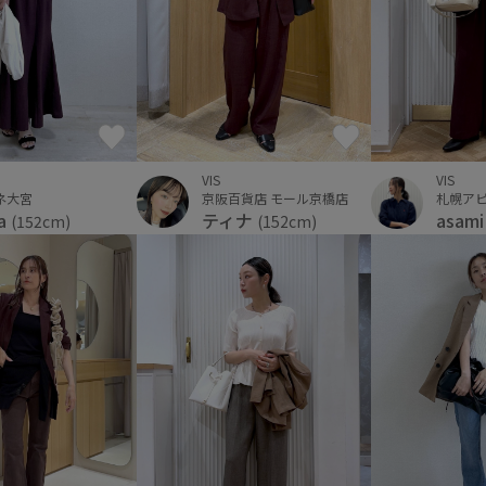
VIS
VIS
京阪百貨店 モール京橋店
ネ大宮
札幌ア
ティナ
a
asam
(152cm)
(152cm)