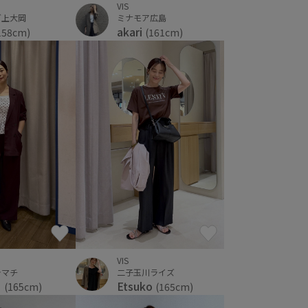
VIS
ミナモア広島
グ上大岡
akari
(161cm)
158cm)
VIS
ラマチ
二子玉川ライズ
き
Etsuko
(165cm)
(165cm)