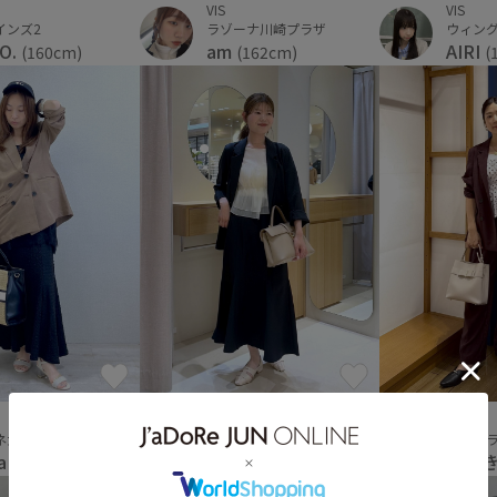
VIS
VIS
ラゾーナ川崎プラザ
インズ2
ウィン
am
O.
AIRI
(162cm)
(160cm)
(
VIS
VIS
東京ソ
ネ大宮
銀座インズ2
ゆう
a
こと
(152cm)
(167cm)