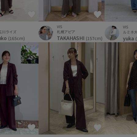
VIS
VIS
玉川ライズ
札幌アピア
ルミネ
uko
TAKAHASHI
yuka
(165cm)
(157cm)