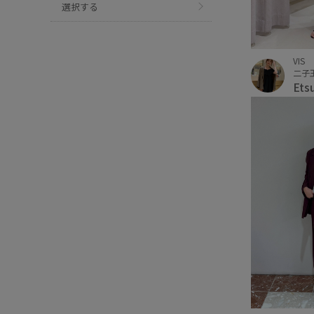
選択する
VIS
二子
Ets