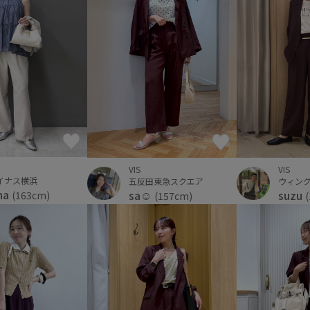
VIS
VIS
イナス横浜
五反田東急スクエア
ウィン
na
sa☺︎
suzu
(163cm)
(157cm)