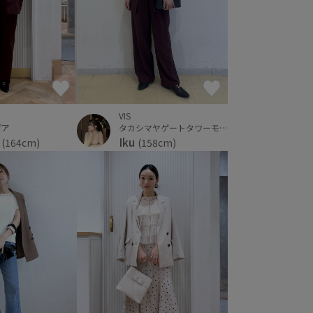
VIS
ピア
タカシマヤゲートタワーモール
i
Iku
(164cm)
(158cm)