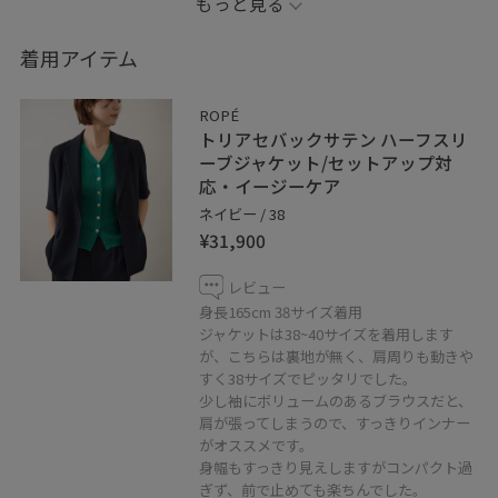
もっと見る
したら腰位置高め&すっきりシルエットなのでスタイルア
ップ効果があります。
着用アイテム
ぜひチェックしてくださいね♡
ROPÉ
※シューズ、アクセサリーはスタッフ私物です。
トリアセバックサテン ハーフスリ
ーブジャケット/セットアップ対
応・イージーケア
※店頭及び屋外での撮影画像は、光の当たり具合で色味
ネイビー / 38
が異なって見える場合がございます。
¥31,900
商品の色味はスタジオ撮影の画像をご参照ください。
レビュー
身長165cm 38サイズ着用
ジャケットは38~40サイズを着用します
お気に入りのスタッフやショップのフォロー、右下の
が、こちらは裏地が無く、肩周りも動きや
「♡」を押して頂くと保存が出来ます！
すく38サイズでピッタリでした。
《お気に入り》からすぐにスタイリングをチェックして
少し袖にボリュームのあるブラウスだと、
頂けるので、ぜひご活用くださいませ！
肩が張ってしまうので、すっきりインナー
がオススメです。
身幅もすっきり見えしますがコンパクト過
my Instagram ▷▶▷ @naaabe_rope
ぎず、前で止めても楽ちんでした。