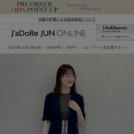
地震の影響による配送遅延について
新しいキレイと出合うために。
J'aDoRe JUN ONLINE（ジャドール ジュ
ン オンライン）
J'aDoRe JUN ONLINE
SNaP/Me
ROPÉ
ジェイアール名古屋タカシマヤ