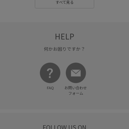
便利なデザイン
冷んやり
別注アイテム
動きやすい
すべて見る
合わせやすい
大容量
女性らしさ
定番
布帛
幅広
快適
快適な着心地
接触冷感
撥水加工
HELP
撥水性
撥水素材
旅行
普段使い
活躍する一着
清涼感
滑らかな手触り
美シルエット
肌触りが良い
何かお困りですか？
脚長効果
自宅で洗える
薄手
透け感
通勤バッグ
通気性
速乾性
高級感
FAQ
お問い合わせ
フォーム
FOLLOW US ON