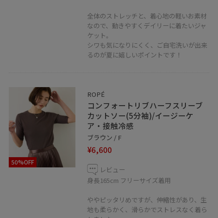
全体のストレッチと、着心地の軽いお素材
shop Instagram ▷▶▷ @rope_jrnagoyatakashimaya
なので、動きやすくデイリーに着たいジャ
ケット。
LINE接客承ってます！
シワも気になりにくく、ご自宅洗いが出来
るのが夏に嬉しいポイントです！
聞きたいことはあるけど電話するお時間がない方や
この時期なかなか外に出られない方など。お取り置きや
お取り寄せもお伺い出来ます！
また、お店の商品をリモートで購入できる【リモショ
ROPÉ
コンフォートリブハーフスリーブ
ピ】も承っております！
カットソー(5分袖)/イージーケ
是非、お気軽にメッセージ送ってください。
ア・接触冷感
LINEでジェイアール名古屋タカシマヤスタッフに相談は
ブラウン / F
【友だち追加】をタップをして下さい
¥6,600
50%OFF
レビュー
身長165cm フリーサイズ着用
ややピッタリめですが、伸縮性があり、生
LINEでロペスタッフに相談は【友だち追加】をタップを
地も柔らかく、滑らかでストレスなく着ら