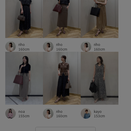
オフィス
オフィスカジュアル
オンにもオフにも
カジュアル
カットソー
コットン
コーディネートを格上げ
サテン
シワになりにくい
シンプルカットソー
ジャケット
ジョーゼット
ジレ
riho
riho
riho
スエード
スッキリ
ストレスフリー
ストレッチ性
160cm
160cm
160cm
スリット
セットアップ
タイト
タイトスカート
デイリー使い
ドライ
ナイロン
ニット
ニットカットソー
ハイウエスト
バックスリット
パンツ
ブラウス
ベルト
ベーシック
ポケット付き
マルチに活躍
リネット対象
リブ
noa
riho
kayo
155cm
160cm
153cm
ワイドパンツ
上品
五分袖
伸縮性