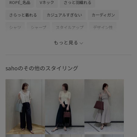
ROPÉ_名品
Vネック
さっと羽織れる
さらっと着れる
カジュアルすぎない
カーディガン
シャツ
シャープ
スタイルアップ
デザイン性
バランスが取りやすい
バランスが良い
もっと見る
パンツにもスカートにも
ボリューム感
リネン
リネン素材
ワンピース
低身長向け
冷房対策
sahoのその他のスタイリング
夏に大活躍
小顔効果
落ち感
通勤
通勤服
通勤コーデ
初夏コーデ
夏コーデ
お仕事コーデ
スカートスタイル
シンプルコーデ
きれいめコーデ
ROPÉ
ナチュラル
ブルべ夏
混合
高身長
トップス
Tシャツ/カットソー
ジャケット/アウター