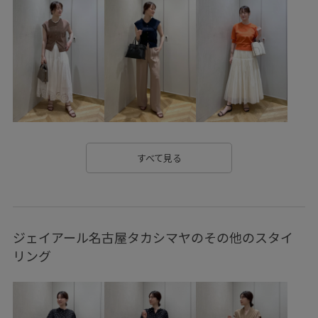
テーラードジャケット
スカート
バッグ
トートバッグ
GGC26080
GGM26190
GGV25230
GGX86450
25SS_ROPÉ
26SS_ROPÉ
2WAYで使える
BOAT_BAG
E'POR_A4
E'POR_PC
EPOR_INSTAGRAM
EPOR_INSTAGRAM2
Exclusive_GW
popup0206
PRE AUTUMN 2025
RainGoods
すべて見る
ROPÉ LIGHT OUTER
ROPÉ_30℃超えおすすめアイテム
ROPÉ_RECOMMEND BOTTOMS
ROPÉ_オフィスカジュアル
ジェイアール名古屋タカシマヤのその他のスタイ
ROPÉ_美人スカート
Spring KNIT
Spring TOPS
リング
Sサイズフェア対象
【E'POR】
きちんと感
きれいめ
きれいめカジュアル
とろみ
ゆったり
エレガント