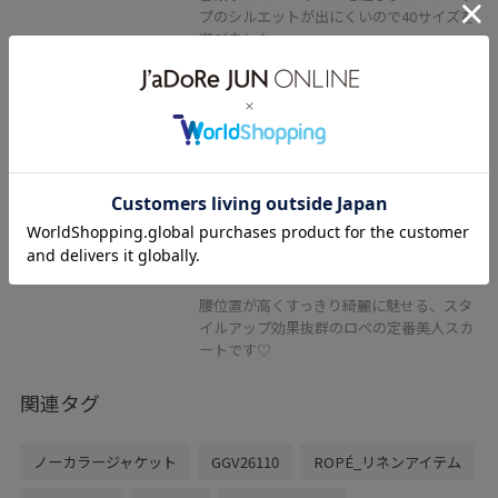
プのシルエットが出にくいので40サイズを
選びました。
キックバックがしっかりのストレッチタイ
トスカートです。
バッグウエストもゴム仕様で動きやすいデ
ザイン。
シワになりにくいので、デイリーに穿いて
頂けます！
ベージュですが透け感が気にならず、安心
して着用できます◎
腰位置が高くすっきり綺麗に魅せる、スタ
イルアップ効果抜群のロペの定番美人スカ
ートです♡
関連タグ
ノーカラージャケット
GGV26110
ROPÉ_リネンアイテム