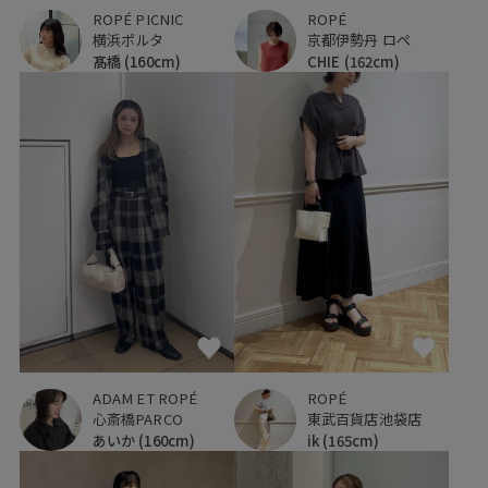
ROPÉ PICNIC
ROPÉ
横浜ポルタ
京都伊勢丹 ロペ
髙橋
(160cm)
CHIE
(162cm)
ADAM ET ROPÉ
ROPÉ
心斎橋PARCO
東武百貨店池袋店
あいか
(160cm)
ik
(165cm)