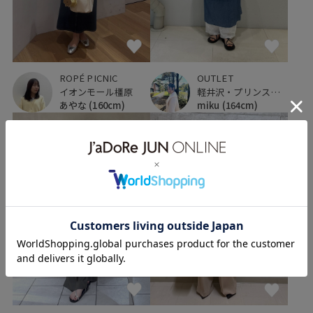
ROPÉ PICNIC
OUTLET
イオンモール橿原
軽井沢・プリンスショッピングプラザ
あやな
(160cm)
miku
(164cm)