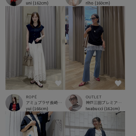
riho
(160cm)
uni
(162cm)
ROPÉ
OUTLET
アミュプラザ長崎新館
神戸三田プレミアム・アウトレット
yui
(166cm)
Iwabucci
(162cm)