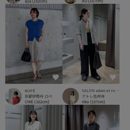
AO
(167cm)
aya
(162cm)
SALON adam et ropé
ROPÉ
アトレ吉祥寺
京都伊勢丹 ロペ
riko
(157cm)
CHIE
(162cm)