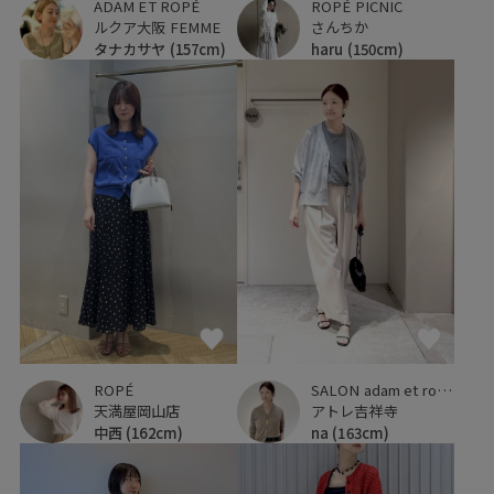
ROPÉ PICNIC
ADAM ET ROPÉ
さんちか
ルクア大阪 FEMME
haru
(150cm)
タナカサヤ
(157cm)
ROPÉ
SALON adam et ropé
天満屋岡山店
アトレ吉祥寺
中西
(162cm)
na
(163cm)