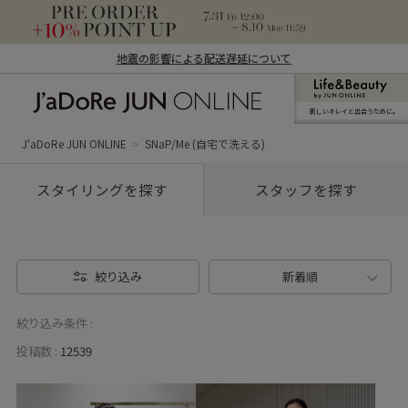
地震の影響による配送遅延について
新しいキレイと出合うために。
J'aDoRe JUN ONLINE（ジャドール ジュ
ン オンライン）
J'aDoRe JUN ONLINE
SNaP/Me (自宅で洗える)
スタイリングを探す
スタッフを探す
絞り込み
新着順
絞り込み条件 :
投稿数 :
12539