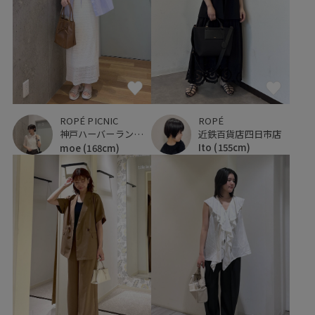
ROPÉ
ROPÉ PICNIC
近鉄百貨店四日市店
神戸ハーバーランドumie
Ito
(155cm)
moe
(168cm)