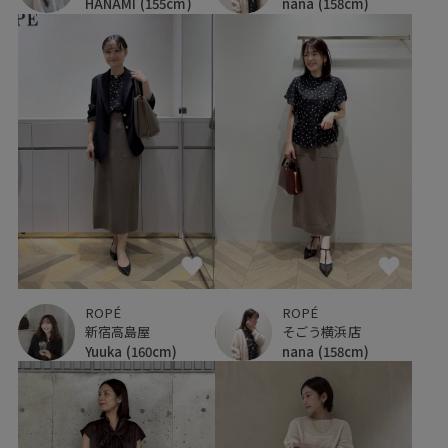
HANAMI
(155cm)
nana
(158cm)
ROPÉ
ROPÉ
新宿高島屋
そごう横浜店
Yuuka
(160cm)
nana
(158cm)