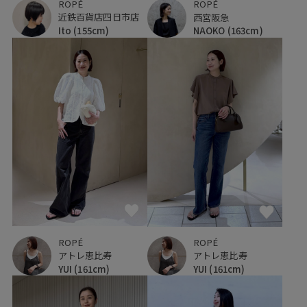
ROPÉ
ROPÉ
近鉄百貨店四日市店
西宮阪急
Ito
(155cm)
NAOKO
(163cm)
ROPÉ
ROPÉ
アトレ恵比寿
アトレ恵比寿
YUI
(161cm)
YUI
(161cm)