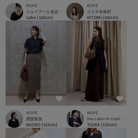
ROPÉ
ROPÉ
ルミネ有楽町
ジェイアール名古屋タカシマヤ
HITOMI
(160cm)
saho
(165cm)
ROPÉ
ROPÉ
moi salon et ropé 京都高島屋
西宮阪急
TSUKA
(155cm)
NAOKO
(163cm)