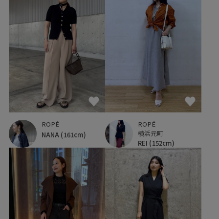
ROPÉ
ROPÉ
横浜元町
NANA
(161cm)
REI
(152cm)