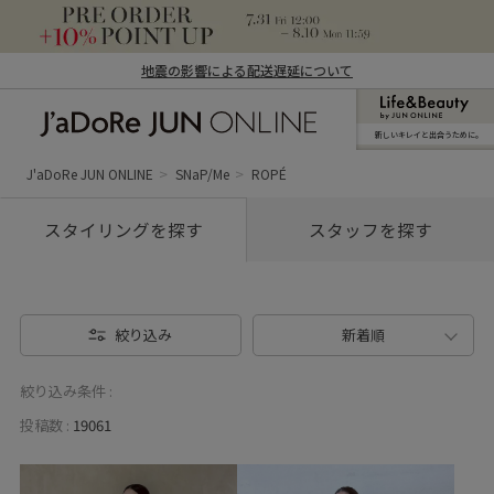
地震の影響による配送遅延について
新しいキレイと出合うために。
J'aDoRe JUN ONLINE（ジャドール ジュ
ン オンライン）
J'aDoRe JUN ONLINE
SNaP/Me
ROPÉ
スタイリングを探す
スタッフを探す
絞り込み
新着順
絞り込み条件 :
投稿数 :
19061