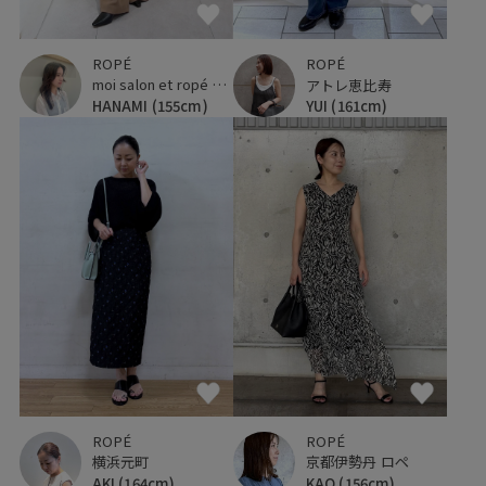
ROPÉ
ROPÉ
moi salon et ropé 大阪高島屋
アトレ恵比寿
HANAMI
(155cm)
YUI
(161cm)
ROPÉ
ROPÉ
横浜元町
京都伊勢丹 ロペ
AKI
(164cm)
KAO
(156cm)