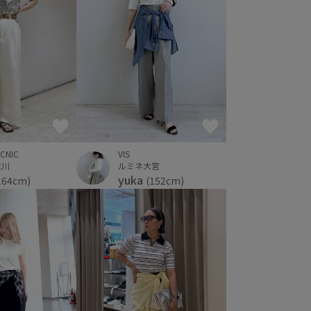
VIS
ICNIC
ルミネ大宮
立川
yuka
(152cm)
164cm)