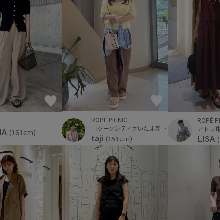
ROPÉ PICNIC
ROPÉ P
É
コクーンシティさいたま新都心
アトレ
NA
(161cm)
taji
LISA
(151cm)