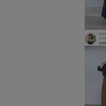
ROPÉ
らら
wa