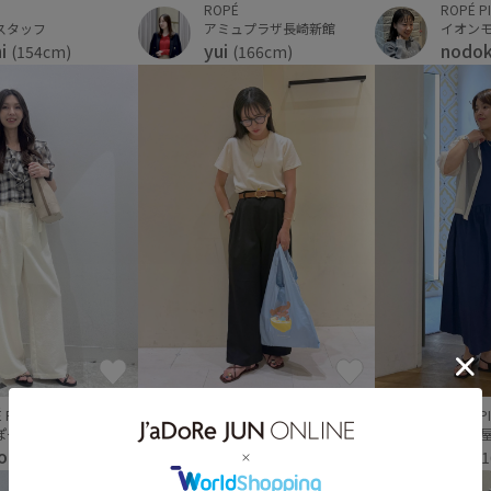
ROPÉ P
ROPÉ
スタッフ
イオン
アミュプラザ長崎新館
hi
nodo
yui
(154cm)
(166cm)
ROPÉ PICNIC
 PICNIC
ROPÉ P
イオンモール広島府中
ぽーと海老名
柏高島
NACHI
ho
yuri
(155cm)
(157cm)
(