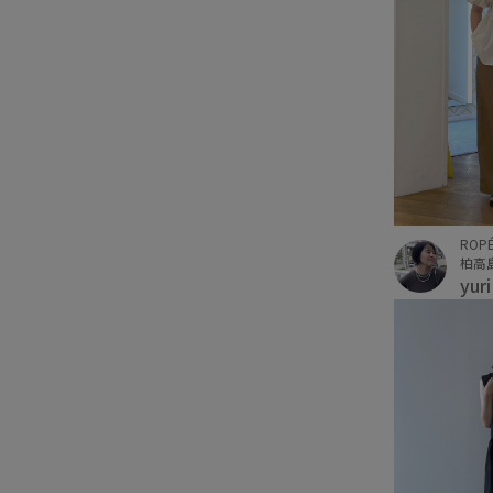
ROPÉ
柏高
yur