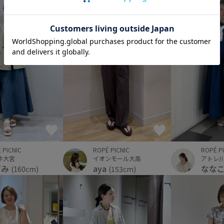
ROPÉ P
 PICNIC
ROPÉ PICNIC
アトレ
ネ大宮
イオンモール大高
なな
ずみ
aya
(160cm)
(153cm)