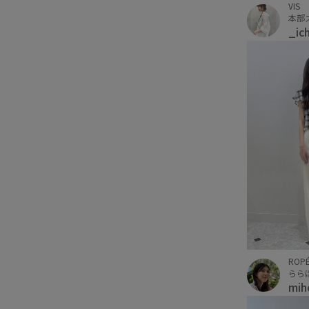
VIS
本部
_ic
ROPÉ
らら
mi