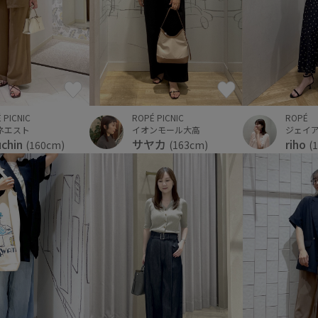
ROPÉ PICNIC
ROPÉ
 PICNIC
イオンモール大高
ネエスト
サヤカ
riho
uchin
(163cm)
(
(160cm)