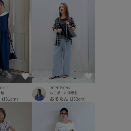
ICNIC
ROPÉ PICNIC
川越
ららぽーと海老名
こ
おるたん
(151cm)
(162cm)