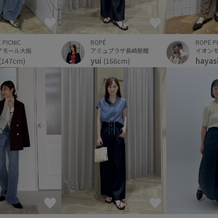
 PICNIC
ROPÉ
ROPÉ P
アモール大阪
アミュプラザ長崎新館
イオン
yui
hayas
(147cm)
(166cm)