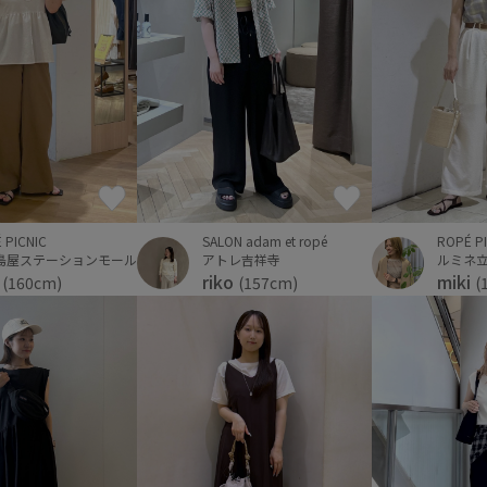
SALON adam et ropé
 PICNIC
ROPÉ P
アトレ吉祥寺
島屋ステーションモール
ルミネ
riko
i
miki
(157cm)
(160cm)
(