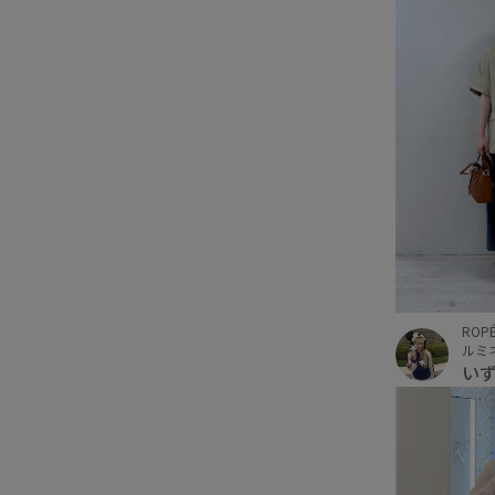
ROPÉ
ルミ
い