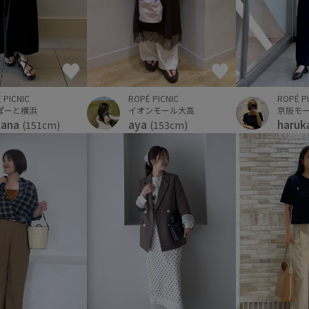
ROPÉ PICNIC
ROPÉ P
 PICNIC
イオンモール大高
京阪モ
ぽーと横浜
aya
haruk
kana
(153cm)
(151cm)