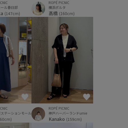
ICNIC
ROPÉ PICNIC
モール春日部
横浜ポルタ
ka
髙橋
(147cm)
(160cm)
ROPÉ PICNIC
ICNIC
神戸ハーバーランドumie
屋ステーションモール
Kanako
(159cm)
160cm)