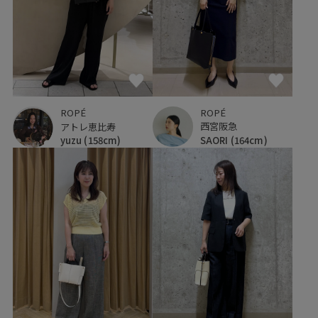
ROPÉ
ROPÉ
西宮阪急
アトレ恵比寿
SAORI
(164cm)
yuzu
(158cm)