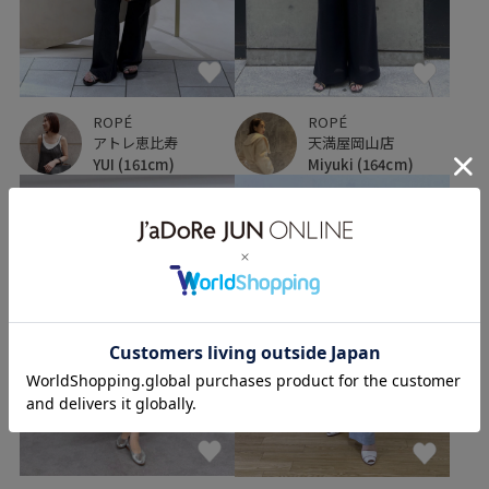
ROPÉ
ROPÉ
天満屋岡山店
アトレ恵比寿
Miyuki
(164cm)
YUI
(161cm)