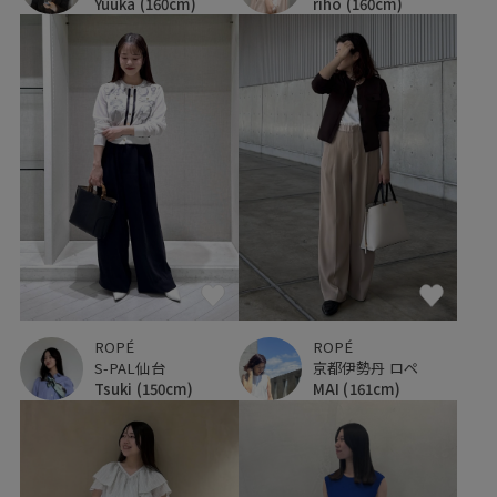
Yuuka
(160cm)
riho
(160cm)
ROPÉ
ROPÉ
S-PAL仙台
京都伊勢丹 ロペ
Tsuki
(150cm)
MAI
(161cm)