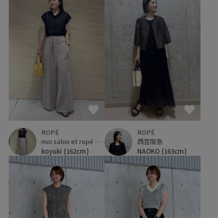
ROPÉ
ROPÉ
moi salon et ropé 大阪高島屋
西宮阪急
koyuki
(162cm)
NAOKO
(163cm)