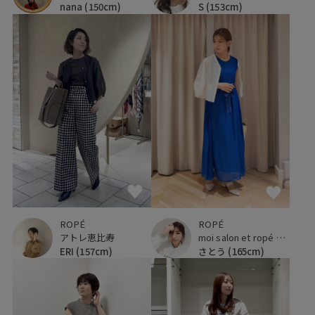
nana
(150cm)
S
(153cm)
ROPÉ
ROPÉ
アトレ恵比寿
moi salon et ropé 玉川髙島屋
ERI
(157cm)
さとう
(165cm)