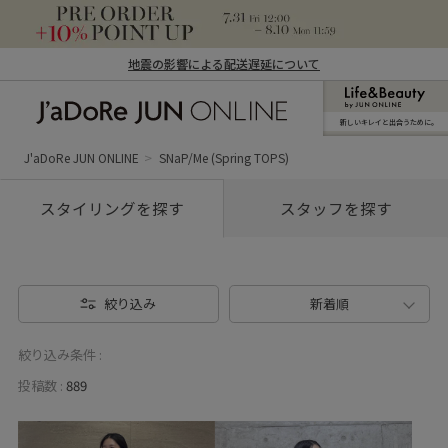
地震の影響による配送遅延について
新しいキレイと出合うために。
J'aDoRe JUN ONLINE（ジャドール ジュ
ン オンライン）
J'aDoRe JUN ONLINE
SNaP/Me (Spring TOPS)
スタイリングを探す
スタッフを探す
絞り込み
新着順
絞り込み条件 :
投稿数 :
889