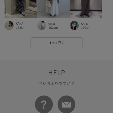
マニッシュ
マルチに活躍
マーメイドスカート
ラインストーン
リネン
リラックス感
ロゴプリント
KANA
yuka
SATO
ワイドパンツ
ワイドボトム
伸縮性
低反発
162cm
152cm
160cm
体型カバー
光沢感
冷んやり
動きやすい
すべて見る
合わせやすい
夏の機能素材アイテム
大人可愛い
天竺
接触冷感
歩きやすい
毎シーズン
洗濯OK
洗濯機で洗える
痛くなりにくい
着心地が良い
HELP
程よいゆとり
美easy
美easy_linen_ALL
何かお困りですか？
美easyリネンライク
美シルエット
華やか
薄手
軽い着心地
透け感