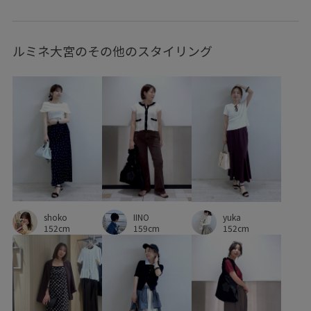
インソール
イージーケア
オフィス
オーバーサイズ
ルミネ大宮のその他のスタイリング
カゴバッグ
カジュアル
キャミワンピース
クッション
クッション性
コットン
コットン100%
コーディネートしやすい
コーディネートのアクセント
サテン
ショート丈
シワになりにくい
シンプルコーデ
ジャケット
ストラップ
セットアップ
セットアップ対象商品
ソフトタッチ
shoko
IINO
デイリーで活躍
トレンド
ドット柄
ドレープ感
yuka
152cm
159cm
152cm
ニュアンスがある
パンツ
ビスチェ
フィット感
フェミニン
ブラウス
ベーシック
ベーシックカラー
ペプラム
ボックスシルエット
ポリエステル