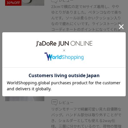
レビュー
30%OFF
23cmで横広の足でMサイズ着用し、やや
ゆとりがありました。ペタンコなので楽ち
んです。ソールは柔らかいクッション入り
なので疲れにくいです。ラインストーンが
コーディネートのポイントになってくれま
す。
VIS
雑材&合皮アソート3層フロントリ
ボンバッグ・ショルダーバッグ・
カゴバッグ
ブラック系 / F
¥6,919
レビュー
リボンモチーフで綺麗可愛い見た目優勝な
バッグ。ハンドル部分は取り外すことがで
き、ショルダーとしても使える2way仕
様。三層に分かれているので、荷物の整理