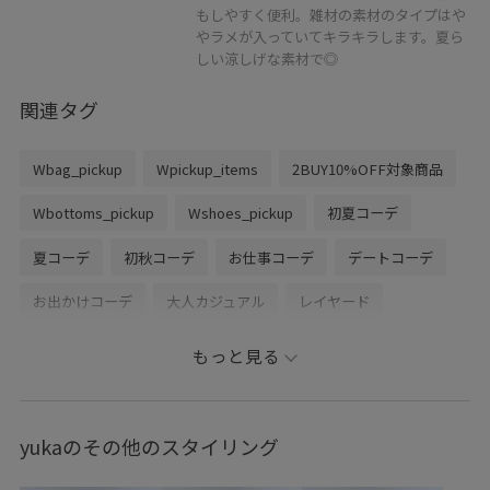
もしやすく便利。雑材の素材のタイプはや
やラメが入っていてキラキラします。夏ら
しい涼しげな素材で◎
関連タグ
Wbag_pickup
Wpickup_items
2BUY10%OFF対象商品
Wbottoms_pickup
Wshoes_pickup
初夏コーデ
夏コーデ
初秋コーデ
お仕事コーデ
デートコーデ
お出かけコーデ
大人カジュアル
レイヤード
スカートスタイル
カジュアルコーデ
ヘルシーコーデ
もっと見る
フェミニンコーデ
VIS
ナチュラル
イエベ春
ノーマル
低身長
トップス
Tシャツ/カットソー
yukaのその他のスタイリング
ジャケット/アウター
テーラードジャケット
スカート