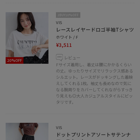
ィネート更新中ですので、気軽にフォローしていただけ
たら嬉しいです。
2BUY10%OFF
VIS
LINEで在庫のお問い合わせや商品、コーディネートのご
レースレイヤードロゴ半袖Tシャツ
相談など是非お気軽にお問い合わせくださいませ。
ホワイト / F
LINEでルミネ大宮VISスタッフにご相談は【友だち追加】
¥3,511
をタップ！！
レビュー
20%OFF
Fサイズ着用し、着丈は腰にかかるくらい
の丈。ゆったりサイズでリラックス感ある
シルエット。レースがドッキングした着映
えしてくれる1枚。袖丈も長めなので気に
なる腕周りをカバーしてくれながらすっき
り見えも◎大人カジュアルスタイルにピッ
タリです。
VIS
ドットプリントアソートサテンナ