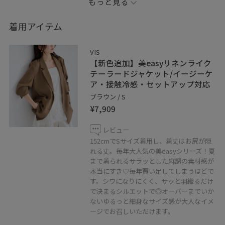
もっと見る
軽めのジャケットは冷房対策や日差し避けにも使えて、
今の時期から長く活躍。
着用アイテム
甘めのドット柄も、落ち着いたカラー合わせなら取り入
れやすく、普段使いにもおすすめです
VIS
【新色追加】美easyリネンライク
✳︎記載のないものは私物です✳︎
テーラードジャケット/イージーケ
ア・接触冷感・セットアップ対応
ブラウン / S
✳︎撮影画像は光の当たり具合で色味が異なって見える場合
¥7,909
がある為、商品の色味は公式の画像をご参照下さい✳︎
レビュー
ご覧いただきありがとうございます
152cmでSサイズ着用し、着丈はお尻が隠
れる丈。毎年大人気の美easyシリーズ！夏
まで着られるサラッとした麻調の素材感が
本当にすき♡毎年買い足してしまうほどで
こちらのスタイリング気に入っていただけたら♡マーク
す。シワになりにくく、サッと羽織るだけ
でお気に入り登録お願いいたします
で決まるシルエットで◎オーバーまでいか
ないゆるっと細身なサイズ感が大人なイメ
ージでお召しいただけます。
子供がいてもおしゃれを楽しみたい！シンプルなコーデ