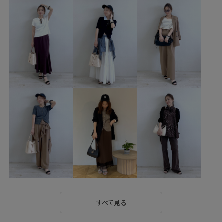
バッグ
ショルダーバッグ
シューズ
サンダル
BVA16030
BVC16100
BVM16510
BVV36100
BVX46040
26officecasual
26_summervaluestyle
hellokitty_vis
Ssize_akisuda
Tシャツ
vis_26ss_summergoods
vis_26ss_summertops
vis_julytops
vis_okazakisae_june
vis_okazakisae_may
vis_shikanoma
VIS_smallsize
Wtops_pickup
おしりが隠れる
お手入れしやすい
お気に入りアイテム_pickup
きちんと感
きれいめ
さらりとした
ふかふか
すべて見る
みんながチェックしているアイテム_pickup
ゆったり