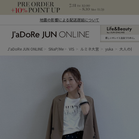
地震の影響による配送遅延について
新しいキレイと出合うために。
J'aDoRe JUN ONLINE（ジャドール ジュ
ン オンライン）
J'aDoRe JUN ONLINE
SNaP/Me
VIS
ルミネ大宮
yuka
大人の抜け