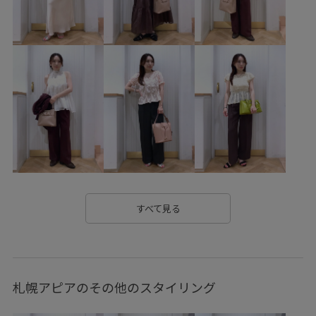
VIS_outdoor
VIS_outdoor2
vis_pickup_july_bag
Wbag_pickup
Wpickup_items
お気に入り急上昇_pickup
きれいに見える
さらりとした
やや長め
イラスト
オーバーサイズ
カジュアル
カジュアルすぎない
カットソー
カラーデニム
クッション
コラボ
コーディネートしやすい
コーディネートのアクセント
サテン
シンプル
シンプルコーデ
スラックス
すべて見る
セットアップ
チェーン
デニムとの相性抜群
デニムに合わせる
デニムスタイル
ドロストデザイン
札幌アピアのその他のスタイリング
ナイロン
ニット
ネイル
フェミニン
フラットシューズ
フロントボタン
ブラウス