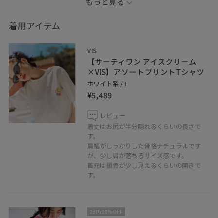
もっと見る
記載の無い物はスタッフ私物です。
着用アイテム
【information】
VIS
Instagram→rena4.vis
【サーティワン アイスクリーム
×VIS】アソートプリントTシャツ
お気に入りの投稿やスタッフをハートボタンからお気に
ホワイト系 / F
¥5,489
入りに追加していただくと、【お気に入り】タブから、
投稿をご覧いただきやすくなりますのでぜひお試しくだ
レビュー
さいませ♡
着丈はお尻が半分隠れるくらいの長さで
す。
肩幅がしっかりした骨格ナチュラルです
また、LINEで在庫のお問い合わせや商品、コーディネー
が、少し肩が落ちるサイズ感です。
トのご相談などもお気軽にお問い合わせくださいませ。
首元は鎖骨が少し見えるくらいの開きで
LINEで札幌アピアVISスタッフにご相談は【友だち追加】
す。
をタップ！！
2BUY10%OFF