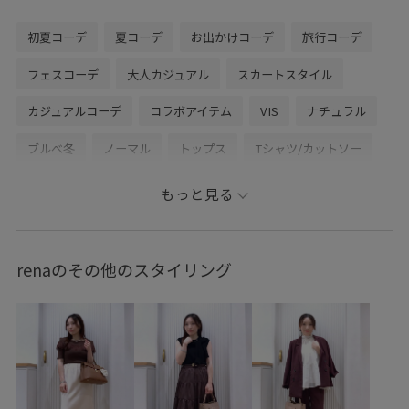
初夏コーデ
夏コーデ
お出かけコーデ
旅行コーデ
フェスコーデ
大人カジュアル
スカートスタイル
カジュアルコーデ
コラボアイテム
VIS
ナチュラル
ブルべ冬
ノーマル
トップス
Tシャツ/カットソー
カーディガン
スカート
バッグ
ショルダーバッグ
もっと見る
シューズ
パンプス
アクセサリー
ネックレス
BVA16010
BVC36160
BVK36160
BVM76200
renaのその他のスタイリング
BVX75210
BVZ16250
0318PRESS対象商品
26officecasual
26_31collaboration
Exclusive_GW
Tシャツ
VIS_2026SS_POLO2
vis_26ss_summertops
vis_br31
vis_okazakisae_june
vis_okazakisae_may