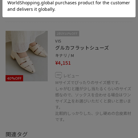
斜め掛けもできますが、少し短く感じま
す。
2BUY10%OFF
VIS
グルカフラットシューズ
キナリ / M
¥4,151
レビュー
40%OFF
Mサイズでぴったりのサイズ感です。
しゃがむと踵が少し当たるくらいのサイズ
感なので、ソックスを合わせる場合はワン
サイズ上をお選びいただくと良いと思いま
す。
比較的しっかりした、少し硬めの合皮素材
です。
関連タグ