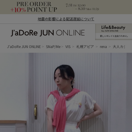
地震の影響による配送遅延について
新しいキレイと出合うために。
J'aDoRe JUN ONLINE（ジャドール ジュ
ン オンライン）
J'aDoRe JUN ONLINE
SNaP/Me
VIS
札幌アピア
rena
大人カジュ