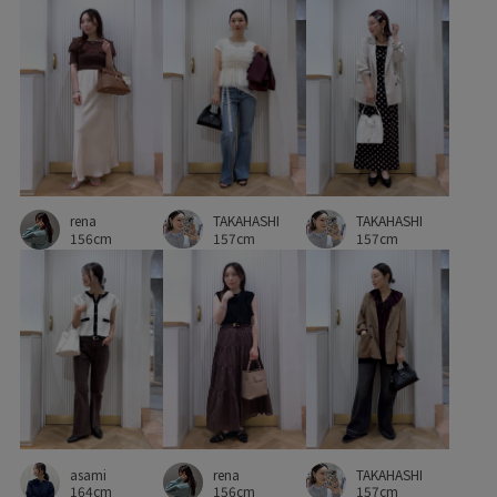
プリントTシャツ
プルオーバー
ベーシック
ボリューム感
ポスター
ポップ
ポリエステル
ポーチ
マーブル
ルーズ
ルーズなシルエット
レイヤードデザイン
ロングスカート
ワンピース
TAKAHASHI
TAKAHASHI
rena
ヴィンテージ
ヴィンテージ感
伸縮性
低反発
157cm
157cm
156cm
別注
別注アイテム
別注コラボバッグ
合わせやすい
女性らしさ
差し色
幅広
抜け感
歩きやすい
涼しげ
甲高
疲れにくい
秋にぴったり
秋冬
程よいボリューム
程よい肉感
薄手
衝撃吸収
透け感
靴下
asami
rena
TAKAHASHI
164cm
156cm
157cm