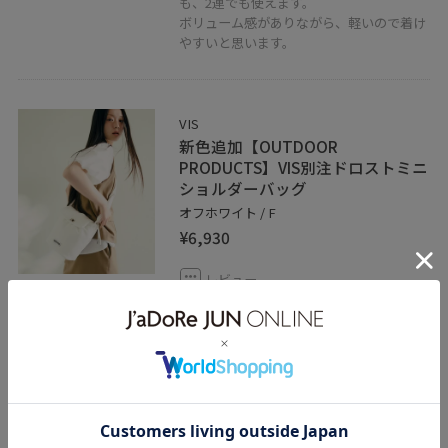
も、2連でも使えます。
ボリューム感がありながら、軽いので着け
やすいと思います。
VIS
新色追加【OUTDOOR
PRODUCTS】VIS別注ドロストミニ
ショルダーバッグ
オフホワイト / F
¥6,930
レビュー
ふっくらした質感が可愛い、柔らかな合皮
素材です。
長財布、ポーチ、スマホ等が入るくらいの
容量です。
ショルダーストラップは長さ調節ができ、
一番長い状態にすると肩掛けしてウエスト
位置辺りにバッグが来るくらいの長さで
す。