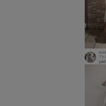
ROPÉ
アト
yai