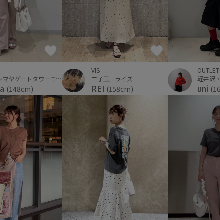
OUTLET
VIS
タカシマヤゲートタワーモール
二子玉川ライズ
uni
na
REI
(1
(148cm)
(158cm)