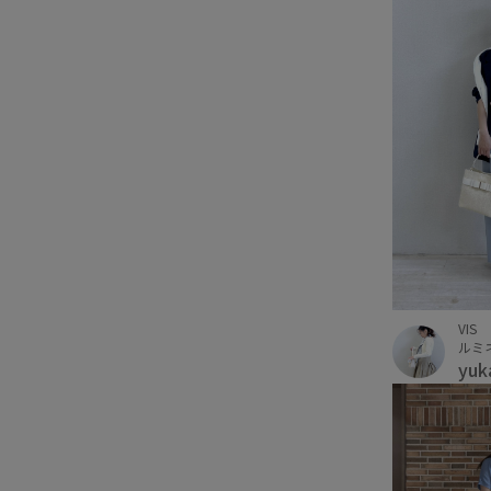
VIS
ルミ
yuk