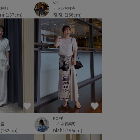
VIS
アトレ吉祥寺
大井町
なな
mi
(166cm)
(157cm)
ROPÉ
大宮
ルミネ有楽町
A
nishi
(162cm)
(155cm)