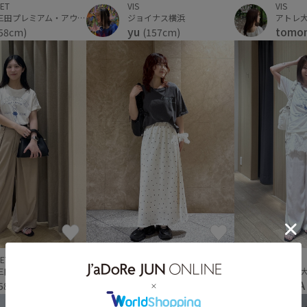
VIS
ET
VIS
アトレ
神戸三田プレミアム・アウトレット
ジョイナス横浜
tomo
yu
58cm)
(157cm)
VIS
ET
VIS
ルミネ
神戸三田プレミアム・アウトレット
ディアモール大阪
KAN
ema
58cm)
(153cm)