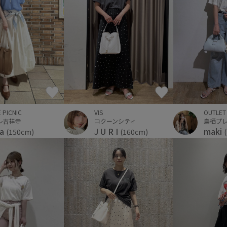
 PICNIC
VIS
OUTLET
レ吉祥寺
コクーンシティ
鳥栖プ
ta
J U R I
maki
(150cm)
(160cm)