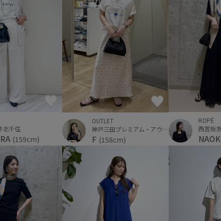
ROPÉ
OUTLET
ネ北千住
西宮阪
神戸三田プレミアム・アウトレット
URA
NAO
F
(159cm)
(158cm)