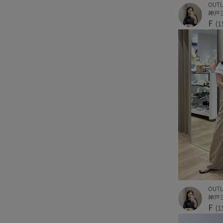
OUTL
F
(1
OUTL
F
(1