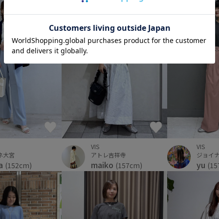
VIS
VIS
ネ大宮
ジョイ
アトレ吉祥寺
a
yu
maiko
(152cm)
(15
(157cm)