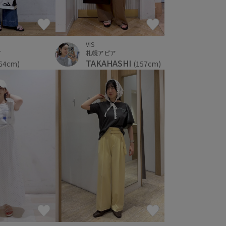
VIS
町
札幌アピア
TAKAHASHI
64cm)
(157cm)