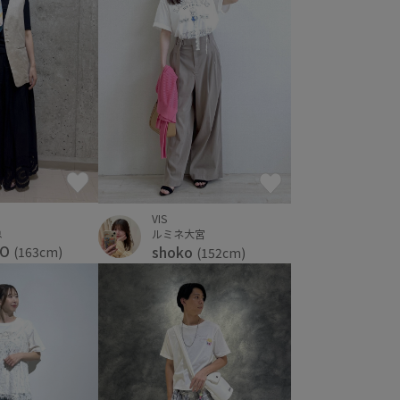
VIS
急
ルミネ大宮
KO
shoko
(163cm)
(152cm)