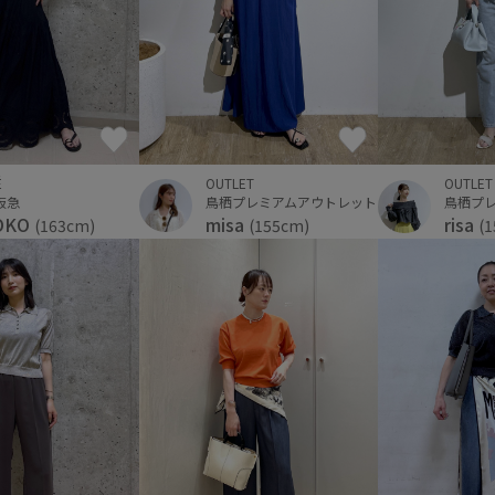
É
OUTLET
OUTLET
阪急
鳥栖プレミアムアウトレット
鳥栖プ
OKO
misa
risa
(163cm)
(155cm)
(