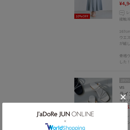
¥4,9
レ
10%OFF
接触
167
ウエ
が嬉
骨格
した
2BUY
VIS
ライ
キナリ 
¥4,6
レ
30%OFF
ライ