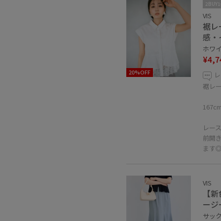
2BUY
VIS
裾レ
感・
ホワイト
¥4,7
20%OFF
レ
裾レ
167
レー
前開
ます
VIS
【新
ージ
サックス