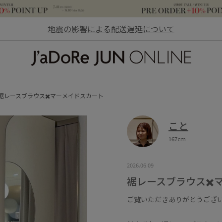
地震の影響による配送遅延について
JaDoRe JUN ONLINE
裾レースブラウス✖️マーメイドスカート
こと
167cm
2026.06.09
裾レースブラウス✖️
ご覧いただきありがとうござ