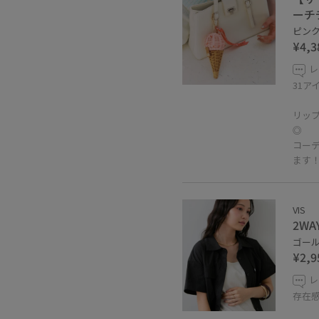
ーチ
ピンク 
¥4,3
レ
31ア
リッ
◎
コー
ます
VIS
2W
ゴールド
¥2,9
レ
存在感