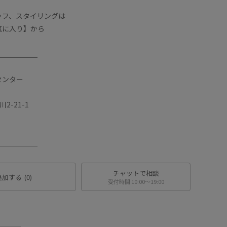
ッフ、スタイリングは
気に入り】から
＿＿＿＿＿＿
センター
2-21-1
＿＿＿＿＿＿
チャットで相談
追加する
(0)
受付時間 10:00〜19:00