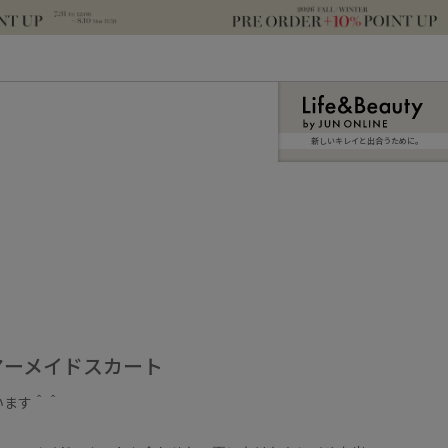
新しいキレイと出合うために。
マーメイドスカート
います＾＾