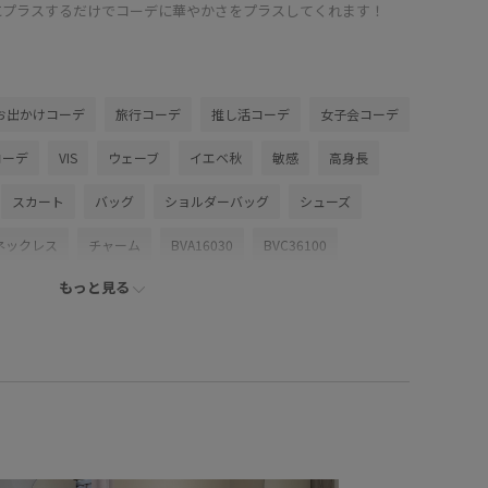
にプラスするだけでコーデに華やかさをプラスしてくれます！
お出かけコーデ
旅行コーデ
推し活コーデ
女子会コーデ
コーデ
VIS
ウェーブ
イエベ秋
敏感
高身長
スカート
バッグ
ショルダーバッグ
シューズ
ネックレス
チャーム
BVA16030
BVC36100
もっと見る
VZ16300
BVZ76200
0318PRESS対象商品
で使える
Exclusive_GW
Ssize_akisuda
Tシャツ
6SS_POLO2
vis_26ss_summergoods
vis_br31
azakisae_may
VIS_outdoor
VIS_outdoor2
july_bag
VIS_smallsize
Wbag_pickup
Wpickup_items