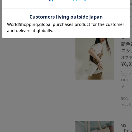
普段2
まし
1.5
VIS
新色
ニシ
オフホ
¥6,9
レ
OUT
す！
500
イル
VIS
【サ