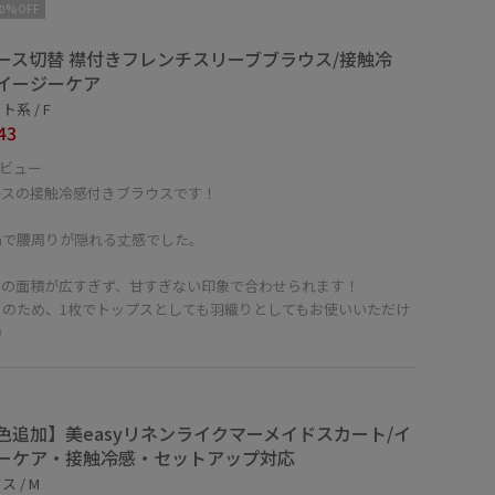
10%OFF
ース切替 襟付きフレンチスリーブブラウス/接触冷
イージーケア
系 / F
43
ビュー
ースの接触冷感付きブラウスです！
cmで腰周りが隠れる丈感でした。
スの面積が広すぎず、甘すぎない印象で合わせられます！
きのため、1枚でトップスとしても羽織りとしてもお使いいただけ
◎
色追加】美easyリネンライクマーメイドスカート/イ
ーケア・接触冷感・セットアップ対応
 / M