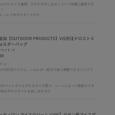
5cmでLサイズ着用、かかとが少し出るくらいで快適に着用でき
た！
cmヒールで歩きやすいです◎
追加【OUTDOOR PRODUCTS】VIS別注ドロストミ
ョルダーバッグ
ワイト / F
30
ビュー
DOOR別注アイテム、ショルダー部分で長さ調整できるバッグで
mmのペットボトルが入るサイズ感で、シーンによって肩掛けスタ
や斜めがけスタイルを楽しめます◎
ーティワン アイスクリーム×VIS】ラタン風アイスポ