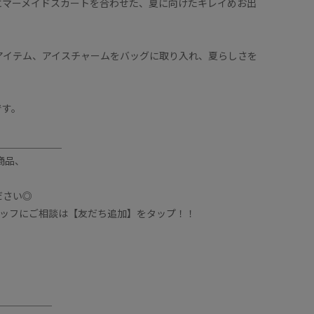
にマーメイドスカートを合わせた、夏に向けたキレイめお出
アイテム、アイスチャームをバッグに取り入れ、夏らしさを
です。
＿＿＿＿＿＿＿
商品、
ださい◎
スタッフにご相談は【友だち追加】をタップ！！
＿＿＿＿＿＿