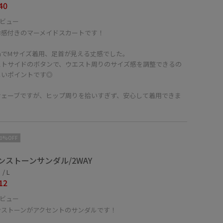
40
ビュー
冷感付きのマーメイドスカートです！
cmでMサイズ着用、足首が見える丈感でした。
ストサイドのボタンで、ウエスト周りのサイズ感を調整できるの
しいポイントです◎
ウェーブですが、ヒップ周りを拾いすぎず、安心して着用できま
！
10%OFF
ンストーンサンダル/2WAY
/ L
12
ビュー
ンストーンがアクセントのサンダルです！