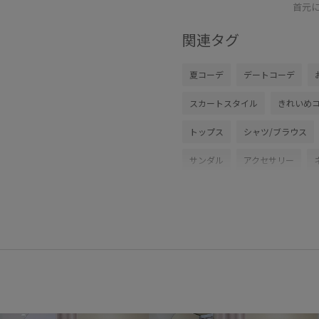
首元
関連タグ
夏コーデ
デートコーデ
スカートスタイル
きれいめ
トップス
シャツ/ブラウス
サンダル
アクセサリー
BVH16180
BVX75210
B
26_31collaboration
2WAY
VIS_2026SS_POLO
VIS_202
vis_okazakisae_june
vis_ok
vis_pickuptops
vis_pickup_