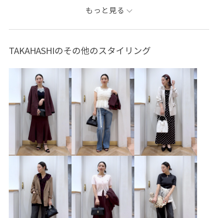
ニット/セーター
ジャケット/アウター
もっと見る
テーラードジャケット
パンツ
バッグ
ハンドバッグ
シューズ
サンダル
アクセサリー
ネックレス
TAKAHASHIのその他のスタイリング
チャーム
BVA16040
BVM16450
BVS36100
BVV36100
BVX36010
BVZ16090
BVZ76200
26officecasual
26SSceremony
26_31collaboration
2WAYで使える
ICEBEAUTY
Ssize_akisuda
Tシャツ
UVケア
VIS_2026SS_POLO
VIS_2026SS_POLO2
vis_26ssbag
vis_26ss_summergoods
vis_26ss_summertops
vis_br31
VIS_ceremony_2026
vis_junetops
vis_okazakisae_june
vis_okazakisae_may