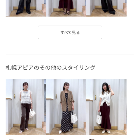
vis_pickuppants
vis_pickuptops
vis_shikanoma
VIS_smallsize
Wpickup_items
Wshoes_pickup
お手入れしやすい
お気に入りアイテム_pickup
すべて見る
きちんと感
きれいめ
さらっとした着心地
さらりとした
とにかく軽い
札幌アピアのその他のスタイリング
みんながチェックしているアイテム_pickup
イージーケア
エレガント
オフィス
オフィスカジュアル
オープンカラー
カジュアル
キャミワンピース
クッション
コラボ
コラボアイテム
コーディネートのアクセント
サイズ調整
シャツ
シワになりにくい
シンプル
ジャケット
スエード