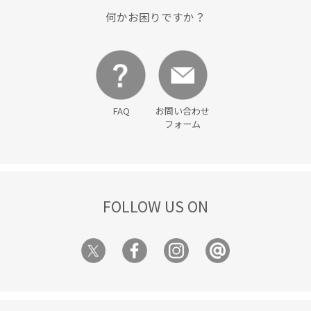
レイヤードデザイン
レザー調
ローファー
何かお困りですか？
ワイドパンツ
ワイドボトム
ワンピース
上品
伸縮性
入園式
冷んやり
別注
卒園式入学式
卒業式入学式
収納力
取り外し可能
合わせやすい
FAQ
お問い合わせ
夏らしいデザイン
大人っぽい
大人カジュアル
フォーム
安定感
小物
履きやすい
幅広
弁当箱
接触冷感
旅行
日傘
普段使いも出来る
FOLLOW US ON
歩きやすい
毎シーズン
洗濯OK
洗濯機で洗える
涼しくて着やすい
涼しげ
着心地が良い
立体感
立体的
美easy
美easy_linen_ALL
美easyリネンライク
美シルエット
薄手
軽い着心地