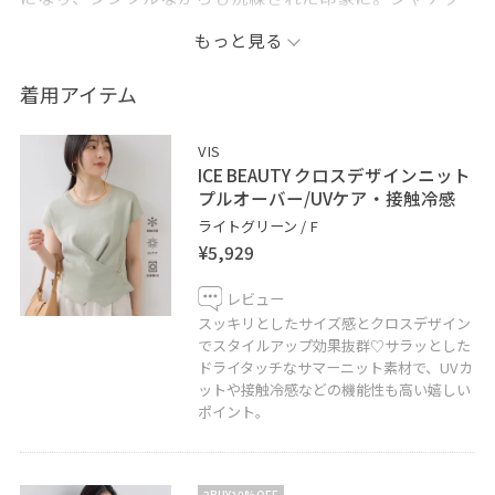
トを手に添えることで、きちんと感と抜け感を両立した
もっと見る
大人の着こなしが完成します。
着用アイテム
●Instagram→vis_takahashi
●WEAR→namie5865
VIS
ICE BEAUTY クロスデザインニット
●記載のないものにつきましては私物となります。
プルオーバー/UVケア・接触冷感
●JUNのアプリではお気に入りのスタッフ、ショップを
ライトグリーン / F
¥5,929
《フォロー》して頂くことが出来ます。
お好きなスタイリングは、ハートをタップで《お気に入
レビュー
り》からすぐにご覧いただけますのでとても便利です♡
スッキリとしたサイズ感とクロスデザイン
是非ご活用下さい！
でスタイルアップ効果抜群♡サラッとした
ドライタッチなサマーニット素材で、UVカ
●LINEで在庫のお問い合わせや商品、コーディネートの
ットや接触冷感などの機能性も高い嬉しい
ご相談など是非お気軽にお問い合わせくださいませ。
ポイント。
LINEで札幌アピアVISスタッフにご相談は【友だち追加】
をタップ！
2BUY10%OFF