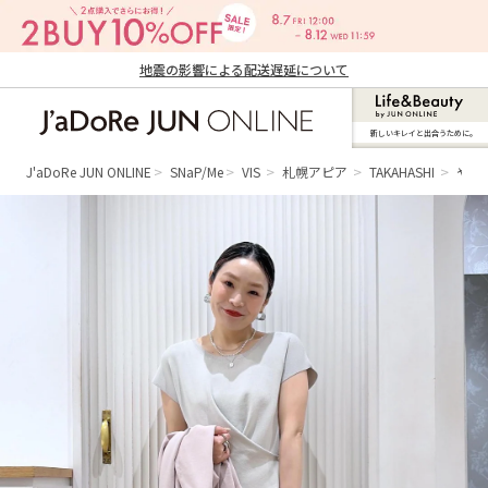
地震の影響による配送遅延について
新しいキレイと出合うために。
J'aDoRe JUN ONLINE（ジャドール ジュ
ン オンライン）
J'aDoRe JUN ONLINE
SNaP/Me
VIS
札幌アピア
TAKAHASHI
やわ