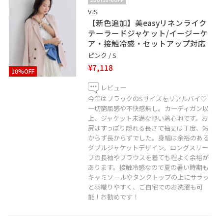
VIS
【新色追加】美easyリネンライク
テーラードジャケット/イージーケ
ア・接触冷感・セットアップ対応
ピンク / S
¥7,118
10%OFF
レビュー
今年はブラックのSサイズをリアルバイ♡
一切窮屈感や不快感無し。カーディガン以
上、ジャケット未満な軽い着心地です。お
尻はすっぽり隠れる長さで袖丈は丁度、短
からず長からずでした。身幅は余裕のある
ダブルジャケットデザイン。ロングスリー
ブの長袖やブラウスを着ても程よく余裕が
あります。接触冷感なので夏の暑い時期も
キャミソールやタンクトップの上にサラッ
と羽織りやすく、ご自宅でのお洗濯も可
能！お勧めです！