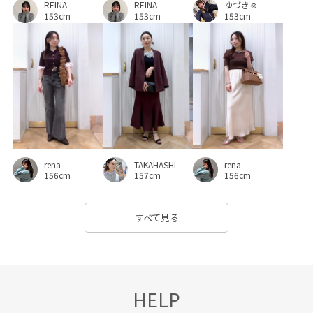
REINA
ゆづき☺︎
REINA
スカート
スタイルアップ
スッキリ
ストラップ
153cm
153cm
153cm
セットアップ
セットアップ対象商品
ソフトタッチ
タック
チェーン
チャンキーヒール
デイリーで活躍
デイリー使い
デザインがポイント
ドレープ感
ニット
ニュアンスがある
パンツにもスカートにも
パンプス
ビスチェ
ピンタック
フェミニン
TAKAHASHI
rena
rena
フォーマル
フォーマルシーン
ブラウス
157cm
156cm
156cm
プリントTシャツ
ベルト
ベーシック
ペプラム
すべて見る
ボックスシルエット
ポケット付き
ポリエステル
ポーチ
マニッシュ
マルチに活躍
マーブル
マーメイドスカート
モチーフ
リネン
HELP