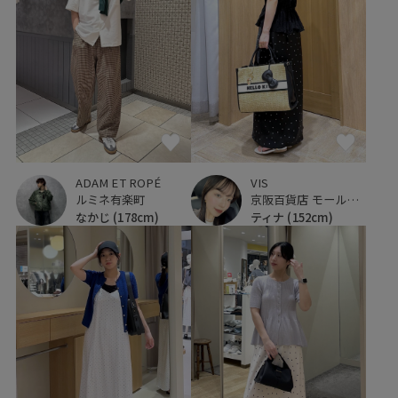
ADAM ET ROPÉ
VIS
ルミネ有楽町
京阪百貨店 モール京橋店
なかじ
(178cm)
ティナ
(152cm)