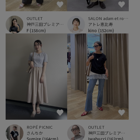
OUTLET
SALON adam et ropé
神戸三田プレミアム・アウトレット
アトレ恵比寿
F
(158cm)
kino
(152cm)
ROPÉ PICNIC
OUTLET
さんちか
神戸三田プレミアム・アウトレット
Sumire
(164cm)
Iwabucci
(162cm)