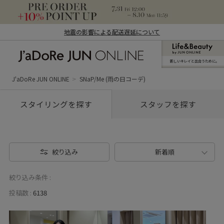
地震の影響による配送遅延について
新しいキレイと出合うために。
J'aDoRe JUN ONLINE（ジャドール ジュ
ン オンライン）
J'aDoRe JUN ONLINE
SNaP/Me (雨の日コーデ)
スタイリングを探す
スタッフを探す
絞り込み
新着順
絞り込み条件 :
投稿数 :
6138