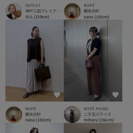
OUTLET
ROPÉ
神戸三田プレミアム・アウトレット
横浜元町
のん
(159cm)
nana
(150cm)
ROPÉ
ROPÉ PICNIC
横浜元町
二子玉川ライズ
nana
(150cm)
miharu
(156cm)