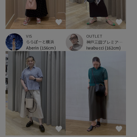
VIS
OUTLET
ららぽーと横浜
神戸三田プレミアム・アウトレット
Aberin
(156cm)
Iwabucci
(162cm)