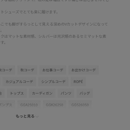
ットシューズでとても楽に履けます。
んこでも脚がすらっとして見える深めのVカットデザインになって
す。
ックはマットな素材感、シルバーは光沢感のあるセミマットな素
です。
秋コーデ
秋コーデ
お仕事コーデ
お出かけコーデ
カジュアルコーデ
シンプルコーデ
ROPÉ
合
トップス
カーディガン
パンツ
バッグ
パンプス
GGA25010
GGK26250
GGS26050
もっと見る
25SS40
26SS_ROPÉ
2BUY10%OFF対象商品
ム
ROPÉ KNIT
ROPÉ TOPS
ROPÉ_50%OFF