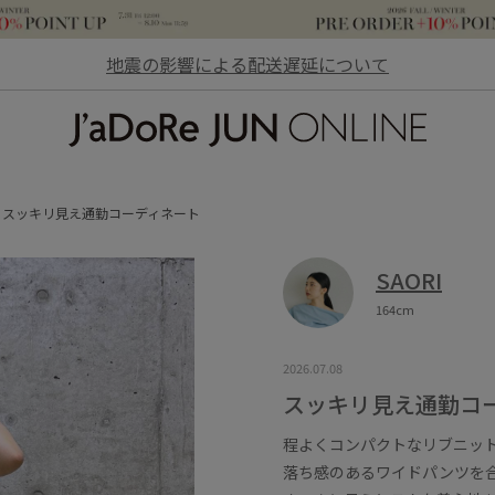
地震の影響による配送遅延について
JaDoRe JUN ONLINE
スッキリ見え通勤コーディネート
SAORI
164cm
2026.07.08
スッキリ見え通勤コ
程よくコンパクトなリブニッ
落ち感のあるワイドパンツを