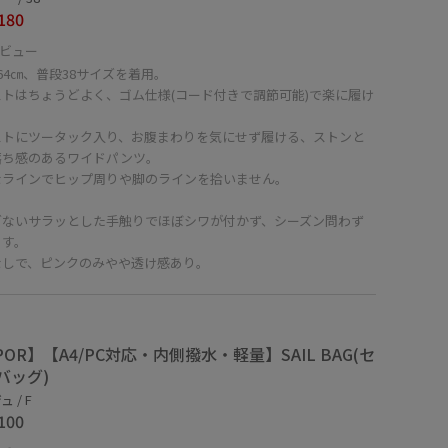
180
ビュー
64㎝、普段38サイズを着用。
ストはちょうどよく、ゴム仕様(コード付きで調節可能)で楽に履け
。
ストにツータック入り、お腹まわりを気にせず履ける、ストンと
落ち感のあるワイドパンツ。
なラインでヒップ周りや脚のラインを拾いません。
ぎないサラッとした手触りでほぼシワが付かず、シーズン問わず
ます。
なしで、ピンクのみやや透け感あり。
POR】【A4/PC対応・内側撥水・軽量】SAIL BAG(セ
バッグ)
 / F
100