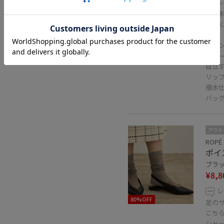
レ
A4
に軽
キャ
めコ
自立
リッ
撥水
バッ
アウト
ROPÉ
ポイ
ブラック
¥8,8
レ
80%OFF
足のサ
こちら
シャ