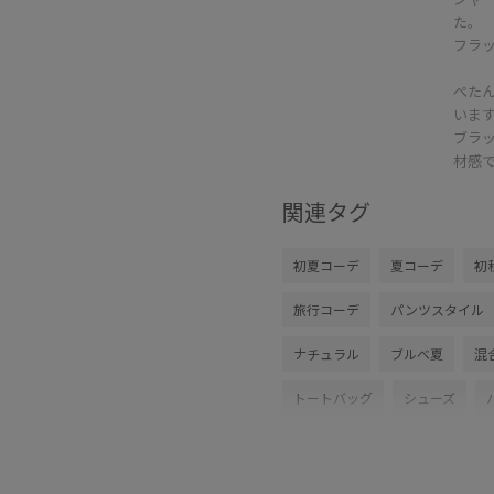
た。
フラ
ぺた
いま
ブラ
材感
関連タグ
初夏コーデ
夏コーデ
初
旅行コーデ
パンツスタイル
ナチュラル
ブルべ夏
混
トートバッグ
シューズ
GGX86030
0830ROPE2000
E'POR_A4
EPOR対象アイテ