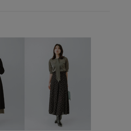
MEND BOTTOMS
ROPÉ_SETUP
ROPÉ_シアートップス
ROPÉ_マークダウン
サイズフェア対象
Vネック
【E'POR】
きちんと感
くるみボタン
さらりとした
なめらか
アクセサリー
オンにもオフにも
カジュアル
カジュアルすぎない
カラーニット
カーブライン
キャンバス
コントラスト
ブバッグ
シアー
シワになりにくい
シンプル
ット
スタイリッシュ
スッキリ
スッキリ見え
ストレートパンツ
セット
セットアップ
ク
チーク
ツイル生地
デイリーで活躍
デニム合わせ
イタッチ
ニット
ハイウエスト
バイカラー