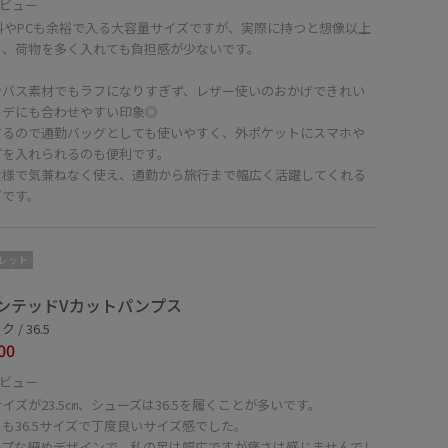
ビュー
資料やPCも余裕で入る大容量サイズですが、実際に持つと想像以上
く、荷物を多く入れても負担感が少ないです。
ンバス素材でもラフになりすぎず、レザー使いのおかげできれい
ーデにも合わせやすい印象◎
するので通勤バッグとしても使いやすく、外ポケットにスマホや
プを入れられるのも便利です。
仕様で気兼ねなく使え、通勤から旅行まで幅広く活躍してくれる
グです。
レット
ンテッドVカットパンプス
 / 36.5
00
ビュー
イズが23.5㎝、シューズは36.5を履くことが多いです。
も36.5サイズで丁度良いサイズ感でした。
ープな細めデザインで、私の足は幅広ですが痛さは感じませんでし