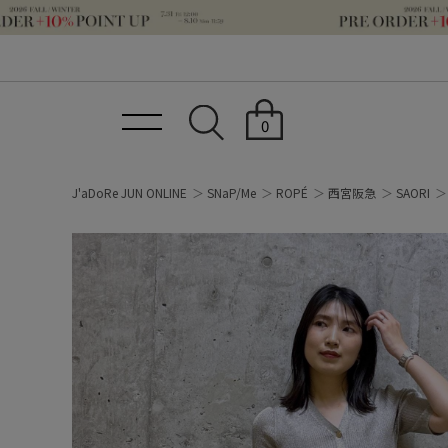
0
J'aDoRe JUN ONLINE
SNaP/Me
ROPÉ
西宮阪急
SAORI