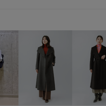
ROPÉ_DENIM
ROPÉ_RECOM
ROPÉ_オフィスカジュアル
SALEランキングTOP100
S
きれいに見える
きれいめ
ウエストがゴム
ウール
カッティング
カットソー
ゴム仕様
サイズ調整
サ
ジャケット
スキニーシルエ
ステッチ
ストレッチ性
セットアップ対象商品
タッ
デニム生地
ドライ
ドラ