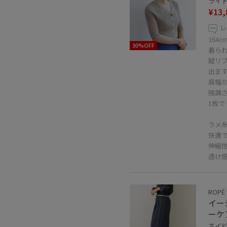
ライト
¥13,
レ
164
30%OFF
着ら
縦リ
出ま
肩幅
強調
1枚
ラメ
快適
伸縮
透け
ROPÉ
イー
ーケ
ネイビー