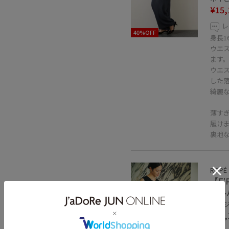
¥15,
レ
40%OFF
身長1
ウエ
ます
ウエ
した
綺麗
薄す
履け
裏地
ROPÉ
【E'
イル
ベージュ
¥23,