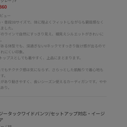
グレー / F
860
ビュー
cm・普段38サイズで、体に程よくフィットしながらも窮屈感なく
れました。
ブのラインで自然にすっきり見え、細見えシルエットがきれいに
す。
がある体型でも、深過ぎないVネックですっきり抜け感が出るので
されにくい印象。
でトップスとしても着やすく、上品にまとまります。
糸でもチクチク感は気にならず、さらっとした肌触りで着心地も
です。
性があり動きやすく、長いシーズン使えるカーディガンです。やや
感あり。
ジータックワイドパンツ/セットアップ対応・イージ
ア
 / 38