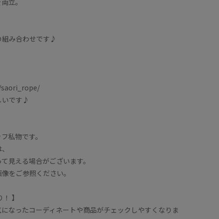
を両立。
の組み合わせです♪
saori_rope/
しいです♪
ッフ私物です。
は、
って見える場合がございます。
画像をご参照ください。
！ 】
気になったコーディネートや商品がチェックしやすくなりま