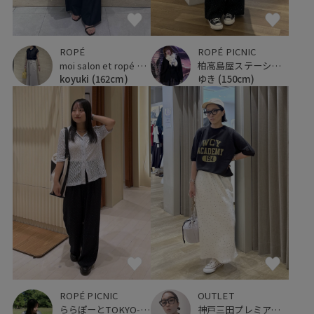
ROPÉ
ROPÉ PICNIC
moi salon et ropé 大阪高島屋
柏高島屋ステーションモール
koyuki
(162cm)
ゆき
(150cm)
ROPÉ PICNIC
OUTLET
ららぽーとTOKYO-BAY
神戸三田プレミアム・アウトレット