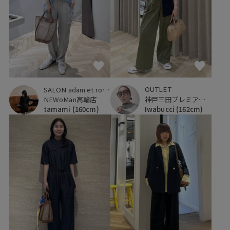
OUTLET
SALON adam et ropé
神戸三田プレミアム・アウトレット
NEWoMan高輪店
Iwabucci
(162cm)
tamami
(160cm)