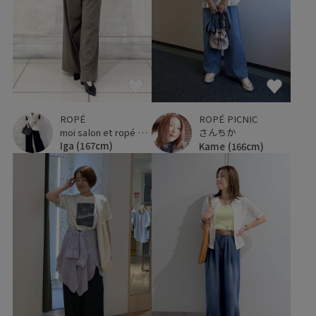
ROPÉ
ROPÉ PICNIC
moi salon et ropé 横浜高島屋
さんちか
Iga
(167cm)
Kame
(166cm)