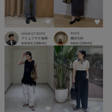
ROPÉ
ADAM ET ROPÉ
横浜元町
アミュプラザ長崎新館
nana
(150cm)
wataru
(168cm)