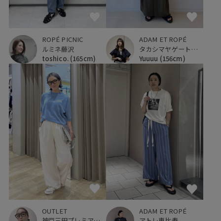
ROPÉ PICNIC
ADAM ET ROPÉ
ルミネ藤沢
タカシマヤゲートタワーモール
toshico.
(165cm)
Yuuuu
(156cm)
ADAM ET ROPÉ
OUTLET
アトレ恵比寿
神戸三田プレミアム・アウトレット