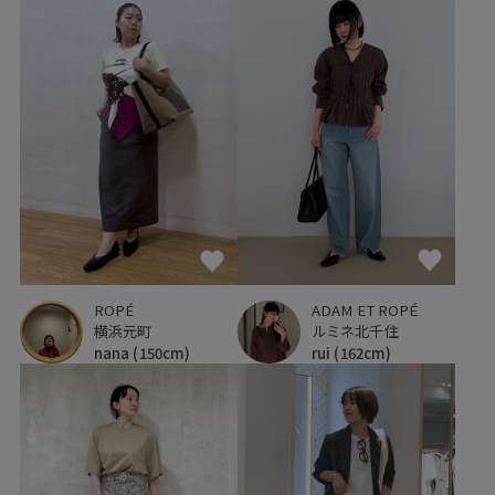
ROPÉ
ADAM ET ROPÉ
横浜元町
ルミネ北千住
nana
(150cm)
rui
(162cm)