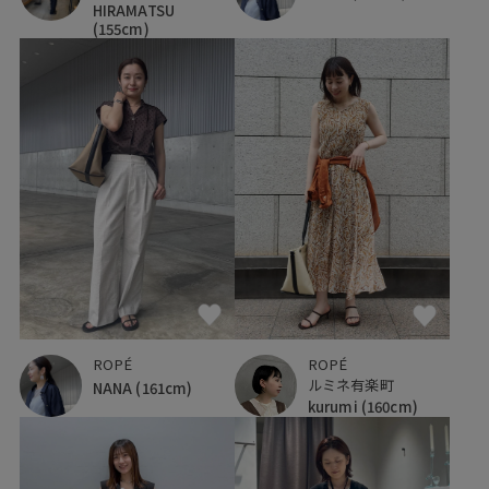
HIRAMATSU
(155cm)
ROPÉ
ROPÉ
ルミネ有楽町
NANA
(161cm)
kurumi
(160cm)