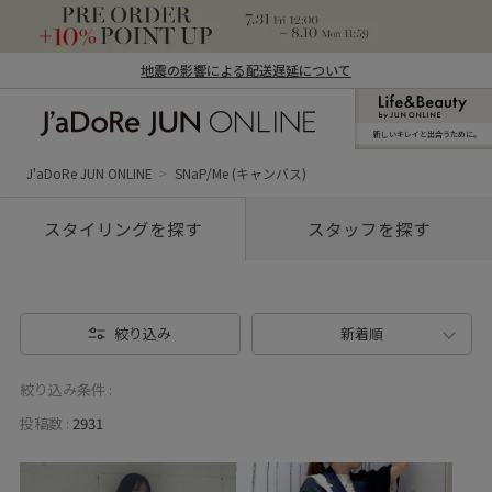
地震の影響による配送遅延について
新しいキレイと出合うために。
J'aDoRe JUN ONLINE（ジャドール ジュ
ン オンライン）
J'aDoRe JUN ONLINE
SNaP/Me (キャンバス)
スタイリングを探す
スタッフを探す
絞り込み
新着順
絞り込み条件 :
投稿数 :
2931