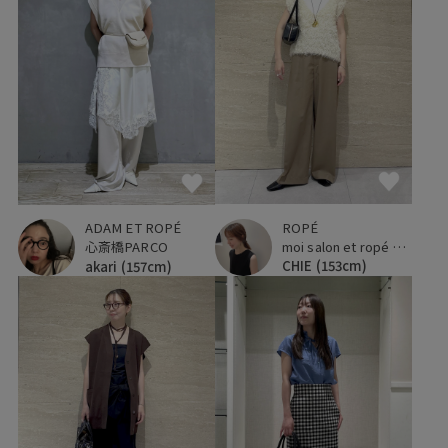
ROPÉ
ADAM ET ROPÉ
moi salon et ropé 大阪高島屋
心斎橋PARCO
CHIE
(153cm)
akari
(157cm)