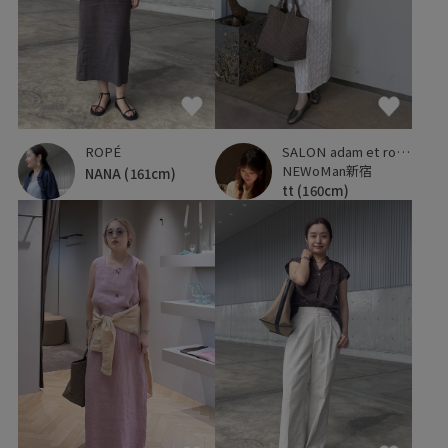
ROPÉ
SALON adam et ropé
NEWoMan新宿
NANA
(161cm)
tt
(160cm)