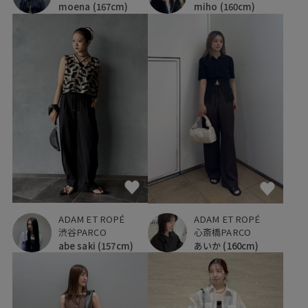
moena
(167cm)
miho
(160cm)
ADAM ET ROPÉ
ADAM ET ROPÉ
渋谷PARCO
心斎橋PARCO
abe saki
(157cm)
あいか
(160cm)