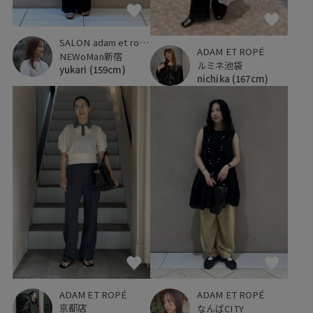
SALON adam et ropé
ADAM ET ROPÉ
NEWoMan新宿
ルミネ池袋
yukari
(159cm)
nichika
(167cm)
ADAM ET ROPÉ
ADAM ET ROPÉ
京都店
なんばCITY