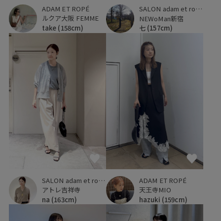
ADAM ET ROPÉ
SALON adam et ropé
ルクア大阪 FEMME
NEWoMan新宿
take
(158cm)
七
(157cm)
SALON adam et ropé
ADAM ET ROPÉ
アトレ吉祥寺
天王寺MIO
na
(163cm)
hazuki
(159cm)