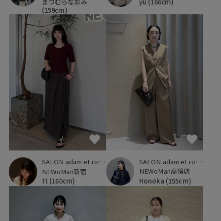
まつむらなおみ
yu
(166cm)
(159cm)
SALON adam et ropé
SALON adam et ropé
NEWoMan高輪店
NEWoMan新宿
Honoka
(155cm)
tt
(160cm)