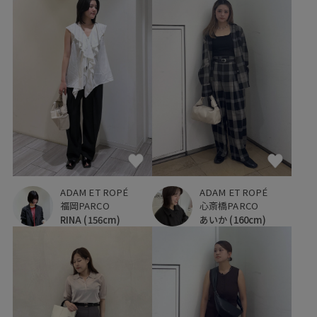
ADAM ET ROPÉ
ADAM ET ROPÉ
福岡PARCO
心斎橋PARCO
RINA
(156cm)
あいか
(160cm)