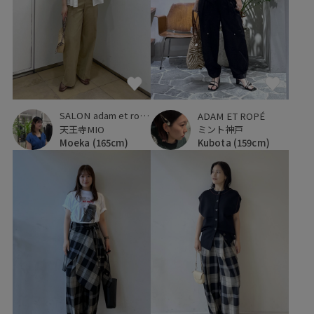
SALON adam et ropé
ADAM ET ROPÉ
天王寺MIO
ミント神戸
Moeka
(165cm)
Kubota
(159cm)