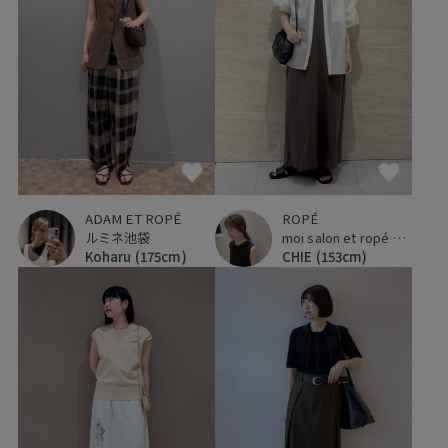
ADAM ET ROPÉ
ROPÉ
ルミネ池袋
moi salon et ropé 大阪高島屋
Koharu
(175cm)
CHIE
(153cm)