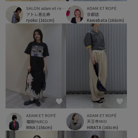
ADAM ET ROPÉ
SALON adam et ropé
京都店
アトレ恵比寿
Kawabata
(166cm)
ryoko
(161cm)
ADAM ET ROPÉ
ADAM ET ROPÉ
天王寺MIO
福岡PARCO
HIRATA
(165cm)
RINA
(156cm)