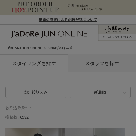
地震の影響による配送遅延について
新しいキレイと出合うために。
J'aDoRe JUN ONLINE（ジャドール ジュ
ン オンライン）
J'aDoRe JUN ONLINE
SNaP/Me (牛革)
スタイリングを探す
スタッフを探す
絞り込み
新着順
絞り込み条件 :
投稿数 :
6992