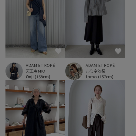
ADAM ET ROPÉ
ADAM ET ROPÉ
天王寺MIO
ルミネ池袋
Onji
(158cm)
tomo
(157cm)