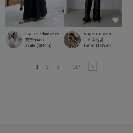
SALON adam et ropé
ADAM ET ROPÉ
天王寺MIO
ルミネ池袋
azuki
(154cm)
tomo
(157cm)
1
2
3
117