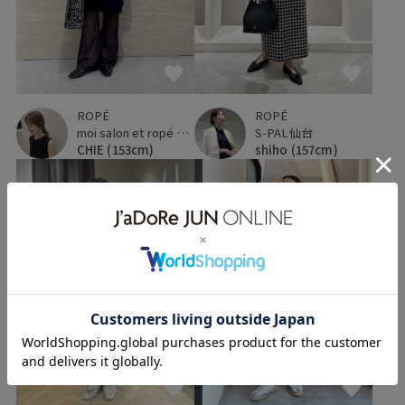
ROPÉ
ROPÉ
moi salon et ropé 大阪高島屋
S-PAL仙台
CHIE
(153cm)
shiho
(157cm)