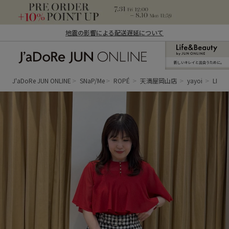
地震の影響による配送遅延について
新しいキレイと出合うために。
J'aDoRe JUN ONLINE（ジャドール ジュ
ン オンライン）
J'aDoRe JUN ONLINE
SNaP/Me
ROPÉ
天満屋岡山店
yayoi
LEV