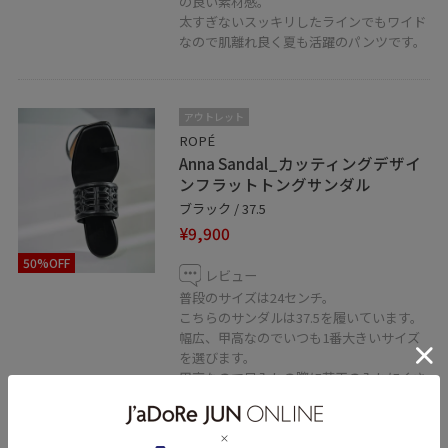
の良い素材感。
太すぎないスッキリしたラインでもワイド
なので肌離れ良く夏も活躍のパンツです。
アウトレット
ROPÉ
Anna Sandal_カッティングデザイ
ンフラットトングサンダル
ブラック / 37.5
¥9,900
50%OFF
レビュー
普段のサイズは24センチ。
こちらのサンダルは37.5を履いています。
幅広、甲高なのでいつも1番大きいサイズ
を選びます。
甲高なので足入れの際に若干の入れにくさ
はありましたが履いてしまえばどこも痛く
なくフラットですしとても履きやすく歩き
やすいと感じました。親指部分も大丈夫で