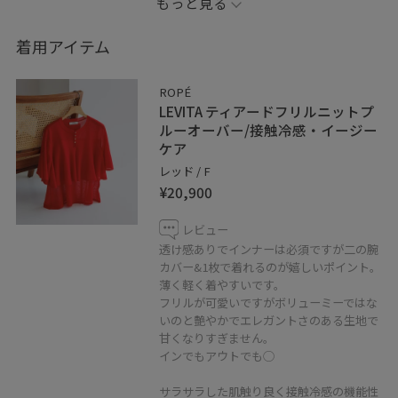
もっと見る
SALON adam et ropé
【W S（ドゥーブル）】レザーハンドルラフィアミニバッ
着用アイテム
グ
品番:SHX36060 ¥19,800(tax in)
ROPÉ
LEVITA ティアードフリルニットプ
＊店頭及び屋外での撮影画像は光の当たり具合で色味が
ルーオーバー/接触冷感・イージー
ケア
異なって見える場合がございます。
レッド / F
商品の色味はスタジオ撮影の画像をご参照下さい。
¥20,900
レビュー
■♡ボタンを押してお気に入り！
透け感ありでインナーは必須ですが二の腕
カバー&1枚で着れるのが嬉しいポイント。
お気に入り登録していただくと、気になったコーディネ
薄く軽く着やすいです。
ートや商品がチェックしやすくなります。
フリルが可愛いですがボリューミーではな
スタッフ・店舗TOPのフォローもあわせてご利用くださ
いのと艶やかでエレガントさのある生地で
い。
甘くなりすぎません。
インでもアウトでも◯
サラサラした肌触り良く接触冷感の機能性