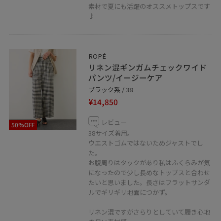
◾️Instagram
素材で夏にも活躍のオススメトップスです
♪
@yayoi_rope
フォロー、チェックいただけると嬉しいです♪
◾️ LINEで岡山天満屋店ロペスタッフに相談は【友だち追
ROPÉ
リネン混ギンガムチェックワイド
加】をタップをして下さい
パンツ/イージーケア
ブラック系 / 38
¥14,850
レビュー
50%OFF
◾️LINE ロペ公式アカウントでは新作やイベント情報配信
38サイズ着用。
ウエストゴムではないためジャストでし
しています。
た。
【友だち追加】をタップして下さい。
お腹周りはタックがあり私はふくらみが気
になったので少し長めなトップスと合わせ
たいと思いました。長さはフラットサンダ
ルでギリギリ地面につかず。
リネン混ですがさらりとしていて履き心地