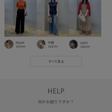
冷んやり
夏小物
大胆なデザイン
幅広
快適
春夏
清涼感
牛革
着映え
立体感
立体的
美脚
美脚効果
自宅で洗える
華やか
落ち感
薄手
買い足しアイテム
軽い着心地
透け感
Miyuki
中西
yayoi
金ボタン
164cm
162cm
160cm
すべて見る
HELP
何かお困りですか？