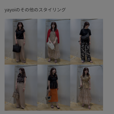
BAILA_WEB掲載
rope2000
ROPÉ_2BUY
yayoiのその他のスタイリング
ROPÉ_LEVITA
ROPÉ_RECOMMEND BOTTOMS
ROPÉ_オフィスカジュアル
ROPÉ_シアートップス
ROPÉ_リネンアイテム
SALE
Spring KNIT
Spring TOPS
Sサイズフェア対象
WOMEN_再値下げアイテム
さらさら
さらっとした肌触り
さらりとした
さりげないアクセント
アイコニック
インパクトがある
エッジィ
エレガント
オリジナル
オンにもオフにも
カッティング
カットソー
カーディガン
キャメル
ギンガムチェック
クルーネック
シアー