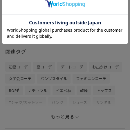
した。
カッティング部分がアクセントで足元がポ
イントになるオシャレなデザインな上歩き
やすいのでリアルバイしました。
ヘビロテしてます！
関連タグ
初夏コーデ
夏コーデ
デートコーデ
お出かけコーデ
女子会コーデ
パンツスタイル
フェミニンコーデ
ROPÉ
ナチュラル
イエベ秋
乾燥
トップス
Tシャツ/カットソー
パンツ
シューズ
サンダル
GGA24040
GGM26200
GGS26160
24SS40
もっと見る
24SS_ROPÉ
26SS_ROPÉ
2色展開
accessories