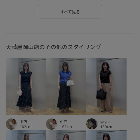
シアーカーディガン
シワになりにくい
シンプル
すべて見る
シンプルなニット
スカート
スッキリ
スッキリ見え
タイト
タイトスカート
タック
タックイン
天満屋岡山店のその他のスタイリング
タンクトップ
ティアードデザイン
デザインがポイント
トングサンダル
ニット
ニットワンピース
ニット素材
ハイウエスト
パンプス
フラットサンダル
フリル
フレアスリーブ
ブラック
プルオーバー
ポケット付き
ポリエステル
モノグラム・アナグラム
ラメ
ラメ糸
リネン
yayoi
ローファー
ワイドシルエット
ワイドパンツ
中西
中西
160cm
162cm
162cm
ワンピース
上品
伸縮性
優雅
光沢感