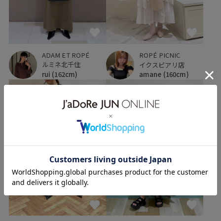
ADAM ET ROPÉ
ROPÉ PICNIC
ルミネ北千住
イクスピアリ店
rui
(162cm)
amane
(160cm)