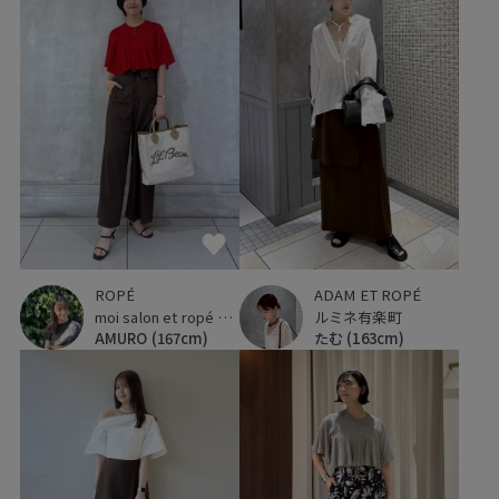
ROPÉ
ADAM ET ROPÉ
moi salon et ropé 横浜高島屋
ルミネ有楽町
AMURO
(167cm)
たむ
(163cm)