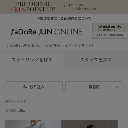
地震の影響による配送遅延について
新しいキレイと出合うために。
J'aDoRe JUN ONLINE（ジャドール ジュ
ン オンライン）
J'aDoRe JUN ONLINE
SNaP/Me (ティアードデザイン)
スタイリングを探す
スタッフを探す
絞り込み
新着順
絞り込み条件 :
投稿数 :
361