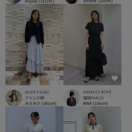
amane
(160cm)
miyuki
(151cm)
ADAM ET ROPÉ
ROPÉ PICNIC
福岡PARCO
アトレ川崎
RINA
(156cm)
みさみさ
(161cm)