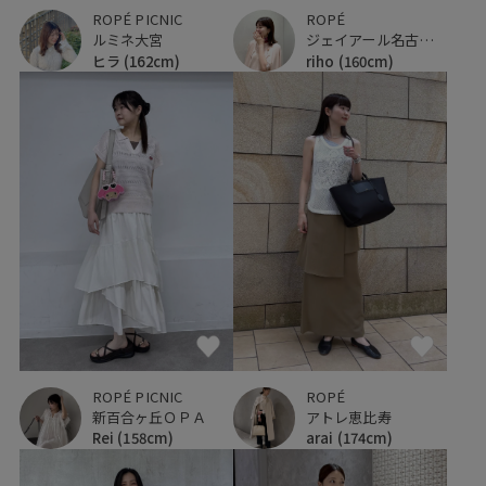
ROPÉ PICNIC
ROPÉ
ルミネ大宮
ジェイアール名古屋タカシマヤ
ヒラ
(162cm)
riho
(160cm)
ROPÉ PICNIC
ROPÉ
新百合ヶ丘ＯＰＡ
アトレ恵比寿
Rei
(158cm)
arai
(174cm)