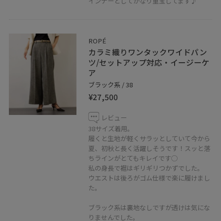
インナーとしてかなり重宝してます♪
ROPÉ
カラミ織りワンタックワイドパン
ツ/セットアップ対応・イージーケ
ア
ブラック系 / 38
¥27,500
レビュー
38サイズ着用。
履くと生地が軽くサラッとしていて今から
夏、初秋と長く活躍しそうです！スッと落
ちラインがとてもキレイです◯
私の身長で裾はギリギリつかずでした。
ウエストは後ろがゴム仕様で楽に履けまし
た。
ブラック系は裏地なしですが透けは気にな
りませんでした。