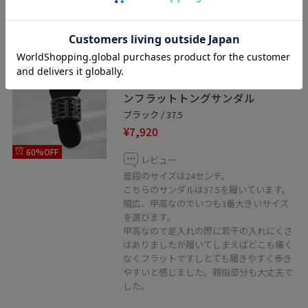
アウトレット
2BUY10%OFF
ROPÉ
Anna Sandal_カッティングデザイ
ンフラットトングサンダル
ブラック / 37.5
¥7,920
60%OFF
レビュー
普段のサイズは24センチ。
こちらのサンダルは37.5を履いています。
幅広、甲高なのでいつも1番大きいサイズ
を選びます。
甲高なので足入れの際に若干の入れにくさ
はありましたが履いてしまえばどこも痛く
なくフラットですしとても履きやすく歩き
やすいと感じました。親指部分も大丈夫で
した。