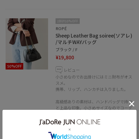
2BUY10%OFF
ROPÉ
Sheep Leather Bag soiree(ソアレ)
/マルチWAYバッグ
ブラック / F
¥19,800
50%OFF
レビュー
小さめなのでお出掛けにはミニ財布がオス
スメ。
携帯、リップ、ハンカチは入りました。
高級感ありの素材は、ハンドバッグで持つ
と上品な印象。小さめサイズなのでコーデ
ィネートのバランスもスッキリ見えしま
す。
持ち手のチェーンは片側に寄せて長く出来
ますが斜め掛けは難しいです。