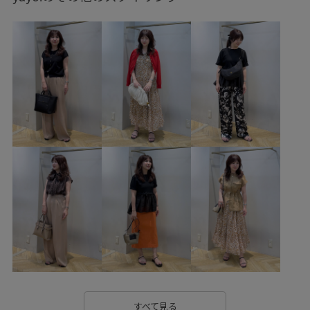
26SS_ROPÉ
2WAYで使える
2色展開
accessories
BAILA_WEB掲載
outer_pickup
ROPÉ LIGHT OUTER
rope2000
ROPÉ_2BUY
ROPÉ_G.W. SPECIAL SALE
ROPÉ_RECOMMEND BOTTOMS
ROPÉ_SETUP
ROPÉ_おすすめインナー
ROPÉ_オフィスカジュアル
SALE
setup_pickup
WOMEN_再値下げアイテム
きれいめ
こなれ感
さらっと着れる
アイコニック
インパクトがある
エッジィ
エレガント
オリジナル
カジュアル
カッティング
カットソー
カットソー素材
キャメル
ゴム仕様
サテン
シアー
シアー素材
シャツ
シャリ感
すべて見る