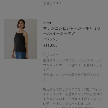
も便利です！
ROPÉ
◾️LINE ロペ公式アカウントでは新作やイベント情報配信
サテンコンビジャージーキャミソ
ール/イージーケア
しています。
ブラック / F
【友だち追加】をタップして下さい。
¥11,000
レビュー
前見頃はサテンでインナーとしてカーディ
ガンやジャケットと合わせても着映えしま
す◯
後ろはカットソーで柔らかく着やすいで
す。
胸元部分は少し浮くのでもう1枚、フィッ
トするインナーを重ねたほうが安心感はあ
るかなと思いましたが開きすぎていないの
は使いやすくリアルバイしました。