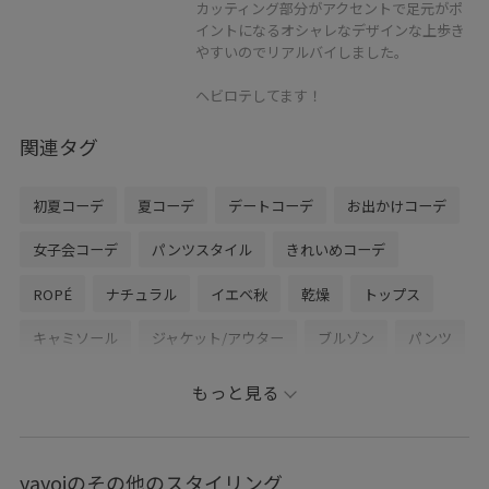
カッティング部分がアクセントで足元がポ
イントになるオシャレなデザインな上歩き
やすいのでリアルバイしました。
ヘビロテしてます！
関連タグ
初夏コーデ
夏コーデ
デートコーデ
お出かけコーデ
女子会コーデ
パンツスタイル
きれいめコーデ
ROPÉ
ナチュラル
イエベ秋
乾燥
トップス
キャミソール
ジャケット/アウター
ブルゾン
パンツ
バッグ
ハンドバッグ
シューズ
サンダル
もっと見る
GGA24040
GGF26020
GGL26060
GGS26120
GGX26010
24SS40
24SS_ROPÉ
26ss_gg_setup_1
yayoiのその他のスタイリング