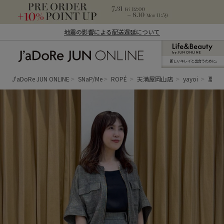
地震の影響による配送遅延について
新しいキレイと出合うために。
J'aDoRe JUN ONLINE（ジャドール ジュ
ン オンライン）
J'aDoRe JUN ONLINE
SNaP/Me
ROPÉ
天満屋岡山店
yayoi
夏の