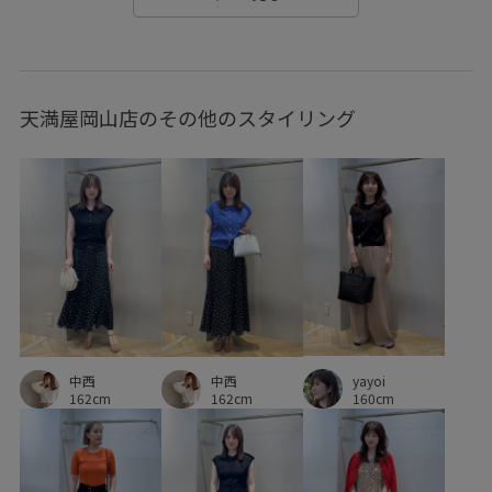
シャーリング
ショートブルゾン
シワになりにくい
シンプル
シープレザー
ジャケット
スエード
天満屋岡山店のその他のスタイリング
スッキリ
ストラップ
ストレスフリー
スリップ
セットアップ
セットアップ対象商品
タック
タンクトップ
チェーン
デザインがポイント
デザイン性
トレンド
トングサンダル
トートバッグ
ドライ
ドライタッチ
ドルマンスリーブ
ドレス
ドローコード
ニット
バランスが良い
フォーマル
yayoi
フラットサンダル
ブラウス
ブラック
ポリエステル
中西
中西
160cm
162cm
162cm
ミニバッグ
モノグラム・アナグラム
レーヨン混
ワイドパンツ
ワンショルダー
ワンピース
上品