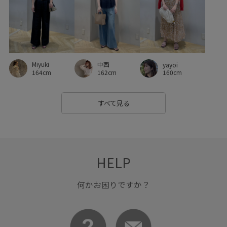
伸縮性
光沢感
初夏
合わせやすい
夏小物
大容量
大胆なデザイン
女性らしさ
幅広
後ろがゴム
快適
快適な着心地
春夏
Miyuki
中西
yayoi
柔らかな印象
清涼感
爽やか
牛革
着回しやすい
164cm
162cm
160cm
立体感
立体的
絶妙なシルエット
美脚
美脚効果
すべて見る
肌離れが良い
自宅で洗える
落ち感
薄手
財布
買い足しアイテム
身体にフィット
軽量性
透け感
通気性
高級感
HELP
何かお困りですか？