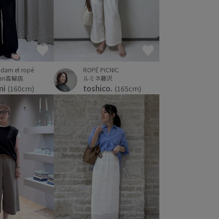
ROPÉ PICNIC
dam et ropé
ルミネ藤沢
Man高輪店
toshico.
mi
(165cm)
(160cm)