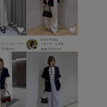
ROPÉ PICNIC
イオンモール大高
神戸三田プレミアム・アウトレット
aya
せ
(153cm)
(156cm)