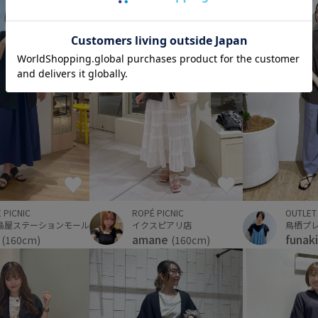
OUTLET
 PICNIC
ROPÉ PICNIC
鳥栖プ
島屋ステーションモール
イクスピアリ店
funak
i
amane
(160cm)
(160cm)