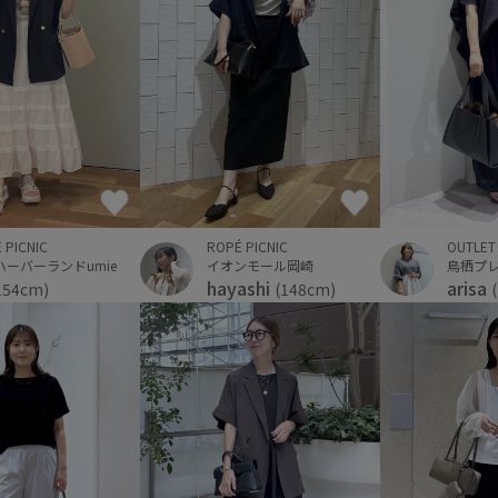
ROPÉ PICNIC
OUTLET
 PICNIC
イオンモール岡崎
鳥栖プ
ハーバーランドumie
hayashi
arisa
(148cm)
154cm)