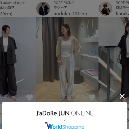
ROPÉ P
N adam et ropé
ROPÉ PICNIC
京阪モ
oMan新宿
ラクーア
haruk
nodoka
160cm)
(161cm)
 PICNIC
ROPÉ P
SALON adam et ropé
ネ大宮
京阪モ
アトレ恵比寿
ラ
おざ
ryoko
(162cm)
(161cm)