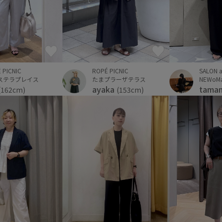
 PICNIC
ROPÉ PICNIC
SALON a
ステラプレイス
たまプラーザテラス
NEWo
ayaka
tama
(162cm)
(153cm)