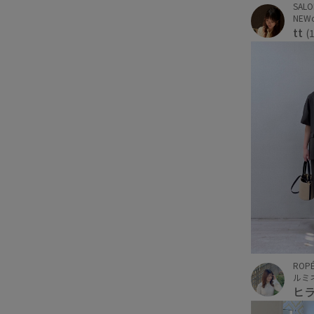
SALO
NEW
tt
(
ROPÉ
ルミ
ヒ