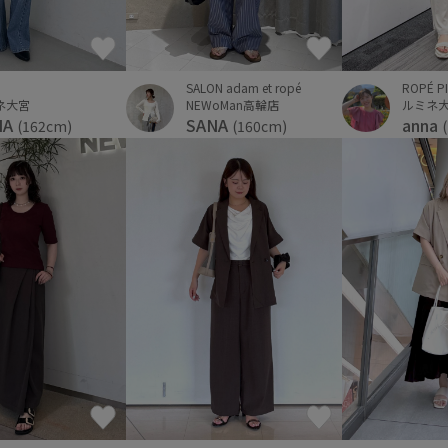
SALON adam et ropé
ROPÉ P
ネ大宮
NEWoMan高輪店
ルミネ
NA
SANA
anna
(162cm)
(160cm)