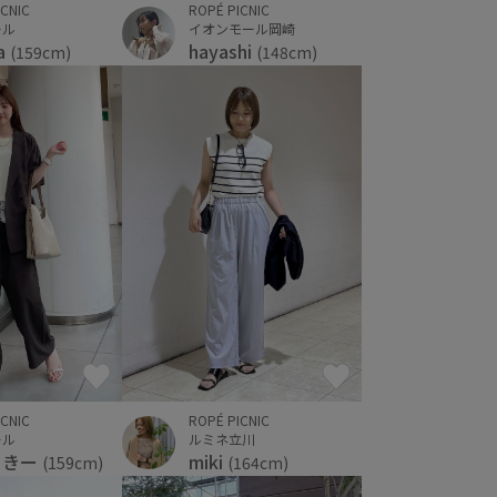
ICNIC
ROPÉ PICNIC
ール
イオンモール岡崎
a
hayashi
(159cm)
(148cm)
ICNIC
ROPÉ PICNIC
ール
ルミネ立川
っきー
miki
(159cm)
(164cm)