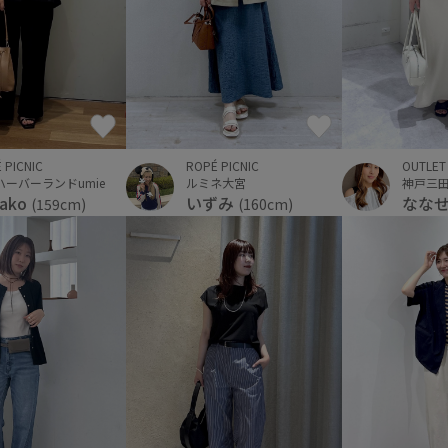
 PICNIC
ROPÉ PICNIC
OUTLET
ハーバーランドumie
ルミネ大宮
nako
いずみ
なな
(159cm)
(160cm)