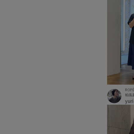
ROPÉ
柏高
yur