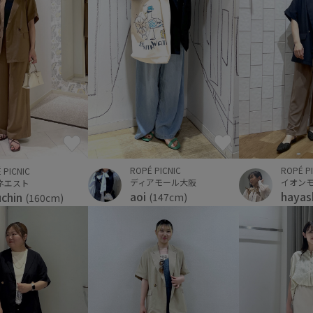
ROPÉ PICNIC
ROPÉ P
 PICNIC
ディアモール大阪
イオン
ネエスト
aoi
hayas
uchin
(147cm)
(160cm)