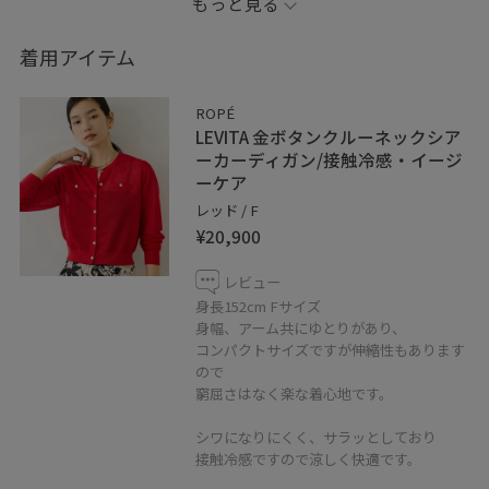
もっと見る
美脚stylingになります。
着用アイテム
軽くて動きやすく
オンオフ活躍できるアイテムです。
ROPÉ
LEVITA 金ボタンクルーネックシア
ーカーディガン/接触冷感・イージ
ーケア
レッド / F
※靴は私物になります。
¥20,900
※店頭及び屋外での撮影画像は、光の当たり具合で色味
レビュー
が異なって見える場合がございます。商品の色味はスタ
身長152cm Fサイズ
身幅、アーム共にゆとりがあり、
ジオ撮影の画像をご参照下さい。
コンパクトサイズですが伸縮性もあります
ので
LINE接客承ってます！
窮屈さはなく楽な着心地です。
聞きたいことはあるけれど電話するお時間がない方、
シワになりにくく、サラッとしており
なかなか外に出られないという方、
接触冷感ですので涼しく快適です。
お取り置きなどもお伺い出来ます！