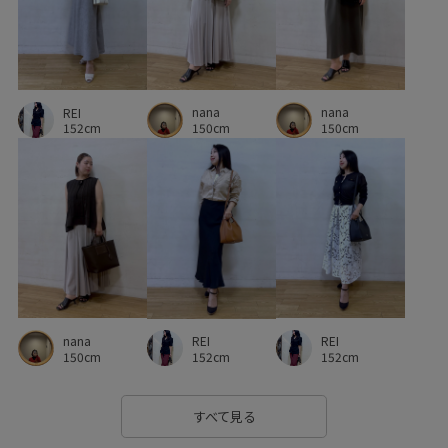
ワイドパンツ
ワンピース
万能アイテム
上品
下着
伸縮性
光沢感
冷んやり
冷房対策
nana
nana
REI
別注
別注アイテム
女性らしい印象
幅広
快適
150cm
150cm
152cm
快適な着心地
持ち運びに便利
春夏
清涼感
牛革
着心地が良い
程よい肉感
美脚
美脚効果
耐久性
肌見せ
自宅で洗える
華やか
落ち感
薄手
財布
超長綿
透け感
金ボタン
高級感
nana
REI
REI
150cm
152cm
152cm
すべて見る