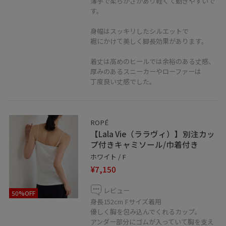
薄手で柔らかさがあり軽くて動きやすいで
す。
身幅はスッキリしたシルエットで
裾にかけて美しく脚長効果があります。
着丈は高めのヒールでは余裕のある丈感、
厚みのあるスニーカーやローファーは
丁度良い丈感でした。
ROPÉ
【Lala Vie（ララヴィ）】別注カッ
プ付きキャミソール/巾着付き
ホワイト / F
¥7,150
レビュー
50%OFF
身長152cm Fサイズ着用
優しく胸を包み込んでくれるカップ。
アンダー部分にゴムが入っていて胸を支え