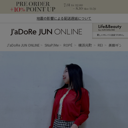
地震の影響による配送遅延について
新しいキレイと出合うために。
J'aDoRe JUN ONLINE（ジャドール ジュ
ン オンライン）
J'aDoRe JUN ONLINE
SNaP/Me
ROPÉ
横浜元町
REI
美脚ギンガ