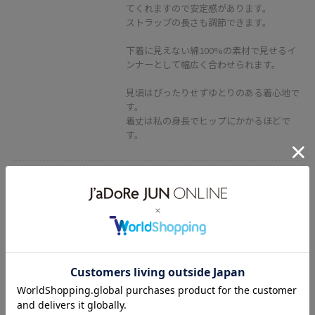
てくれますので安定感があります。
ストラップの長さも調節できます。
下着に見えない綿100%の素材で見せるイ
ンナーとして幅広く合わせられます。
見頃はぴったりせずゆとりのある着心地で
す。
着丈は私の身長でヒップにかかるほどで
す。
ROPÉ
2WAYキューブボックスレザーハン
ドバッグ
キャメル / F
¥19,800
レビュー
40%OFF
身長152cm Fサイズ