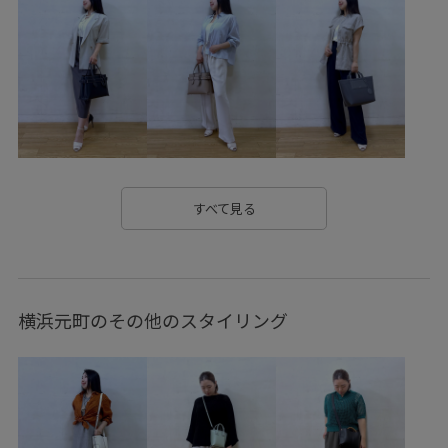
カップ付きキャミソール
ギンガムチェック
クルーネック
コットン100%
サンダル
シアー
シアーカーディガン
シフォン
シワになりにくい
シンプル
シンプルなデザイン
シンプルなニット
ジャケット
ジャージ
ジョーゼット
スエード
スカート
すべて見る
スキンケア
スッキリ
スッキリ見え
ストラップ
セットアップ
タイト
タイトスカート
タック
横浜元町のその他のスタイリング
タンクトップ
ニット
ニットワンピース
ニット素材
ハイウエスト
パンプス
フォーマル
フリル
ポケット付き
ポリエステル
ポーチ
ラメ
ラメ糸
リネン
レディライク
ローファー
ワイドシルエット