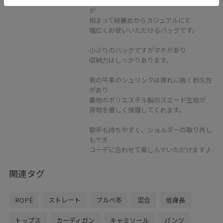
可愛らしい丸みと縦のラインのシルエット
が
相まって綺麗めからカジュアルにと
幅広くお使いいただけるバッグです。
小ぶりのバッグですがマチがあり
収納力はしっかりあります。
表の牛革のシュリンクは擦れに強く耐久性
があり
裏地のポリエステル製のスエード生地が
荷物を優しく保護してくれます。
取手も持ちやすく、ショルダーの取り外し
もでき
コーデに合わせて楽しんでいただけます♪
関連タグ
ROPÉ
ストレート
ブルべ冬
混合
低身長
トップス
カーディガン
キャミソール
パンツ