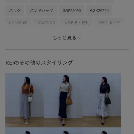
バッグ
ハンドバッグ
GGF25090
GGK26220
GGS26160
GGX26020
1枚あると便利
25SS_ROPÉ
26SS_ROPÉ
Exclusive_GW
もっと見る
ROPÉ_30℃超えおすすめアイテム
ROPÉ_LEVITA
ROPÉ_RECOMMEND BOTTOMS
ROPÉ_おすすめインナー
REIのその他のスタイリング
ROPÉ_オフィスカジュアル
ROPÉ_シアートップス
ROPE_スタイルアップボトム
ROPÉ_リネンアイテム
Spring KNIT
Spring TOPS
Sサイズフェア対象
さらさら
さらっとした肌触り
さらりとした
インナー
インナーキャミソール
オンにもオフにも
カジュアル
カットソー
カップ付き