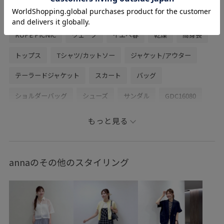
関連タグ
ROPÉ PICNIC
ウェーブ
イエベ春
乾燥
高身長
トップス
Tシャツ/カットソー
ジャケット/アウター
テーラードジャケット
スカート
バッグ
ショルダーバッグ
シューズ
サンダル
GDC16080
GDM16360
GDV16050
GIA16050
GIX16090
もっと見る
26mother'sday
26SSRPgoods
26SSRPジャケット
26SSRP羽織り
2WAYで使える
Aライン
mefitBAG
annaのその他のスタイリング
ROPÉPICNIC_TIMESALE
RP26SS
RP26SS_goods
RP26SS_lightouter
RP26SS着映えトップス
setup_pickup
Wbottoms_pickup
おなかが隠れる