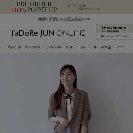
地震の影響による配送遅延について
新しいキレイと出合うために。
J'aDoRe JUN ONLINE（ジャドール ジュ
ン オンライン）
J'aDoRe JUN ONLINE
SNaP/Me
ROPÉ PICNIC
ルミネ大宮
anna