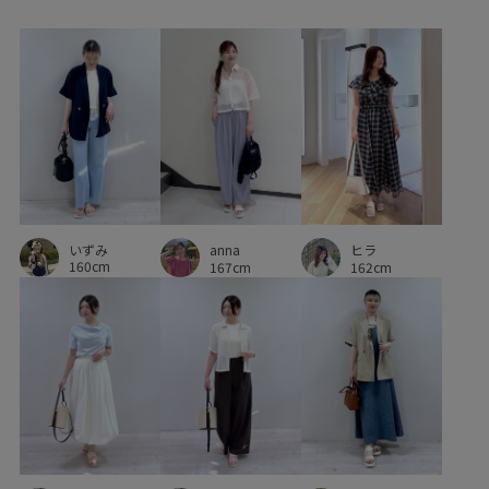
ベーシック
ミニバッグ
メランジドビーチェック
リブ
リボンデザイン
ロングシーズン
ロングスカート
ローファー
ワイドパンツ
ワンショルダー
上品
伸縮性
優雅
光沢感
冷んやり
凹凸感
取り外し可能
合わせやすい
いずみ
後ろがゴム
快適
接触冷感
日傘
anna
ヒラ
160cm
167cm
162cm
旬のスタイリング
春先
柔らかい素材
水筒
涼しげ
清涼感
爽やか
秋冬
秋口
程よいゆとり
程よい厚み
肌見せ
肌馴染が良い
艶感
華やか
落ち感
落ち着いた印象
薄手
裏地付き
都会的
長く使える
長財布
高見え