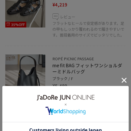
¥4,219
レビュー
フラットなヒールで安定感があります。足
35%OFF
の甲もしっかり覆われるので履きやすいで
す。普段着用のサイズでピッタリでした。
ROPÉ PICNIC PASSAGE
me fit BAG フィットワンショルダ
ーミドルバッグ
ブラック / F
¥5,489
レビュー
程よい大きさのお鞄で、オンオフ兼用しや
すいです。サイドのベルトで長さも調整で
きるため自分のサイズでご利用いただけま
す。